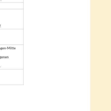
!
ngen-Mitte
egenen
.