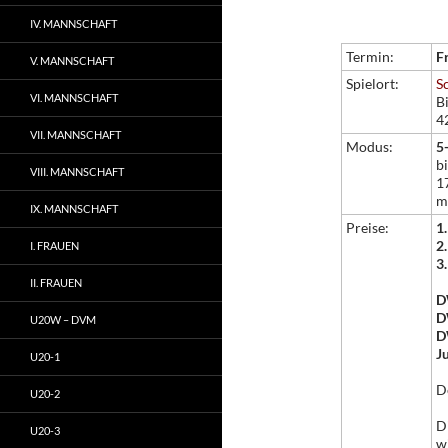
IV. MANNSCHAFT
Termin:
F
V. MANNSCHAFT
Spielort:
S
VI. MANNSCHAFT
B
4
VII. MANNSCHAFT
Modus:
5
b
VIII. MANNSCHAFT
1
m
IX. MANNSCHAFT
Preise:
1.
2.
I. FRAUEN
3.
II. FRAUEN
D
D
U20W – DVM
D
J
U20-1
D
U20-2
D
U20-3
w