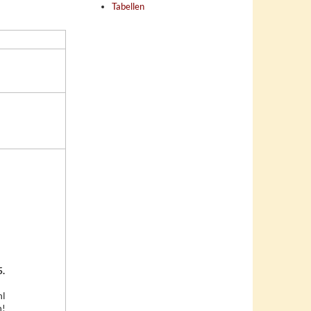
Tabellen
5.
hl
h!