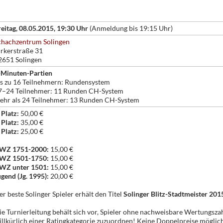
reitag, 08.05.2015, 19:30 Uhr
(Anmeldung bis 19:15 Uhr)
chachzentrum Solingen
irkerstraße 31
2651 Solingen
-Minuten-Partien
is zu 16 Teilnehmern: Rundensystem
7–24 Teilnehmer: 11 Runden CH-System
ehr als 24 Teilnehmer: 13 Runden CH-System
 Platz:
50,00 €
 Platz:
35,00 €
 Platz:
25,00 €
WZ 1751-2000:
15,00 €
WZ 1501-1750:
15,00 €
WZ unter 1501:
15,00 €
ugend (Jg. 1995):
20,00 €
er beste Solinger Spieler erhält den Titel
Solinger Blitz-Stadtmeister 201
ie Turnierleitung behält sich vor, Spieler ohne nachweisbare Wertungsza
illkürlich einer Ratingkategorie zuzuordnen! Keine Doppelpreise möglic