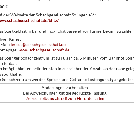
,00 €
uf der Webseite der Schachgesellschaft Solingen e.V.:
ww.schachgesellschaft.de/blitz/
as Startgeld ist in bar und möglichst passend vor Turnierbeginn zu zahlen
liver Kniest
-Mail:
kniest@schachgesellschaft.de
omepage:
www.schachgesellschaft.de
as Solinger Schachzentrum ist zu Fuß in ca. 5 Minuten vom Bahnhof Soli
rreichbar.
arkmöglichkeiten befinden sich in ausreichender Anzahl an der nahe gel
ssporthalle.
m Schachzentrum werden Speisen und Getränke kostengünstig angeboten
Änderungen vorbehalten.
Bei Abweichungen gilt die gedruckte Fassung.
Ausschreibung als pdf zum Herunterladen