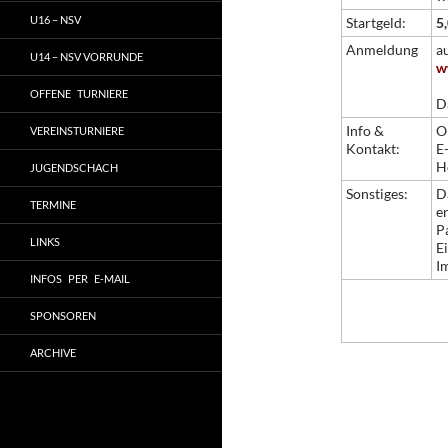
U16 – NSV
Startgeld:
5
Anmeldung
a
U14 – NSV VORRUNDE
w
OFFENE TURNIERE
D
Info &
O
VEREINSTURNIERE
Kontakt:
E
H
JUGENDSCHACH
Sonstiges:
D
TERMINE
e
P
LINKS
Ei
I
INFOS PER E-MAIL
SPONSOREN
ARCHIVE