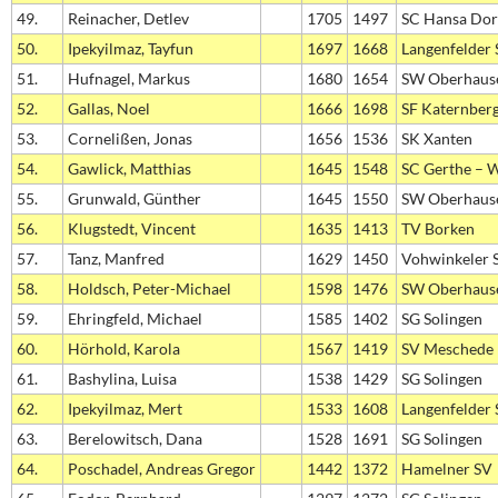
49.
Reinacher, Detlev
1705
1497
SC Hansa Do
50.
Ipekyilmaz, Tayfun
1697
1668
Langenfelder 
51.
Hufnagel, Markus
1680
1654
SW Oberhaus
52.
Gallas, Noel
1666
1698
SF Katernber
53.
Cornelißen, Jonas
1656
1536
SK Xanten
54.
Gawlick, Matthias
1645
1548
SC Gerthe – 
55.
Grunwald, Günther
1645
1550
SW Oberhaus
56.
Klugstedt, Vincent
1635
1413
TV Borken
57.
Tanz, Manfred
1629
1450
Vohwinkeler 
58.
Holdsch, Peter-Michael
1598
1476
SW Oberhaus
59.
Ehringfeld, Michael
1585
1402
SG Solingen
60.
Hörhold, Karola
1567
1419
SV Meschede
61.
Bashylina, Luisa
1538
1429
SG Solingen
62.
Ipekyilmaz, Mert
1533
1608
Langenfelder 
63.
Berelowitsch, Dana
1528
1691
SG Solingen
64.
Poschadel, Andreas Gregor
1442
1372
Hamelner SV