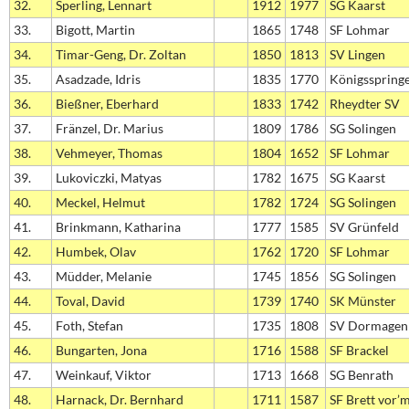
32.
Sperling, Lennart
1912
1977
SG Kaarst
33.
Bigott, Martin
1865
1748
SF Lohmar
34.
Timar-Geng, Dr. Zoltan
1850
1813
SV Lingen
35.
Asadzade, Idris
1835
1770
Königsspring
36.
Bießner, Eberhard
1833
1742
Rheydter SV
37.
Fränzel, Dr. Marius
1809
1786
SG Solingen
38.
Vehmeyer, Thomas
1804
1652
SF Lohmar
39.
Lukoviczki, Matyas
1782
1675
SG Kaarst
40.
Meckel, Helmut
1782
1724
SG Solingen
41.
Brinkmann, Katharina
1777
1585
SV Grünfeld
42.
Humbek, Olav
1762
1720
SF Lohmar
43.
Müdder, Melanie
1745
1856
SG Solingen
44.
Toval, David
1739
1740
SK Münster
45.
Foth, Stefan
1735
1808
SV Dormagen
46.
Bungarten, Jona
1716
1588
SF Brackel
47.
Weinkauf, Viktor
1713
1668
SG Benrath
48.
Harnack, Dr. Bernhard
1711
1587
SF Brett vor’