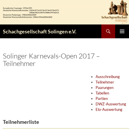
Zum
Inhalt
springen
Suchen
Schachgesellschaft Solingen e.V.
PRIMÄR
MENÜ
Solinger Karnevals-Open 2017 –
Teilnehmer
Ausschreibung
Teilnehmer
Paarungen
Tabellen
Partien
DWZ-Auswertung
Elo-Auswertung
Teilnehmerliste