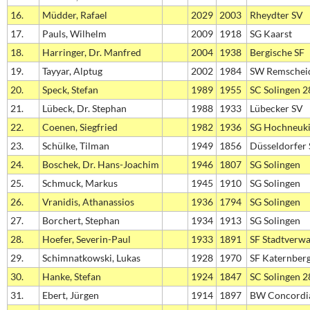
16.
Müdder, Rafael
2029
2003
Rheydter SV
17.
Pauls, Wilhelm
2009
1918
SG Kaarst
18.
Harringer, Dr. Manfred
2004
1938
Bergische SF
19.
Tayyar, Alptug
2002
1984
SW Remschei
20.
Speck, Stefan
1989
1955
SC Solingen 2
21.
Lübeck, Dr. Stephan
1988
1933
Lübecker SV
22.
Coenen, Siegfried
1982
1936
SG Hochneuk
23.
Schülke, Tilman
1949
1856
Düsseldorfer
24.
Boschek, Dr. Hans-Joachim
1946
1807
SG Solingen
25.
Schmuck, Markus
1945
1910
SG Solingen
26.
Vranidis, Athanassios
1936
1794
SG Solingen
27.
Borchert, Stephan
1934
1913
SG Solingen
28.
Hoefer, Severin-Paul
1933
1891
SF Stadtverw
29.
Schimnatkowski, Lukas
1928
1970
SF Katernber
30.
Hanke, Stefan
1924
1847
SC Solingen 2
31.
Ebert, Jürgen
1914
1897
BW Concordia