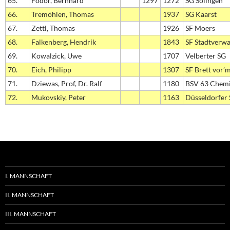
65.
Fodor, Bernhard
1297
1272
SG Solingen
66.
Tremöhlen, Thomas
1937
SG Kaarst
67.
Zettl, Thomas
1926
SF Moers
68.
Falkenberg, Hendrik
1843
SF Stadtverw
69.
Kowalzick, Uwe
1707
Velberter SG
70.
Eich, Philipp
1307
SF Brett vor’
71.
Dziewas, Prof, Dr. Ralf
1180
BSV 63 Chem
72.
Mukovskiy, Peter
1163
Düsseldorfer
I. MANNSCHAFT
II. MANNSCHAFT
III. MANNSCHAFT