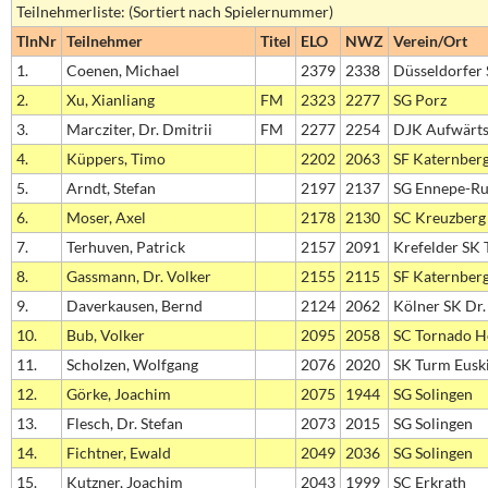
Teilnehmerliste: (Sortiert nach Spielernummer)
TlnNr
Teilnehmer
Titel
ELO
NWZ
Verein/Ort
1.
Coenen, Michael
2379
2338
Düsseldorfer
2.
Xu, Xianliang
FM
2323
2277
SG Porz
3.
Marcziter, Dr. Dmitrii
FM
2277
2254
DJK Aufwärt
4.
Küppers, Timo
2202
2063
SF Katernber
5.
Arndt, Stefan
2197
2137
SG Ennepe-Ru
6.
Moser, Axel
2178
2130
SC Kreuzberg
7.
Terhuven, Patrick
2157
2091
Krefelder SK
8.
Gassmann, Dr. Volker
2155
2115
SF Katernber
9.
Daverkausen, Bernd
2124
2062
Kölner SK Dr.
10.
Bub, Volker
2095
2058
SC Tornado H
11.
Scholzen, Wolfgang
2076
2020
SK Turm Eusk
12.
Görke, Joachim
2075
1944
SG Solingen
13.
Flesch, Dr. Stefan
2073
2015
SG Solingen
14.
Fichtner, Ewald
2049
2036
SG Solingen
15.
Kutzner, Joachim
2043
1999
SC Erkrath