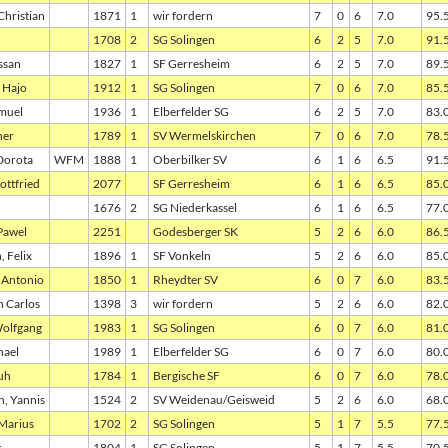
Christian
1871
1
wir fordern
7
0
6
7.0
95.
1708
2
SG Solingen
6
2
5
7.0
91.
ssan
1827
1
SF Gerresheim
6
2
5
7.0
89.
 Hajo
1912
1
SG Solingen
7
0
6
7.0
85.
amuel
1936
1
Elberfelder SG
6
2
5
7.0
83.
ner
1789
1
SV Wermelskirchen
7
0
6
7.0
78.
Dorota
WFM
1888
1
Oberbilker SV
6
1
6
6.5
91.
ottfried
2077
SF Gerresheim
6
1
6
6.5
85.
1676
2
SG Niederkassel
6
1
6
6.5
77.
Pawel
2251
Godesberger SK
5
2
6
6.0
86.
 Felix
1896
1
SF Vonkeln
5
2
6
6.0
85.
 Antonio
1850
1
Rheydter SV
6
0
7
6.0
83.
n Carlos
1398
3
wir fordern
5
2
6
6.0
82.
Wolfgang
1983
1
SG Solingen
6
0
7
6.0
81.
hael
1989
1
Elberfelder SG
6
0
7
6.0
80.
uh
1784
1
Bergische SF
6
0
7
6.0
78.
, Yannis
1524
2
SV Weidenau/Geisweid
5
2
6
6.0
68.
 Marius
1702
2
SG Solingen
5
1
7
5.5
77.
s
1804
1
SG Solingen
5
1
7
5.5
70.