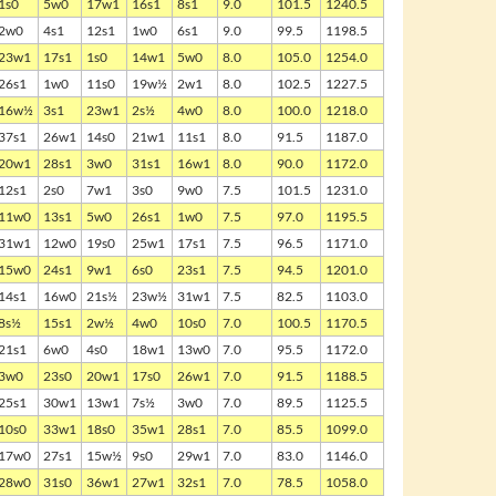
1s0
5w0
17w1
16s1
8s1
9.0
101.5
1240.5
2w0
4s1
12s1
1w0
6s1
9.0
99.5
1198.5
23w1
17s1
1s0
14w1
5w0
8.0
105.0
1254.0
26s1
1w0
11s0
19w½
2w1
8.0
102.5
1227.5
16w½
3s1
23w1
2s½
4w0
8.0
100.0
1218.0
37s1
26w1
14s0
21w1
11s1
8.0
91.5
1187.0
20w1
28s1
3w0
31s1
16w1
8.0
90.0
1172.0
12s1
2s0
7w1
3s0
9w0
7.5
101.5
1231.0
11w0
13s1
5w0
26s1
1w0
7.5
97.0
1195.5
31w1
12w0
19s0
25w1
17s1
7.5
96.5
1171.0
15w0
24s1
9w1
6s0
23s1
7.5
94.5
1201.0
14s1
16w0
21s½
23w½
31w1
7.5
82.5
1103.0
8s½
15s1
2w½
4w0
10s0
7.0
100.5
1170.5
21s1
6w0
4s0
18w1
13w0
7.0
95.5
1172.0
3w0
23s0
20w1
17s0
26w1
7.0
91.5
1188.5
25s1
30w1
13w1
7s½
3w0
7.0
89.5
1125.5
10s0
33w1
18s0
35w1
28s1
7.0
85.5
1099.0
17w0
27s1
15w½
9s0
29w1
7.0
83.0
1146.0
28w0
31s0
36w1
27w1
32s1
7.0
78.5
1058.0