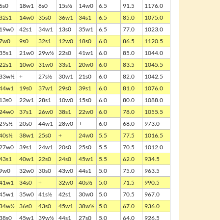
6s0
18w1
8s0
15s½
14w0
6.5
91.5
1176.0
32s1
14w0
35s0
36w1
34s1
6.5
85.0
1075.0
19w0
42s1
34w1
13s0
35w1
6.5
77.0
1023.0
7w0
9s0
32s1
12w0
18s0
6.0
86.5
1120.5
35s1
21w0
29w½
22s0
41w1
6.0
85.0
1044.0
22s1
10w0
31w0
33s1
20w0
6.0
83.5
1045.5
33w½
+
27s½
30w1
21s0
6.0
82.0
1042.5
44w1
19s0
37w1
29s0
39s1
6.0
81.0
1076.0
13s0
22w1
28s1
10w0
15s0
6.0
80.0
1088.0
24w0
37s1
26w0
38s1
22w0
6.0
78.0
1055.5
29s½
20s0
44w1
28w0
+
6.0
68.0
973.0
40s½
38w1
25s0
+
24w0
5.5
77.5
1016.5
27w0
39s1
24w1
20s0
25s0
5.5
70.5
1012.0
43s1
40w1
22s0
24s0
45w1
5.5
62.0
934.5
9w0
32w0
30s0
43w0
44s1
5.0
75.0
963.5
41w1
34s0
+
32w0
40s½
5.0
71.5
990.5
45w1
35w0
41s½
42s1
30w0
5.0
70.5
967.0
34w½
36s0
43s0
45w1
38w½
5.0
67.0
936.0
38s0
45w1
39w½
44s1
27s0
5.0
64.0
926.5