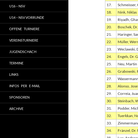
17.
Schmeisser, 
U16 – NSV
18.
Nink, Niklas
U14 – NSV VORRUNDE
19.
Riyadh, Gha
20.
Boschek, Dr.
OFFENE TURNIERE
21.
Haringer, S
VEREINSTURNIERE
22.
Müller, Wer
23.
Weclawski, 
JUGENDSCHACH
24.
Engels, Dr. G
TERMINE
25.
Neu, Martin
26.
Grabowski, 
LINKS
27.
Wassermann,
INFOS PER E-MAIL
28.
Alonso, Jose
29.
Correia, Jua
SPONSOREN
30.
Steinbach, 
31.
Podder, Mic
ARCHIVE
32.
Tuerkkan, N
33.
Zimmermann
34.
Fränzel, Dr.
35.
Lux, Andrea