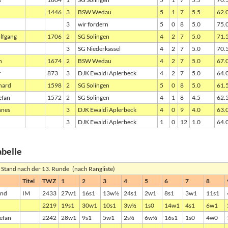
1446
3
BSW Wedau
5
1
7
5.5
62.
3
wir fordern
5
0
8
5.0
75.
lfgang
1706
2
SG Solingen
4
2
7
5.0
71.
3
SG Niederkassel
4
2
7
5.0
70.
n
1674
2
BSW Wedau
4
2
7
5.0
67.
r
873
3
DJK Ewaldi Aplerbeck
4
2
7
5.0
64.
hard
1598
2
SG Solingen
5
0
8
5.0
61.
efan
1572
2
SG Solingen
4
1
8
4.5
62.
nnes
3
DJK Ewaldi Aplerbeck
4
0
9
4.0
63.
3
DJK Ewaldi Aplerbeck
1
0
12
1.0
64.
abelle
: Stand nach der 13. Runde (nach Rangliste)
Titel
TWZ
1
2
3
4
5
6
7
8
rnd
IM
2433
27w1
16s1
13w½
24s1
2w1
8s1
3w1
11s1
2219
19s1
30w1
10s1
3w½
1s0
14w1
4s1
6w1
tefan
2242
28w1
9s1
5w1
2s½
6w½
16s1
1s0
4w0