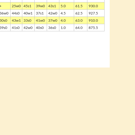
+
25w0
45s1
39w0
43s1
5.0
61.5
930.0
36w0
44s0
40w1
37s1
42w0
4.5
62.5
927.5
30s0
43w1
33s0
41w0
37w0
4.0
63.0
910.0
39s0
41s0
42w0
40s0
36s0
1.0
64.0
875.5