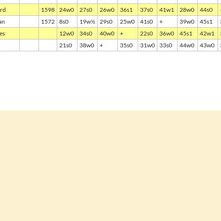
ard
1598
24w0
27s0
26w0
36s1
37s0
41w1
28w0
44s0
an
1572
8s0
19w½
29s0
25w0
41s0
+
39w0
45s1
es
12w0
34s0
40w0
+
22s0
36w0
45s1
42w1
21s0
38w0
+
35s0
31w0
33s0
44w0
43w0