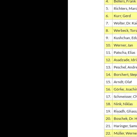
4.
Bellers, Frank
5.
Richters, Mar
6.
Kurr, Gerd
7.
Wolter, Dr. Kai
8.
Werbeck, Tors
9.
Kushchan, Ed
10.
Werner, Jan
11.
Patscha, Elias
12.
Asadzade, Idri
13.
Peschel, Andr
14.
Borchert, Ste
15.
Arndt, Olaf
16.
Görke, Joach
17.
Schmeisser, Ch
18.
Nink, Niklas
19.
Riyadh, Ghass
20.
Boschek, Dr. 
21.
Haringer, Sam
22.
Müller, Werne