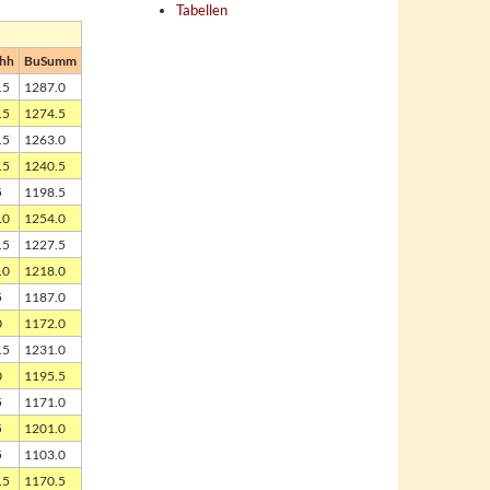
Tabellen
hh
BuSumm
.5
1287.0
.5
1274.5
.5
1263.0
.5
1240.5
5
1198.5
.0
1254.0
.5
1227.5
.0
1218.0
5
1187.0
0
1172.0
.5
1231.0
0
1195.5
5
1171.0
5
1201.0
5
1103.0
.5
1170.5