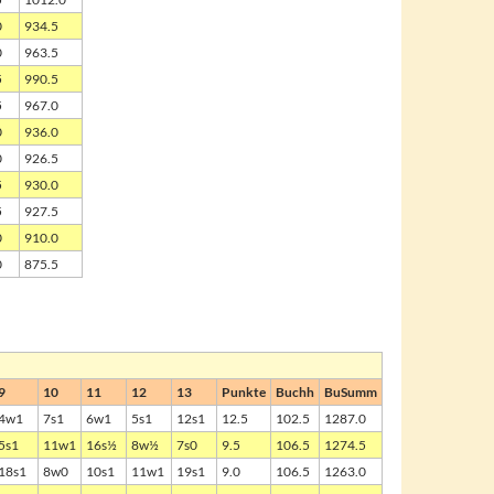
0
934.5
0
963.5
5
990.5
5
967.0
0
936.0
0
926.5
5
930.0
5
927.5
0
910.0
0
875.5
9
10
11
12
13
Punkte
Buchh
BuSumm
4w1
7s1
6w1
5s1
12s1
12.5
102.5
1287.0
5s1
11w1
16s½
8w½
7s0
9.5
106.5
1274.5
18s1
8w0
10s1
11w1
19s1
9.0
106.5
1263.0