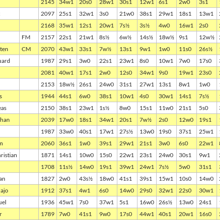
2145
34w1
20s0
28w1
30s1
12w1
6s1
2w0
3s1
c
2097
25s1
32w1
3s0
21w0
38s1
29w1
18s1
13w1
2168
35w1
12s1
20w1
7s½
3s½
4w0
16w1
2s0
FM
2157
22s1
21w1
8s½
6w½
14s½
18w½
9s1
12w½
ten
CM
2070
43w1
33s1
7w½
13s1
9w1
1w0
11s0
26s½
uard
1987
29s1
3w0
22s1
23w1
8s0
10w1
7w0
17s0
2081
40w1
17s1
2w0
12s0
34w1
9s0
19w1
23s0
2153
18w½
26s1
24w0
31s1
27w1
13s1
8w1
1w0
s
1944
44s1
6w0
38s1
10w1
4s0
30w1
14s1
7s½
eas
2150
38s1
23w1
1s½
8w0
15s1
11w0
21s1
5s0
phan
2039
17w0
18s1
34w1
20s1
7w½
2s0
12w0
19s1
1987
33w0
40s1
17w1
27s½
13w0
19s0
37s1
25w1
im
2060
36s1
1w0
39s1
29w1
21s1
3w0
6s0
22w1
ristian
1871
14s1
10w0
15s0
22w1
23s1
24w0
30s1
9w1
1708
11s½
14w0
19s1
39w1
24w1
7s½
5w0
31s1
an
1827
2w0
43s½
18w0
41s1
39s1
15w1
10s0
14w0
Hajo
1912
37s1
4w1
6s0
14w0
29s0
32w1
22s0
30w1
uel
1936
45w1
7s0
37w1
5s1
16w0
26s½
13w0
24s1
r
1789
7w0
41s1
9w0
17s0
44w1
40s1
20w1
16s0