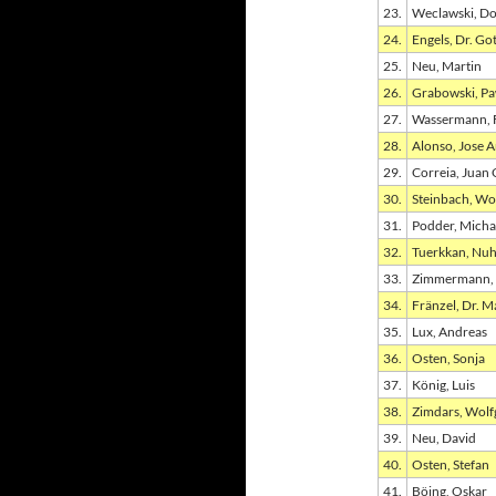
23.
Weclawski, Do
24.
Engels, Dr. Got
25.
Neu, Martin
26.
Grabowski, Pa
27.
Wassermann, F
28.
Alonso, Jose 
29.
Correia, Juan 
30.
Steinbach, Wo
31.
Podder, Micha
32.
Tuerkkan, Nu
33.
Zimmermann, 
34.
Fränzel, Dr. M
35.
Lux, Andreas
36.
Osten, Sonja
37.
König, Luis
38.
Zimdars, Wolf
39.
Neu, David
40.
Osten, Stefan
41.
Böing, Oskar