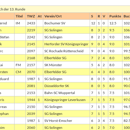
ach der 13. Runde
Titel
TWZ
At
Verein/Ort
S
R
V
Punkte
Buc
Bernd
IM
2433
Bochumer SV
12
1
0
12.5
102
n
2219
SG Solingen
8
3
2
9.5
106
Stefan
2242
SG Solingen
8
2
3
9.0
106
nk
2145
Herforder SV Königsspringer
9
0
4
9.0
101
rc
2097
SC Rochade Rüttenscheid
9
0
4
9.0
99.
2168
Elberfelder SG
7
2
4
8.0
105
ai
FM
2157
SK Münster
5
6
2
8.0
102
rsten
CM
2070
Elberfelder SG
6
4
3
8.0
100
Eduard
1987
1
SG Solingen
8
0
5
8.0
91.
2081
Düsseldorfer SK
8
0
5
8.0
90.
s
2153
Bahn-SC Wuppertal
7
1
5
7.5
101
ris
1944
1
Königsspringer Leverkusen
7
1
5
7.5
97.
dreas
2150
SG Solingen
7
1
5
7.5
96.
tephan
2039
SG Solingen
7
1
5
7.5
94.
1987
1
SV Horst-Emscher
6
3
4
7.5
82.
him
2060
SG Solingen
6
2
5
7.0
100