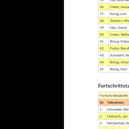
36.
Osten, Sonja
37.
König, Luis
38.
Zimdars, Wo
39.
Neu, David
40.
Osten, Stefa
41.
Böing, Oska
42.
Fodor, Bern
43.
Schubert, St
44.
Böing, Joha
45.
Böing, Paul
Fortschrittst
Fortschrittstabelle
Nr.
Teilnehmer
1.
Schneider, Be
2.
Hobusch, Jan
3.
Wickenfeld, S