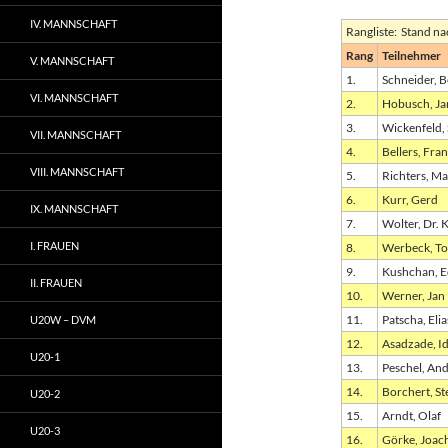
IV. MANNSCHAFT
Rangliste: Stand n
Rang
Teilnehmer
V. MANNSCHAFT
1.
Schneider, 
VI. MANNSCHAFT
2.
Hobusch, Ja
3.
Wickenfeld, 
VII. MANNSCHAFT
4.
Bellers, Fra
VIII. MANNSCHAFT
5.
Richters, Ma
6.
Kurr, Gerd
IX. MANNSCHAFT
7.
Wolter, Dr. K
I. FRAUEN
8.
Werbeck, To
9.
Kushchan, 
II. FRAUEN
10.
Werner, Jan
11.
Patscha, Elia
U20W – DVM
12.
Asadzade, Id
U20-1
13.
Peschel, An
14.
Borchert, S
U20-2
15.
Arndt, Olaf
U20-3
16.
Görke, Joac