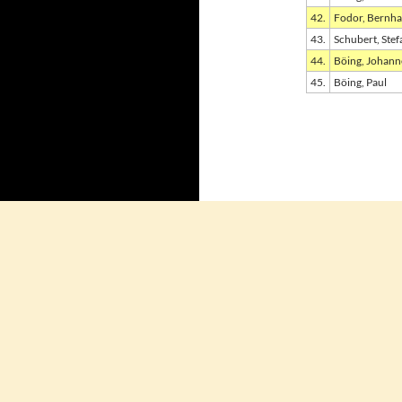
42.
Fodor, Bernh
43.
Schubert, Stef
44.
Böing, Johann
45.
Böing, Paul