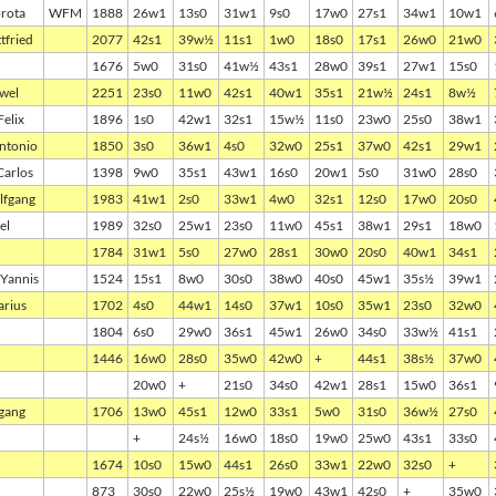
rota
WFM
1888
26w1
13s0
31w1
9s0
17w0
27s1
34w1
10w1
tfried
2077
42s1
39w½
11s1
1w0
18s0
17s1
26w0
21w0
1676
5w0
31s0
41w½
43s1
28w0
39s1
27w1
15s0
wel
2251
23s0
11w0
42s1
40w1
35s1
21w½
24s1
8w½
elix
1896
1s0
42w1
32s1
15w½
11s0
23w0
25s0
38w1
Antonio
1850
3s0
36w1
4s0
32w0
25s1
37w0
42s1
29w1
Carlos
1398
9w0
35s1
43w1
16s0
20w1
5s0
31w0
28s0
lfgang
1983
41w1
2s0
33w1
4w0
32s1
12s0
17w0
20s0
el
1989
32s0
25w1
23s0
11w0
45s1
38w1
29s1
18w0
h
1784
31w1
5s0
27w0
28s1
30w0
20s0
40w1
34s1
Yannis
1524
15s1
8w0
30s0
38w0
40s0
45w1
35s½
39w1
arius
1702
4s0
44w1
14s0
37w1
10s0
35w1
23s0
32w0
1804
6s0
29w0
36s1
45w1
26w0
34s0
33w½
41s1
1446
16w0
28s0
35w0
42w0
+
44s1
38s½
37w0
20w0
+
21s0
34s0
42w1
28s1
15w0
36s1
gang
1706
13w0
45s1
12w0
33s1
5w0
31s0
36w½
27s0
+
24s½
16w0
18s0
19w0
25w0
43s1
33s0
1674
10s0
15w0
44s1
26s0
33w1
22w0
32s0
+
873
30s0
22w0
25s½
19w0
43w1
42s0
+
35w0