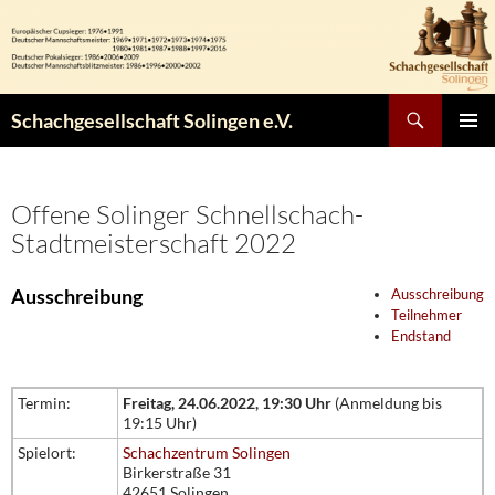
Zum
Inhalt
springen
Suchen
Schachgesellschaft Solingen e.V.
PRIMÄR
MENÜ
Offene Solinger Schnellschach-
Stadtmeisterschaft 2022
Ausschreibung
Ausschreibung
Teilnehmer
Endstand
Termin:
Freitag, 24.06.2022, 19:30 Uhr
(Anmeldung bis
19:15 Uhr)
Spielort:
Schachzentrum Solingen
Birkerstraße 31
42651 Solingen