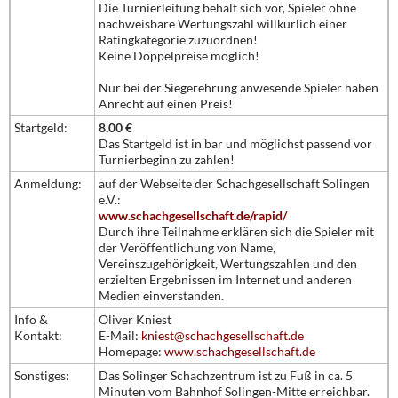
Die Turnierleitung behält sich vor, Spieler ohne
nachweisbare Wertungszahl willkürlich einer
Ratingkategorie zuzuordnen!
Keine Doppelpreise möglich!
Nur bei der Siegerehrung anwesende Spieler haben
Anrecht auf einen Preis!
Startgeld:
8,00 €
Das Startgeld ist in bar und möglichst passend vor
Turnierbeginn zu zahlen!
Anmeldung:
auf der Webseite der Schachgesellschaft Solingen
e.V.:
www.schachgesellschaft.de/rapid/
Durch ihre Teilnahme erklären sich die Spieler mit
der Veröffentlichung von Name,
Vereinszugehörigkeit, Wertungszahlen und den
erzielten Ergebnissen im Internet und anderen
Medien einverstanden.
Info &
Oliver Kniest
Kontakt:
E-Mail:
kniest@schachgesellschaft.de
Homepage:
www.schachgesellschaft.de
Sonstiges:
Das Solinger Schachzentrum ist zu Fuß in ca. 5
Minuten vom Bahnhof Solingen-Mitte erreichbar.