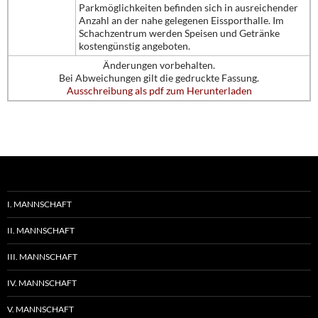
Parkmöglichkeiten befinden sich in ausreichender
Anzahl an der nahe gelegenen Eissporthalle. Im
Schachzentrum werden Speisen und Getränke
kostengünstig angeboten.
Änderungen vorbehalten.
Bei Abweichungen gilt die gedruckte Fassung.
Ausschreibung als pdf zum Herunterladen
I. MANNSCHAFT
II. MANNSCHAFT
III. MANNSCHAFT
IV. MANNSCHAFT
V. MANNSCHAFT