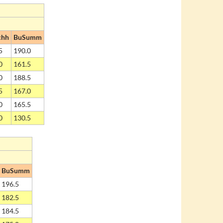
chh
BuSumm
5
190.0
0
161.5
0
188.5
5
167.0
0
165.5
0
130.5
BuSumm
196.5
182.5
184.5