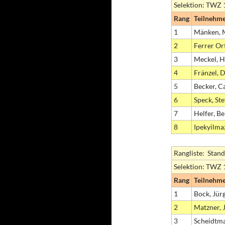
Selektion: TWZ
Rang
Teilnehm
1
Mänken, 
2
Ferrer Or
3
Meckel, 
4
Fränzel, 
5
Becker, C
6
Speck, St
7
Helfer, B
8
Ipekyilma
Rangliste: Stand
Selektion: TWZ
Rang
Teilnehm
1
Bock, Jür
2
Matzner, 
3
Scheidtma