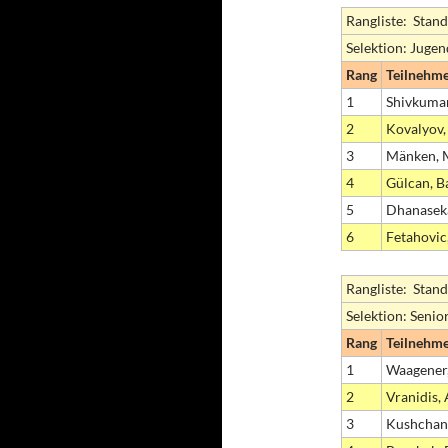
Rangliste: Stand
Selektion: Juge
Rang
Teilnehm
1
Shivkumar
2
Kovalyov
3
Mänken, 
4
Gülcan, B
5
Dhanasek
6
Fetahovic
Rangliste: Stand
Selektion: Senio
Rang
Teilnehm
1
Waagener,
2
Vranidis,
3
Kushchan