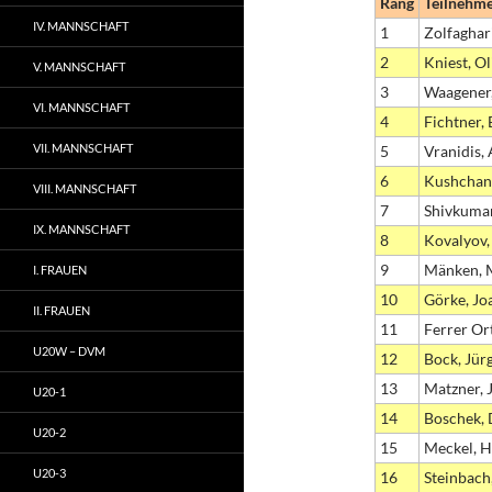
Rang
Teilnehm
IV. MANNSCHAFT
1
Zolfaghar
2
Kniest, Ol
V. MANNSCHAFT
3
Waagener,
VI. MANNSCHAFT
4
Fichtner,
VII. MANNSCHAFT
5
Vranidis,
6
Kushchan
VIII. MANNSCHAFT
7
Shivkumar
IX. MANNSCHAFT
8
Kovalyov
9
Mänken, 
I. FRAUEN
10
Görke, Jo
II. FRAUEN
11
Ferrer Or
U20W – DVM
12
Bock, Jür
13
Matzner, 
U20-1
14
Boschek, 
U20-2
15
Meckel, 
U20-3
16
Steinbach