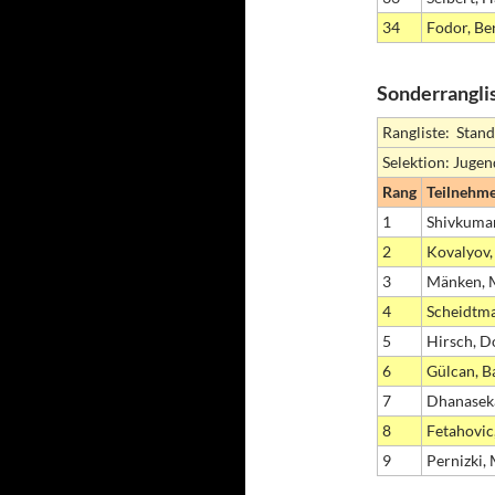
34
Fodor, Be
Sonderrangli
Rangliste: Stand
Selektion: Juge
Rang
Teilnehm
1
Shivkumar
2
Kovalyov
3
Mänken, 
4
Scheidtma
5
Hirsch, D
6
Gülcan, B
7
Dhanasek
8
Fetahovic
9
Pernizki,