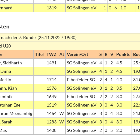
rnhard
1319
SG Solingen e.V
1
0
6
1.0
1
sten
 nach der 7. Runde (25.11.2022 / 19:30)
nd U20
er
Titel
TWZ
At
Verein/Ort
S
R
V
Punkte
Bu
, Siddharth
1491
SG Solingen e.V
4
1
2
4.5
25.
, Dima
SG Solingen e.V
4
1
2
4.5
19.
Merlin
1714
Elberfelder SG
2
4
1
4.0
31.
nn, Kian
1576
SG Solingen e.V
3
1
2
3.5
27.
ominik
1649
Elberfelder SG
2
2
2
3.0
27.
atuhan Ege
1519
SG Solingen e.V
3
0
4
3.0
22.
aran Meenambig
1464
W
SG Solingen e.V
3
0
4
3.0
21.
, Sarah
1283
W
SG Solingen e.V
3
0
4
3.0
19.
 Max
1408
SG Solingen e.V
2
0
5
2.0
19.