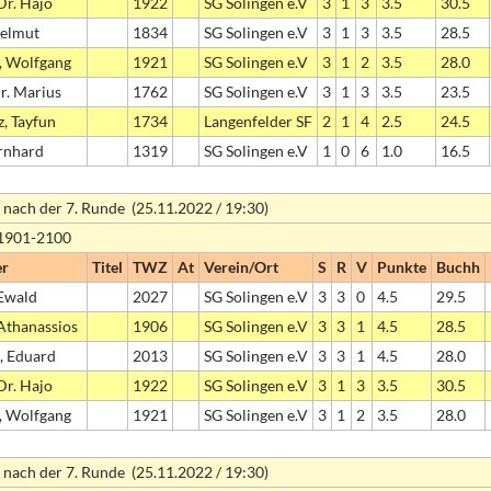
Dr. Hajo
1922
SG Solingen e.V
3
1
3
3.5
30.5
Helmut
1834
SG Solingen e.V
3
1
3
3.5
28.5
, Wolfgang
1921
SG Solingen e.V
3
1
2
3.5
28.0
Dr. Marius
1762
SG Solingen e.V
3
1
3
3.5
23.5
z, Tayfun
1734
Langenfelder SF
2
1
4
2.5
24.5
rnhard
1319
SG Solingen e.V
1
0
6
1.0
16.5
 nach der 7. Runde (25.11.2022 / 19:30)
 1901-2100
er
Titel
TWZ
At
Verein/Ort
S
R
V
Punkte
Buchh
 Ewald
2027
SG Solingen e.V
3
3
0
4.5
29.5
 Athanassios
1906
SG Solingen e.V
3
3
1
4.5
28.5
, Eduard
2013
SG Solingen e.V
3
3
1
4.5
28.0
Dr. Hajo
1922
SG Solingen e.V
3
1
3
3.5
30.5
, Wolfgang
1921
SG Solingen e.V
3
1
2
3.5
28.0
 nach der 7. Runde (25.11.2022 / 19:30)