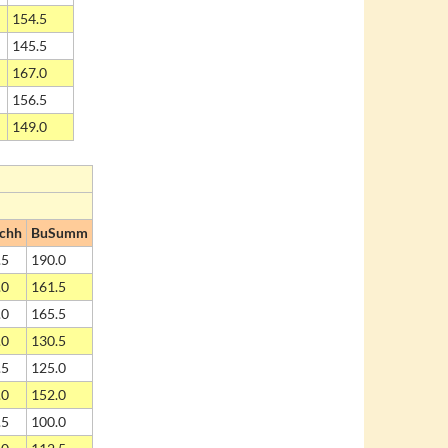
154.5
145.5
167.0
156.5
149.0
chh
BuSumm
.5
190.0
.0
161.5
.0
165.5
.0
130.5
.5
125.0
.0
152.0
.5
100.0