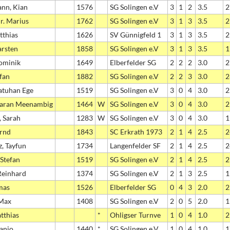
nn, Kian
1576
SG Solingen e.V
3
1
2
3.5
2
Dr. Marius
1762
SG Solingen e.V
3
1
3
3.5
2
tthias
1626
SV Günnigfeld 1
3
1
3
3.5
2
arsten
1858
SG Solingen e.V
3
1
3
3.5
1
ominik
1649
Elberfelder SG
2
2
2
3.0
2
efan
1882
SG Solingen e.V
2
2
3
3.0
2
atuhan Ege
1519
SG Solingen e.V
3
0
4
3.0
2
aran Meenambig
1464
W
SG Solingen e.V
3
0
4
3.0
2
, Sarah
1283
W
SG Solingen e.V
3
0
4
3.0
1
ernd
1843
SC Erkrath 1973
2
1
4
2.5
2
z, Tayfun
1734
Langenfelder SF
2
1
4
2.5
2
 Stefan
1519
SG Solingen e.V
2
1
4
2.5
2
 Reinhard
1374
SG Solingen e.V
2
1
3
2.5
1
mas
1526
Elberfelder SG
0
4
3
2.0
2
 Max
1408
SG Solingen e.V
2
0
5
2.0
1
tthias
*
Ohligser Turnve
1
0
4
1.0
2
Hanjo
1440
*
SG Solingen e.V
1
0
4
1.0
1