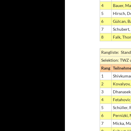
4
Bauer, Ma
5
Hirsch, D
6
Gülcan, B
7
Schubert,
8
Falk, Tho
Rangliste: Stand
Selektion: TWZ 
Rang
Teilnehm
1
Shivkumar
2
Kovalyov
3
Dhanasek
4
Fetahovic
5
Schüller,
6
Pernizki,
7
Micka, Ma