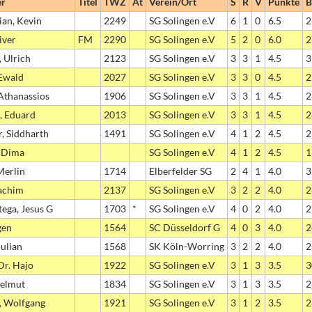
er
Titel
TWZ
At
Verein/Ort
S
R
V
Punkte
B
ian, Kevin
2249
SG Solingen e.V
6
1
0
6.5
2
iver
FM
2290
SG Solingen e.V
5
2
0
6.0
2
 Ulrich
2123
SG Solingen e.V
3
3
1
4.5
3
 Ewald
2027
SG Solingen e.V
3
3
0
4.5
2
 Athanassios
1906
SG Solingen e.V
3
3
1
4.5
2
, Eduard
2013
SG Solingen e.V
3
3
1
4.5
2
, Siddharth
1491
SG Solingen e.V
4
1
2
4.5
2
, Dima
SG Solingen e.V
4
1
2
4.5
1
Merlin
1714
Elberfelder SG
2
4
1
4.0
3
achim
2137
SG Solingen e.V
3
2
2
4.0
2
tega, Jesus G
1703
*
SG Solingen e.V
4
0
2
4.0
2
gen
1564
SC Düsseldorf G
4
0
3
4.0
2
Julian
1568
SK Köln-Worring
3
2
2
4.0
2
Dr. Hajo
1922
SG Solingen e.V
3
1
3
3.5
3
Helmut
1834
SG Solingen e.V
3
1
3
3.5
2
, Wolfgang
1921
SG Solingen e.V
3
1
2
3.5
2