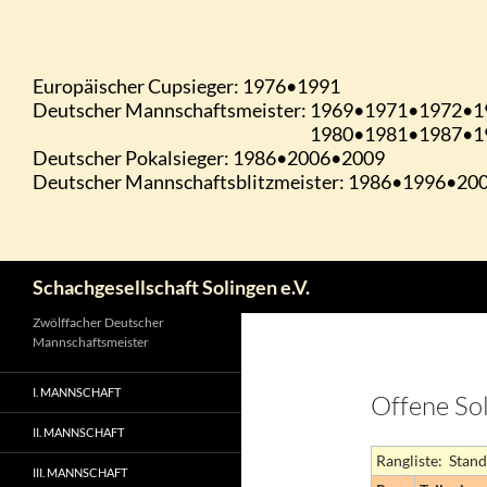
Zum
Inhalt
springen
Suchen
Schachgesellschaft Solingen e.V.
Zwölffacher Deutscher
Mannschaftsmeister
I. MANNSCHAFT
Offene Sol
II. MANNSCHAFT
Rangliste: Stand
III. MANNSCHAFT