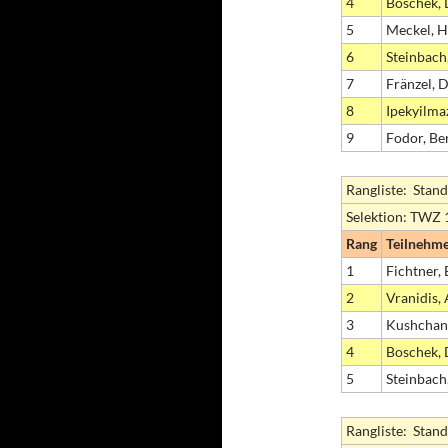
4
Boschek, 
5
Meckel, 
6
Steinbach
7
Fränzel, 
8
Ipekyilma
9
Fodor, Be
Rangliste: Stand
Selektion: TWZ
Rang
Teilnehm
1
Fichtner,
2
Vranidis,
3
Kushchan
4
Boschek, 
5
Steinbach
Rangliste: Stand