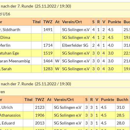
 nach der 7. Runde (25.11.2022 / 19:30)
nd U16
er
Titel
TWZ
At
Verein/Ort
S
R
V
Punkte
Bu
, Siddharth
1491
SG Solingen e.V
4
1
2
4.5
25.
, Dima
SG Solingen e.V
4
1
2
4.5
19.
Merlin
1714
Elberfelder SG
2
4
1
4.0
31.
atuhan Ege
1519
SG Solingen e.V
3
0
4
3.0
22.
aran Meenambig
1464
W
SG Solingen e.V
3
0
4
3.0
21.
, Sarah
1283
W
SG Solingen e.V
3
0
4
3.0
19.
 nach der 7. Runde (25.11.2022 / 19:30)
ren
er
Titel
TWZ
At
Verein/Ort
S
R
V
Punkte
Buchh
 Ulrich
2123
SG Solingen e.V
3
3
1
4.5
31.0
 Athanassios
1906
SG Solingen e.V
3
3
1
4.5
28.5
, Eduard
2013
SG Solingen e.V
3
3
1
4.5
28.0