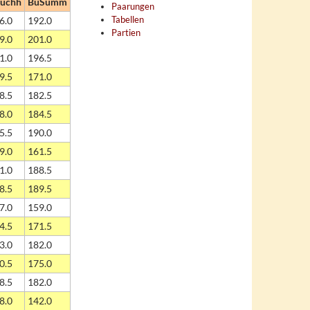
uchh
BuSumm
Paarungen
Tabellen
6.0
192.0
Partien
9.0
201.0
1.0
196.5
9.5
171.0
8.5
182.5
8.0
184.5
5.5
190.0
9.0
161.5
1.0
188.5
8.5
189.5
7.0
159.0
4.5
171.5
3.0
182.0
0.5
175.0
8.5
182.0
8.0
142.0