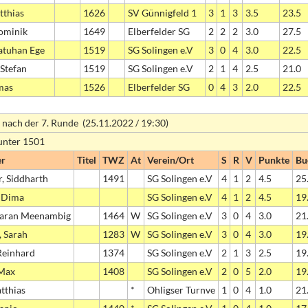
tthias
1626
SV Günnigfeld 1
3
1
3
3.5
23.5
ominik
1649
Elberfelder SG
2
2
2
3.0
27.5
atuhan Ege
1519
SG Solingen e.V
3
0
4
3.0
22.5
 Stefan
1519
SG Solingen e.V
2
1
4
2.5
21.0
mas
1526
Elberfelder SG
0
4
3
2.0
22.5
 nach der 7. Runde (25.11.2022 / 19:30)
unter 1501
er
Titel
TWZ
At
Verein/Ort
S
R
V
Punkte
Bu
, Siddharth
1491
SG Solingen e.V
4
1
2
4.5
25
, Dima
SG Solingen e.V
4
1
2
4.5
19
aran Meenambig
1464
W
SG Solingen e.V
3
0
4
3.0
21
, Sarah
1283
W
SG Solingen e.V
3
0
4
3.0
19
 Reinhard
1374
SG Solingen e.V
2
1
3
2.5
19
 Max
1408
SG Solingen e.V
2
0
5
2.0
19
tthias
*
Ohligser Turnve
1
0
4
1.0
21