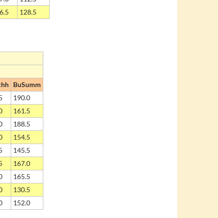
6.5
128.5
chh
BuSumm
5
190.0
0
161.5
0
188.5
0
154.5
5
145.5
5
167.0
0
165.5
0
130.5
0
152.0