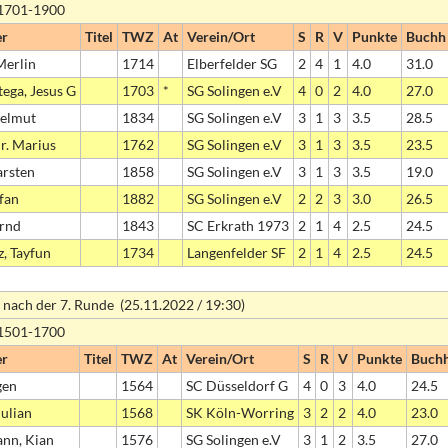
 1701-1900
er
Titel
TWZ
At
Verein/Ort
S
R
V
Punkte
Buchh
Merlin
1714
Elberfelder SG
2
4
1
4.0
31.0
tega, Jesus G
1703
*
SG Solingen e.V
4
0
2
4.0
27.0
Helmut
1834
SG Solingen e.V
3
1
3
3.5
28.5
Dr. Marius
1762
SG Solingen e.V
3
1
3
3.5
23.5
arsten
1858
SG Solingen e.V
3
1
3
3.5
19.0
efan
1882
SG Solingen e.V
2
2
3
3.0
26.5
ernd
1843
SC Erkrath 1973
2
1
4
2.5
24.5
z, Tayfun
1734
Langenfelder SF
2
1
4
2.5
24.5
 nach der 7. Runde (25.11.2022 / 19:30)
 1501-1700
er
Titel
TWZ
At
Verein/Ort
S
R
V
Punkte
Buch
gen
1564
SC Düsseldorf G
4
0
3
4.0
24.5
Julian
1568
SK Köln-Worring
3
2
2
4.0
23.0
nn, Kian
1576
SG Solingen e.V
3
1
2
3.5
27.0