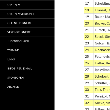
17
Scheidtma
U16 – NSV
18
Fränzel, 
U14 – NSV VORRUNDE
19
Bauer, Ma
20
Becker, C
OFFENE TURNIERE
21
Hirsch, D
VEREINSTURNIERE
22
Speck, St
JUGENDSCHACH
23
Gülcan, B
24
Dhanasek
TERMINE
25
Fetahovic
LINKS
26
Helfer, B
INFOS PER E-MAIL
27
Ipekyilma
28
Schubert,
SPONSOREN
29
Schüller,
ARCHIVE
30
Falk, Tho
31
Pernizki,
32
Micka, Ma
33
Seibert, 