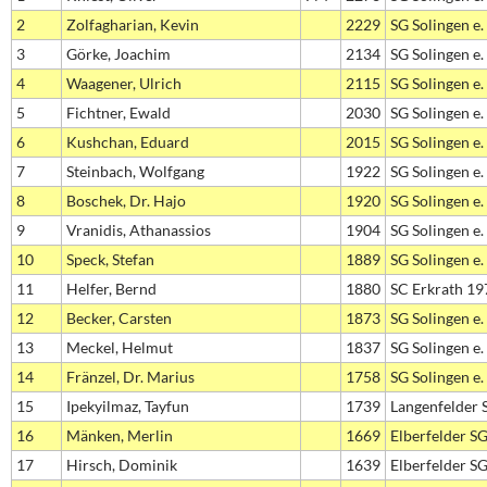
2
Zolfagharian, Kevin
2229
SG Solingen e.
3
Görke, Joachim
2134
SG Solingen e.
4
Waagener, Ulrich
2115
SG Solingen e.
5
Fichtner, Ewald
2030
SG Solingen e.
6
Kushchan, Eduard
2015
SG Solingen e.
7
Steinbach, Wolfgang
1922
SG Solingen e.
8
Boschek, Dr. Hajo
1920
SG Solingen e.
9
Vranidis, Athanassios
1904
SG Solingen e.
10
Speck, Stefan
1889
SG Solingen e.
11
Helfer, Bernd
1880
SC Erkrath 19
12
Becker, Carsten
1873
SG Solingen e.
13
Meckel, Helmut
1837
SG Solingen e.
14
Fränzel, Dr. Marius
1758
SG Solingen e.
15
Ipekyilmaz, Tayfun
1739
Langenfelder 
16
Mänken, Merlin
1669
Elberfelder S
17
Hirsch, Dominik
1639
Elberfelder S