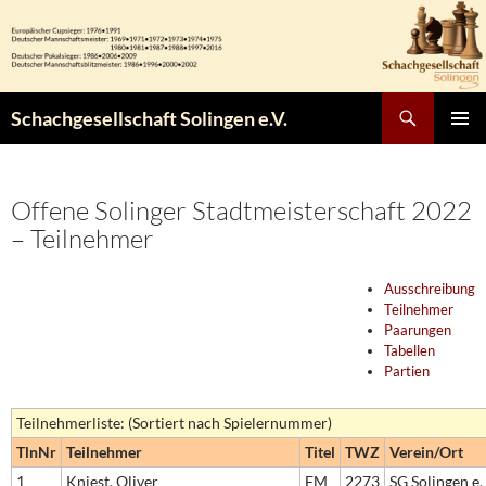
Zum
Inhalt
springen
Suchen
Schachgesellschaft Solingen e.V.
PRIMÄR
MENÜ
Offene Solinger Stadtmeisterschaft 2022
– Teilnehmer
Ausschreibung
Teilnehmer
Paarungen
Tabellen
Partien
Teilnehmerliste: (Sortiert nach Spielernummer)
TlnNr
Teilnehmer
Titel
TWZ
Verein/Ort
1
Kniest, Oliver
FM
2273
SG Solingen e.