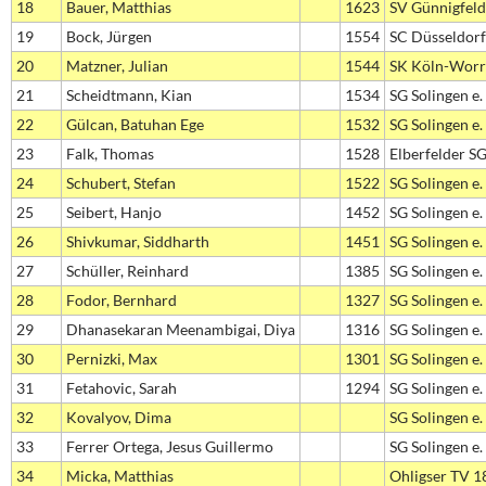
18
Bauer, Matthias
1623
SV Günnigfeld 
19
Bock, Jürgen
1554
SC Düsseldorf
20
Matzner, Julian
1544
SK Köln-Worr
21
Scheidtmann, Kian
1534
SG Solingen e.
22
Gülcan, Batuhan Ege
1532
SG Solingen e.
23
Falk, Thomas
1528
Elberfelder S
24
Schubert, Stefan
1522
SG Solingen e.
25
Seibert, Hanjo
1452
SG Solingen e.
26
Shivkumar, Siddharth
1451
SG Solingen e.
27
Schüller, Reinhard
1385
SG Solingen e.
28
Fodor, Bernhard
1327
SG Solingen e.
29
Dhanasekaran Meenambigai, Diya
1316
SG Solingen e.
30
Pernizki, Max
1301
SG Solingen e.
31
Fetahovic, Sarah
1294
SG Solingen e.
32
Kovalyov, Dima
SG Solingen e.
33
Ferrer Ortega, Jesus Guillermo
SG Solingen e.
34
Micka, Matthias
Ohligser TV 1