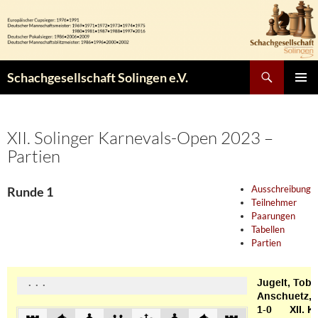
Zum
Inhalt
springen
Suchen
Schachgesellschaft Solingen e.V.
PRIMÄR
MENÜ
XII. Solinger Karnevals-Open 2023 –
Partien
Ausschreibung
Runde 1
Teilnehmer
Paarungen
Tabellen
Partien