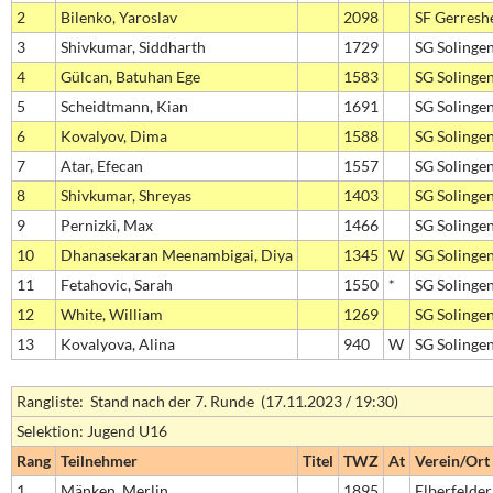
2
Bilenko, Yaroslav
2098
SF Gerresh
3
Shivkumar, Siddharth
1729
SG Solinge
4
Gülcan, Batuhan Ege
1583
SG Solinge
5
Scheidtmann, Kian
1691
SG Solinge
6
Kovalyov, Dima
1588
SG Solinge
7
Atar, Efecan
1557
SG Solinge
8
Shivkumar, Shreyas
1403
SG Solinge
9
Pernizki, Max
1466
SG Solinge
10
Dhanasekaran Meenambigai, Diya
1345
W
SG Solinge
11
Fetahovic, Sarah
1550
*
SG Solinge
12
White, William
1269
SG Solinge
13
Kovalyova, Alina
940
W
SG Solinge
Rangliste: Stand nach der 7. Runde (17.11.2023 / 19:30)
Selektion: Jugend U16
Rang
Teilnehmer
Titel
TWZ
At
Verein/Ort
1
Mänken, Merlin
1895
Elberfelder