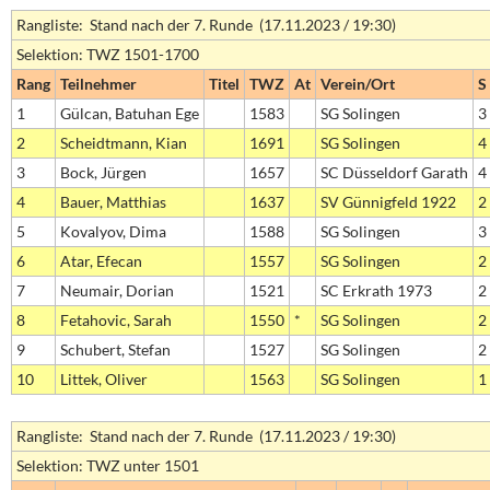
Rangliste: Stand nach der 7. Runde (17.11.2023 / 19:30)
Selektion: TWZ 1501-1700
Rang
Teilnehmer
Titel
TWZ
At
Verein/Ort
S
1
Gülcan, Batuhan Ege
1583
SG Solingen
3
2
Scheidtmann, Kian
1691
SG Solingen
4
3
Bock, Jürgen
1657
SC Düsseldorf Garath
4
4
Bauer, Matthias
1637
SV Günnigfeld 1922
2
5
Kovalyov, Dima
1588
SG Solingen
3
6
Atar, Efecan
1557
SG Solingen
2
7
Neumair, Dorian
1521
SC Erkrath 1973
2
8
Fetahovic, Sarah
1550
*
SG Solingen
2
9
Schubert, Stefan
1527
SG Solingen
2
10
Littek, Oliver
1563
SG Solingen
1
Rangliste: Stand nach der 7. Runde (17.11.2023 / 19:30)
Selektion: TWZ unter 1501