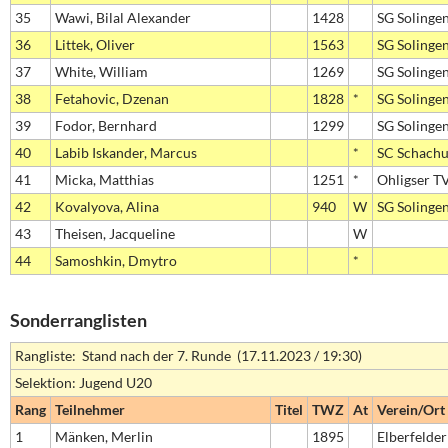
35
Wawi, Bilal Alexander
1428
SG Solinge
36
Littek, Oliver
1563
SG Solinge
37
White, William
1269
SG Solinge
38
Fetahovic, Dzenan
1828
*
SG Solinge
39
Fodor, Bernhard
1299
SG Solinge
40
Labib Iskander, Marcus
*
SC Schachu
41
Micka, Matthias
1251
*
Ohligser T
42
Kovalyova, Alina
940
W
SG Solinge
43
Theisen, Jacqueline
W
44
Samoshkin, Dmytro
*
Sonderranglisten
Rangliste: Stand nach der 7. Runde (17.11.2023 / 19:30)
Selektion: Jugend U20
Rang
Teilnehmer
Titel
TWZ
At
Verein/Ort
1
Mänken, Merlin
1895
Elberfelder