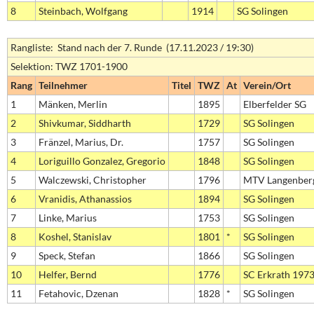
8
Steinbach, Wolfgang
1914
SG Solingen
Rangliste: Stand nach der 7. Runde (17.11.2023 / 19:30)
Selektion: TWZ 1701-1900
Rang
Teilnehmer
Titel
TWZ
At
Verein/Ort
1
Mänken, Merlin
1895
Elberfelder SG
2
Shivkumar, Siddharth
1729
SG Solingen
3
Fränzel, Marius, Dr.
1757
SG Solingen
4
Loriguillo Gonzalez, Gregorio
1848
SG Solingen
5
Walczewski, Christopher
1796
MTV Langenber
6
Vranidis, Athanassios
1894
SG Solingen
7
Linke, Marius
1753
SG Solingen
8
Koshel, Stanislav
1801
*
SG Solingen
9
Speck, Stefan
1866
SG Solingen
10
Helfer, Bernd
1776
SC Erkrath 197
11
Fetahovic, Dzenan
1828
*
SG Solingen