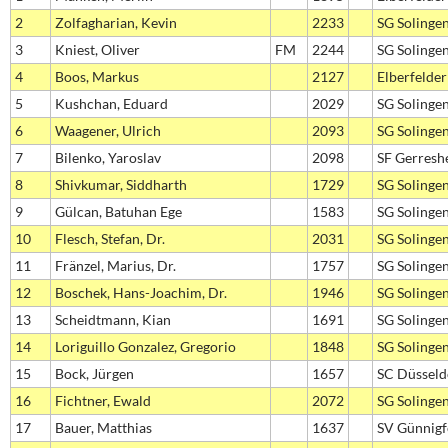
2
Zolfagharian, Kevin
2233
SG Solinge
3
Kniest, Oliver
FM
2244
SG Solinge
4
Boos, Markus
2127
Elberfelder
5
Kushchan, Eduard
2029
SG Solinge
6
Waagener, Ulrich
2093
SG Solinge
7
Bilenko, Yaroslav
2098
SF Gerresh
8
Shivkumar, Siddharth
1729
SG Solinge
9
Gülcan, Batuhan Ege
1583
SG Solinge
10
Flesch, Stefan, Dr.
2031
SG Solinge
11
Fränzel, Marius, Dr.
1757
SG Solinge
12
Boschek, Hans-Joachim, Dr.
1946
SG Solinge
13
Scheidtmann, Kian
1691
SG Solinge
14
Loriguillo Gonzalez, Gregorio
1848
SG Solinge
15
Bock, Jürgen
1657
SC Düsseld
16
Fichtner, Ewald
2072
SG Solinge
17
Bauer, Matthias
1637
SV Günnigf