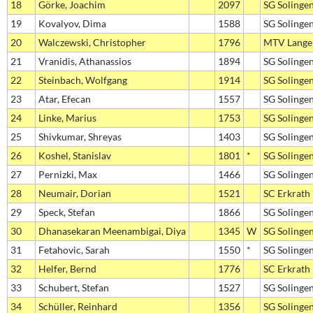
18
Görke, Joachim
2097
SG Solinge
19
Kovalyov, Dima
1588
SG Solinge
20
Walczewski, Christopher
1796
MTV Lange
21
Vranidis, Athanassios
1894
SG Solinge
22
Steinbach, Wolfgang
1914
SG Solinge
23
Atar, Efecan
1557
SG Solinge
24
Linke, Marius
1753
SG Solinge
25
Shivkumar, Shreyas
1403
SG Solinge
26
Koshel, Stanislav
1801
*
SG Solinge
27
Pernizki, Max
1466
SG Solinge
28
Neumair, Dorian
1521
SC Erkrath
29
Speck, Stefan
1866
SG Solinge
30
Dhanasekaran Meenambigai, Diya
1345
W
SG Solinge
31
Fetahovic, Sarah
1550
*
SG Solinge
32
Helfer, Bernd
1776
SC Erkrath
33
Schubert, Stefan
1527
SG Solinge
34
Schüller, Reinhard
1356
SG Solinge