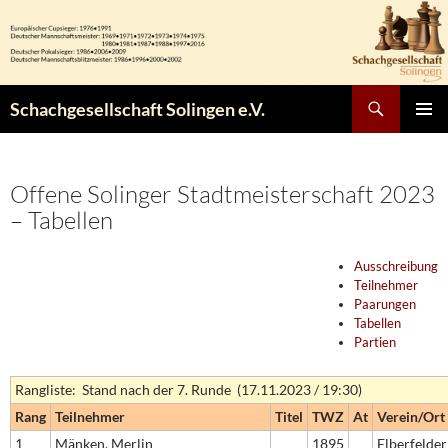
Zum
Inhalt
springen
Suchen
Schachgesellschaft Solingen e.V.
PRIMÄR
MENÜ
Offene Solinger Stadtmeisterschaft 2023
– Tabellen
Ausschreibung
Teilnehmer
Paarungen
Tabellen
Partien
Rangliste: Stand nach der 7. Runde (17.11.2023 / 19:30)
Rang
Teilnehmer
Titel
TWZ
At
Verein/Ort
1
Mänken, Merlin
1895
Elberfelder