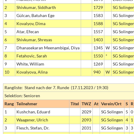
2
Shivkumar, Siddharth
1729
SG Solinge
3
Gülcan, Batuhan Ege
1583
SG Solinge
4
Kovalyov, Dima
1588
SG Solinge
5
Atar, Efecan
1557
SG Solinge
6
Shivkumar, Shreyas
1403
SG Solinge
7
Dhanasekaran Meenambigai, Diya
1345
W
SG Solinge
8
Fetahovic, Sarah
1550
*
SG Solinge
9
White, William
1269
SG Solinge
10
Kovalyova, Alina
940
W
SG Solinge
Rangliste: Stand nach der 7. Runde (17.11.2023 / 19:30)
Selektion: Senioren
Rang
Teilnehmer
Titel
TWZ
At
Verein/Ort
S
R
1
Kushchan, Eduard
2029
SG Solingen
5
0
2
Waagener, Ulrich
2093
SG Solingen
4
1
3
Flesch, Stefan, Dr.
2031
SG Solingen
3
3