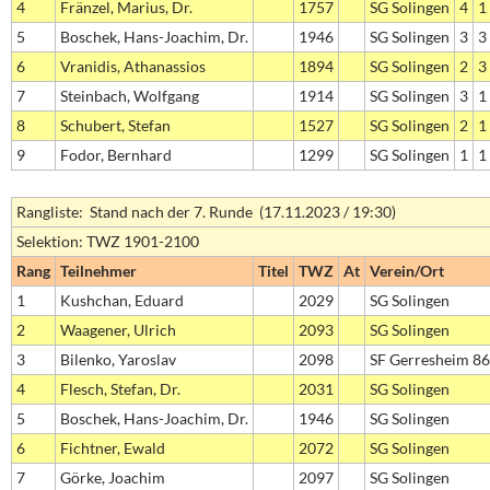
4
Fränzel, Marius, Dr.
1757
SG Solingen
4
1
5
Boschek, Hans-Joachim, Dr.
1946
SG Solingen
3
3
6
Vranidis, Athanassios
1894
SG Solingen
2
3
7
Steinbach, Wolfgang
1914
SG Solingen
3
1
8
Schubert, Stefan
1527
SG Solingen
2
1
9
Fodor, Bernhard
1299
SG Solingen
1
1
Rangliste: Stand nach der 7. Runde (17.11.2023 / 19:30)
Selektion: TWZ 1901-2100
Rang
Teilnehmer
Titel
TWZ
At
Verein/Ort
1
Kushchan, Eduard
2029
SG Solingen
2
Waagener, Ulrich
2093
SG Solingen
3
Bilenko, Yaroslav
2098
SF Gerresheim 86
4
Flesch, Stefan, Dr.
2031
SG Solingen
5
Boschek, Hans-Joachim, Dr.
1946
SG Solingen
6
Fichtner, Ewald
2072
SG Solingen
7
Görke, Joachim
2097
SG Solingen