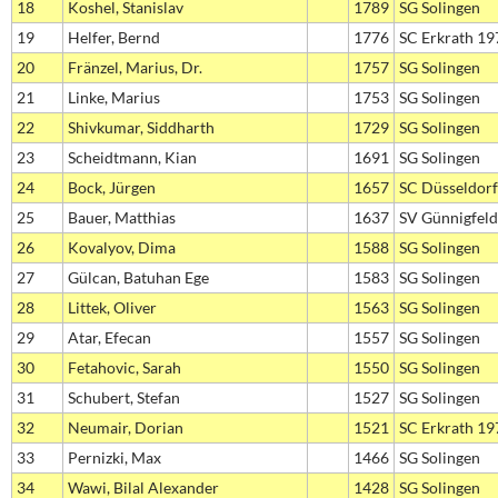
18
Koshel, Stanislav
1789
SG Solingen
19
Helfer, Bernd
1776
SC Erkrath 19
20
Fränzel, Marius, Dr.
1757
SG Solingen
21
Linke, Marius
1753
SG Solingen
22
Shivkumar, Siddharth
1729
SG Solingen
23
Scheidtmann, Kian
1691
SG Solingen
24
Bock, Jürgen
1657
SC Düsseldorf
25
Bauer, Matthias
1637
SV Günnigfel
26
Kovalyov, Dima
1588
SG Solingen
27
Gülcan, Batuhan Ege
1583
SG Solingen
28
Littek, Oliver
1563
SG Solingen
29
Atar, Efecan
1557
SG Solingen
30
Fetahovic, Sarah
1550
SG Solingen
31
Schubert, Stefan
1527
SG Solingen
32
Neumair, Dorian
1521
SC Erkrath 19
33
Pernizki, Max
1466
SG Solingen
34
Wawi, Bilal Alexander
1428
SG Solingen