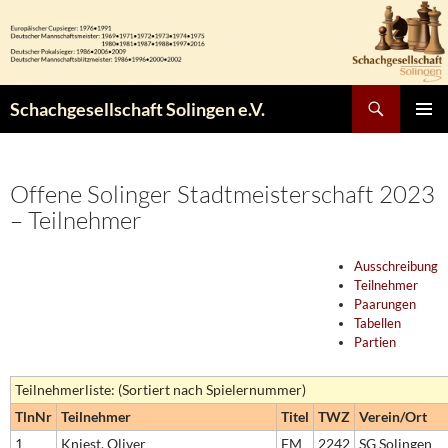
Zum
Inhalt
springen
Suchen
Schachgesellschaft Solingen e.V.
PRIMÄR
MENÜ
Offene Solinger Stadtmeisterschaft 2023
– Teilnehmer
Ausschreibung
Teilnehmer
Paarungen
Tabellen
Partien
Teilnehmerliste: (Sortiert nach Spielernummer)
TlnNr
Teilnehmer
Titel
TWZ
Verein/Ort
1
Kniest, Oliver
FM
2242
SG Solingen