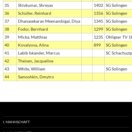
35
Shivkumar, Shreyas
1402
SG Solingen
36
Schüller, Reinhard
1356
SG Solingen
37
Dhanasekaran Meenambigai, Diya
1345
SG Solingen
38
Fodor, Bernhard
1299
SG Solingen
39
Micka, Matthias
1235
Ohligser TV 1
40
Kovalyova, Alina
899
SG Solingen
41
Labib Iskander, Marcus
SC Schachuzi
42
Theisen, Jacqueline
43
White, William
SG Solingen
44
Samoshkin, Dmytro
I. MANNSCHAFT