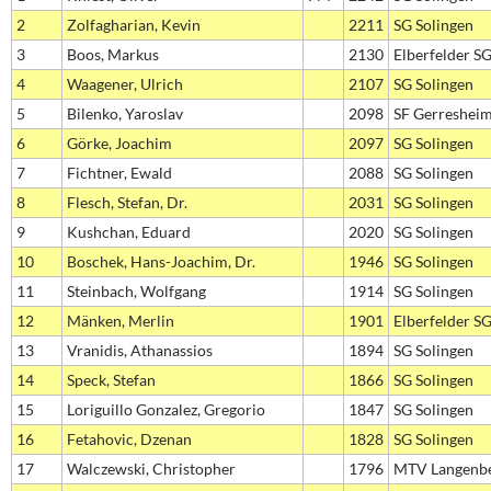
2
Zolfagharian, Kevin
2211
SG Solingen
3
Boos, Markus
2130
Elberfelder S
4
Waagener, Ulrich
2107
SG Solingen
5
Bilenko, Yaroslav
2098
SF Gerreshei
6
Görke, Joachim
2097
SG Solingen
7
Fichtner, Ewald
2088
SG Solingen
8
Flesch, Stefan, Dr.
2031
SG Solingen
9
Kushchan, Eduard
2020
SG Solingen
10
Boschek, Hans-Joachim, Dr.
1946
SG Solingen
11
Steinbach, Wolfgang
1914
SG Solingen
12
Mänken, Merlin
1901
Elberfelder S
13
Vranidis, Athanassios
1894
SG Solingen
14
Speck, Stefan
1866
SG Solingen
15
Loriguillo Gonzalez, Gregorio
1847
SG Solingen
16
Fetahovic, Dzenan
1828
SG Solingen
17
Walczewski, Christopher
1796
MTV Langenb