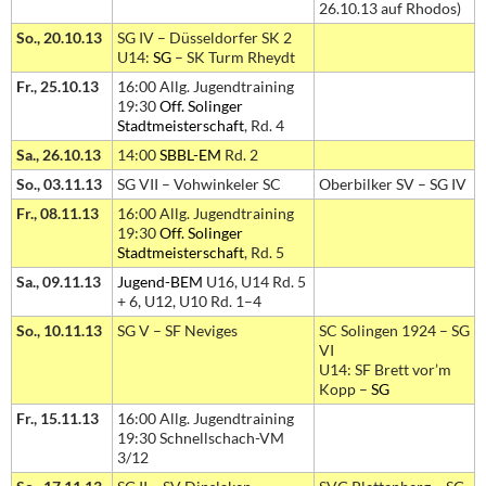
26.10.13 auf Rhodos)
So., 20.10.13
SG IV – Düsseldorfer SK 2
U14:
SG
– SK Turm Rheydt
Fr., 25.10.13
16:00 Allg. Jugendtraining
19:30
Off. Solinger
Stadtmeisterschaft
, Rd. 4
Sa., 26.10.13
14:00
SBBL-EM
Rd. 2
So., 03.11.13
SG VII – Vohwinkeler SC
Oberbilker SV – SG IV
Fr., 08.11.13
16:00 Allg. Jugendtraining
19:30
Off. Solinger
Stadtmeisterschaft
, Rd. 5
Sa., 09.11.13
Jugend-BEM
U16, U14 Rd. 5
+ 6, U12, U10 Rd. 1–4
So., 10.11.13
SG V – SF Neviges
SC Solingen 1924 – SG
VI
U14: SF Brett vor’m
Kopp –
SG
Fr., 15.11.13
16:00 Allg. Jugendtraining
19:30 Schnellschach-VM
3/12