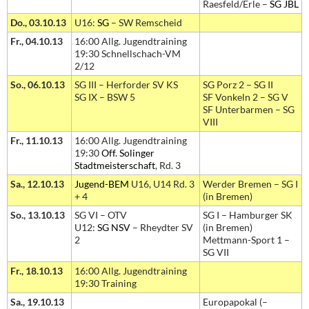
Raesfeld/Erle –
SG JBL
Do., 03.10.13
U16:
SG
– SW Remscheid
Fr., 04.10.13
16:00 Allg. Jugendtraining
19:30 Schnellschach-VM
2/12
So., 06.10.13
SG III – Herforder SV KS
SG Porz 2 – SG II
SG IX – BSW 5
SF Vonkeln 2 – SG V
SF Unterbarmen – SG
VIII
Fr., 11.10.13
16:00 Allg. Jugendtraining
19:30
Off. Solinger
Stadtmeisterschaft
, Rd. 3
Sa., 12.10.13
Jugend-BEM
U16, U14 Rd. 3
Werder Bremen – SG I
+ 4
(in Bremen)
So., 13.10.13
SG VI – OTV
SG I – Hamburger SK
U12:
SG NSV
– Rheydter SV
(in Bremen)
2
Mettmann-Sport 1 –
SG VII
Fr., 18.10.13
16:00 Allg. Jugendtraining
19:30 Training
Sa., 19.10.13
Europapokal (–