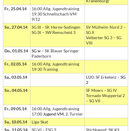
Kranenburg)
Fr., 25.04.14
16:00 Allg. Jugendtraining
19:30 Schnellschach-VM
9/12
So., 27.04.14
SG III – SK Herne-Sodingen
SV Mülheim-Nord 2 –
SG IX – SW Remscheid 3
SG II
Velberter SG 3 – SG
VIII
Do., 01.05.14
SG w
– SK Blauer Springer
Paderborn
Fr., 02.05.14
16:00 Allg. Jugendtraining
19:30 Training
Sa., 03.05.14
U20: SF Erkelenz –
SG
2
So., 04.05.14
SF Moers – SG IV
Tornado Wuppertal 2
– SG VII
Fr., 09.05.14
16:00 Allg. Jugendtraining
17:00
Jugend-VM
, 2. Turnier
Sa., 10.05.14
Liga-Skat
So., 11.05.14
SG VI – ESG 3
Stichkampf: SK KS