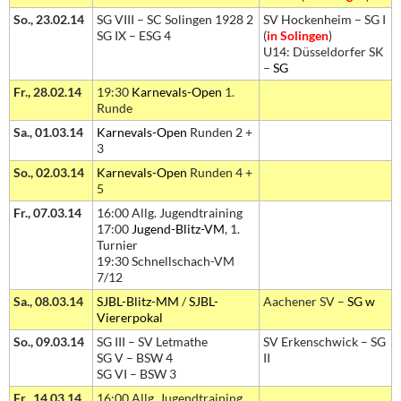
So., 23.02.14
SG VIII – SC Solingen 1928 2
SV Hockenheim – SG I
SG IX – ESG 4
(
in Solingen
)
U14: Düsseldorfer SK
–
SG
Fr., 28.02.14
19:30
Karnevals-Open
1.
Runde
Sa., 01.03.14
Karnevals-Open
Runden 2 +
3
So., 02.03.14
Karnevals-Open
Runden 4 +
5
Fr., 07.03.14
16:00 Allg. Jugendtraining
17:00
Jugend-Blitz-VM
, 1.
Turnier
19:30 Schnellschach-VM
7/12
Sa., 08.03.14
SJBL-Blitz-MM
/
SJBL-
Aachener SV –
SG w
Viererpokal
So., 09.03.14
SG III – SV Letmathe
SV Erkenschwick – SG
SG V – BSW 4
II
SG VI – BSW 3
Fr., 14.03.14
16:00 Allg. Jugendtraining