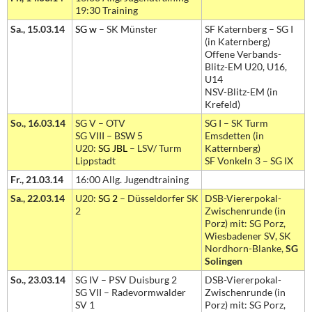
19:30 Training
Sa., 15.03.14
SG w
– SK Münster
SF Katernberg – SG I
(in Katernberg)
Offene Verbands-
Blitz-EM U20, U16,
U14
NSV-Blitz-EM (in
Krefeld)
So., 16.03.14
SG V – OTV
SG I – SK Turm
SG VIII – BSW 5
Emsdetten (in
U20:
SG JBL
– LSV/ Turm
Katternberg)
Lippstadt
SF Vonkeln 3 – SG IX
Fr., 21.03.14
16:00 Allg. Jugendtraining
Sa., 22.03.14
U20:
SG 2
– Düsseldorfer SK
DSB-Viererpokal-
2
Zwischenrunde (in
Porz) mit: SG Porz,
Wiesbadener SV, SK
Nordhorn-Blanke,
SG
Solingen
So., 23.03.14
SG IV – PSV Duisburg 2
DSB-Viererpokal-
SG VII – Radevormwalder
Zwischenrunde (in
SV 1
Porz) mit: SG Porz,