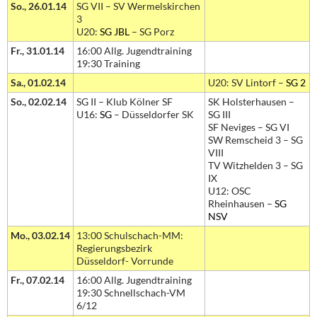
So., 26.01.14
SG VII – SV Wermelskirchen
3
U20:
SG JBL
– SG Porz
Fr., 31.01.14
16:00 Allg. Jugendtraining
19:30 Training
Sa., 01.02.14
U20: SV Lintorf –
SG 2
So., 02.02.14
SG II – Klub Kölner SF
SK Holsterhausen –
U16:
SG
– Düsseldorfer SK
SG III
SF Neviges – SG VI
SW Remscheid 3 – SG
VIII
TV Witzhelden 3 – SG
IX
U12: OSC
Rheinhausen –
SG
NSV
Mo., 03.02.14
13:00 Schulschach-MM:
Regierungsbezirk
Düsseldorf- Vorrunde
Fr., 07.02.14
16:00 Allg. Jugendtraining
19:30 Schnellschach-VM
6/12