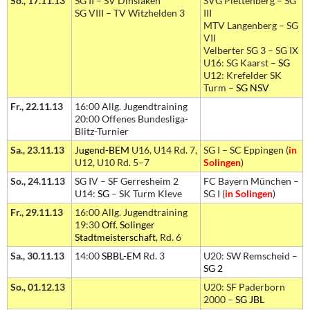
So., 17.11.13
SG II – SV Dinslaken
SVG Plettenberg – SG
SG VIII – TV Witzhelden 3
III
MTV Langenberg – SG
VII
Velberter SG 3 – SG IX
U16: SG Kaarst –
SG
U12: Krefelder SK
Turm –
SG NSV
Fr., 22.11.13
16:00 Allg. Jugendtraining
20:00 Offenes Bundesliga-
Blitz-Turnier
Sa., 23.11.13
Jugend-BEM
U16, U14 Rd. 7,
SG I – SC Eppingen (
in
U12, U10 Rd. 5–7
Solingen
)
So., 24.11.13
SG IV – SF Gerresheim 2
FC Bayern München –
U14:
SG
– SK Turm Kleve
SG I (
in Solingen
)
Fr., 29.11.13
16:00 Allg. Jugendtraining
19:30
Off. Solinger
Stadtmeisterschaft
, Rd. 6
Sa., 30.11.13
14:00
SBBL-EM
Rd. 3
U20: SW Remscheid –
SG 2
So., 01.12.13
U20: SF Paderborn
2000 –
SG JBL