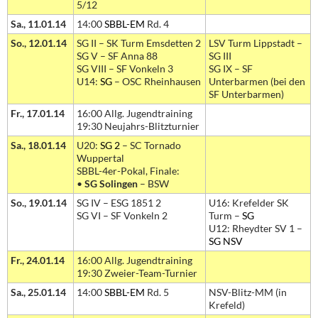
5/12
Sa., 11.01.14
14:00
SBBL-EM
Rd. 4
So., 12.01.14
SG II – SK Turm Emsdetten 2
LSV Turm Lippstadt –
SG V – SF Anna 88
SG III
SG VIII – SF Vonkeln 3
SG IX – SF
U14:
SG
– OSC Rheinhausen
Unterbarmen (bei den
SF Unterbarmen)
Fr., 17.01.14
16:00 Allg. Jugendtraining
19:30 Neujahrs-Blitzturnier
Sa., 18.01.14
U20:
SG 2
– SC Tornado
Wuppertal
SBBL-4er-Pokal, Finale:
•
SG Solingen
– BSW
So., 19.01.14
SG IV – ESG 1851 2
U16: Krefelder SK
SG VI – SF Vonkeln 2
Turm –
SG
U12: Rheydter SV 1 –
SG NSV
Fr., 24.01.14
16:00 Allg. Jugendtraining
19:30 Zweier-Team-Turnier
Sa., 25.01.14
14:00
SBBL-EM
Rd. 5
NSV-Blitz-MM (in
Krefeld)