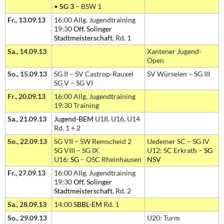
•
SG 3
– BSW 1
Fr., 13.09.13
16:00 Allg. Jugendtraining
19:30
Off. Solinger
Stadtmeisterschaft
, Rd. 1
Sa., 14.09.13
Xantener Jugend-
Open
So., 15.09.13
SG II – SV Castrop-Rauxel
SV Würselen – SG III
SG V – SG VI
Fr., 20.09.13
16:00 Allg. Jugendtraining
19:30 Training
Sa., 21.09.13
Jugend-BEM
U18, U16, U14
Rd. 1 + 2
So., 22.09.13
SG VII – SW Remscheid 2
Uedemer SC – SG IV
SG VIII – SG IX
U12: SC Erkrath –
SG
U16:
SG
– OSC Rheinhausen
NSV
Fr., 27.09.13
16:00 Allg. Jugendtraining
19:30
Off. Solinger
Stadtmeisterschaft
, Rd. 2
Sa., 28.09.13
14:00
SBBL-EM
Rd. 1
So., 29.09.13
U20: Turm