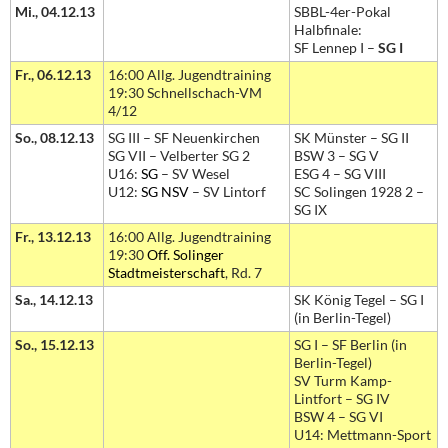
Mi., 04.12.13
SBBL-4er-Pokal
Halbfinale:
SF Lennep I –
SG I
Fr., 06.12.13
16:00 Allg. Jugendtraining
19:30 Schnellschach-VM
4/12
So., 08.12.13
SG III – SF Neuenkirchen
SK Münster – SG II
SG VII – Velberter SG 2
BSW 3 – SG V
U16:
SG
– SV Wesel
ESG 4 – SG VIII
U12:
SG NSV
– SV Lintorf
SC Solingen 1928 2 –
SG IX
Fr., 13.12.13
16:00 Allg. Jugendtraining
19:30
Off. Solinger
Stadtmeisterschaft
, Rd. 7
Sa., 14.12.13
SK König Tegel – SG I
(in Berlin-Tegel)
So., 15.12.13
SG I – SF Berlin (in
Berlin-Tegel)
SV Turm Kamp-
Lintfort – SG IV
BSW 4 – SG VI
U14: Mettmann-Sport