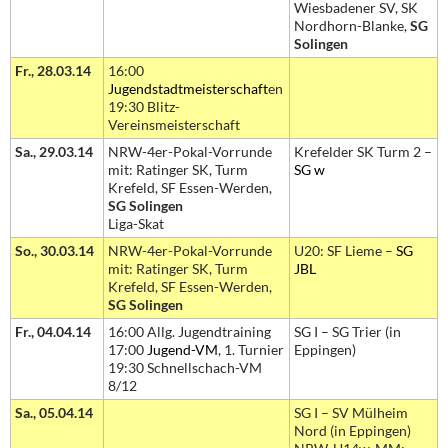
Wiesbadener SV, SK
Nordhorn-Blanke,
SG
Solingen
Fr., 28.03.14
16:00
Jugendstadtmeisterschaft
en
19:30 Blitz-
Vereinsmeisterschaft
Sa., 29.03.14
NRW-4er-Pokal-Vorrunde
Krefelder SK Turm 2 –
mit: Ratinger SK, Turm
SG w
Krefeld, SF Essen-Werden,
SG Solingen
Liga-Skat
So., 30.03.14
NRW-4er-Pokal-Vorrunde
U20: SF Lieme –
SG
mit: Ratinger SK, Turm
JBL
Krefeld, SF Essen-Werden,
SG Solingen
Fr., 04.04.14
16:00 Allg. Jugendtraining
SG I – SG Trier (in
17:00
Jugend-VM
, 1. Turnier
Eppingen)
19:30 Schnellschach-VM
8/12
Sa., 05.04.14
SG I – SV Mülheim
Nord (in Eppingen)