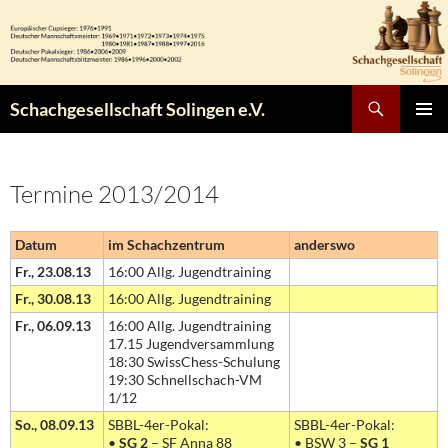
Zum
Inhalt
springen
Suchen
Schachgesellschaft Solingen e.V.
PRIMÄR
MENÜ
Termine 2013/2014
Datum
im Schachzentrum
anderswo
Fr., 23.08.13
16:00 Allg. Jugendtraining
Fr., 30.08.13
16:00 Allg. Jugendtraining
Fr., 06.09.13
16:00 Allg. Jugendtraining
17.15 Jugendversammlung
18:30 SwissChess-Schulung
19:30 Schnellschach-VM
1/12
So., 08.09.13
SBBL-4er-Pokal:
SBBL-4er-Pokal:
•
SG 2
– SF Anna 88
• BSW 3 –
SG 1