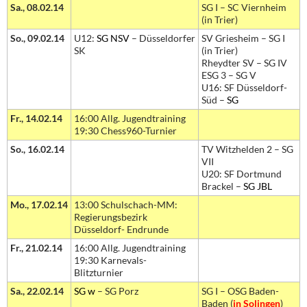
Sa., 08.02.14
SG I – SC Viernheim
(in Trier)
So., 09.02.14
U12:
SG NSV
– Düsseldorfer
SV Griesheim – SG I
SK
(in Trier)
Rheydter SV – SG IV
ESG 3 – SG V
U16: SF Düsseldorf-
Süd –
SG
Fr., 14.02.14
16:00 Allg. Jugendtraining
19:30 Chess960-Turnier
So., 16.02.14
TV Witzhelden 2 – SG
VII
U20: SF Dortmund
Brackel –
SG JBL
Mo., 17.02.14
13:00 Schulschach-MM:
Regierungsbezirk
Düsseldorf- Endrunde
Fr., 21.02.14
16:00 Allg. Jugendtraining
19:30 Karnevals-
Blitzturnier
Sa., 22.02.14
SG w
– SG Porz
SG I – OSG Baden-
Baden (
in Solingen
)