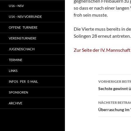
gegnerischen Freibauern zu 
U16 – NSV
so dass er nach einer langen
froh sein musste.
U14 – NSV VORRUNDE
OFFENE TURNIERE
Die Vierte muss bereits in
Solingen 28 erneut antreten.
VEREINSTURNIERE
JUGENDSCHACH
Zur Seite der IV. Mannschaft
TERMINE
LINKS
Beitragsn
VORHERIGER BEIT
INFOS PER E-MAIL
Sechste gewinnt 
SPONSOREN
NÄCHSTER BEITRA
ARCHIVE
Überraschung im 