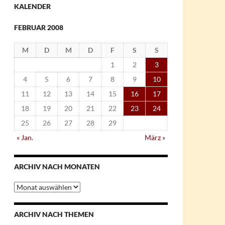
KALENDER
FEBRUAR 2008
M
D
M
D
F
S
S
1
2
3
4
5
6
7
8
9
10
11
12
13
14
15
16
17
18
19
20
21
22
23
24
25
26
27
28
29
« Jan.
März »
ARCHIV NACH MONATEN
Archiv
nach
Monaten
ARCHIV NACH THEMEN