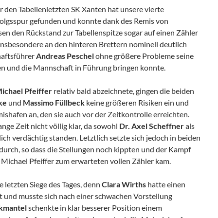
r den Tabellenletzten SK Xanten hat unsere vierte
folgsspur gefunden und konnte dank des Remis von
en den Rückstand zur Tabellenspitze sogar auf einen Zähler
insbesondere an den hinteren Brettern nominell deutlich
haftsführer
Andreas Peschel
ohne größere Probleme seine
n und die Mannschaft in Führung bringen konnte.
ichael Pfeiffer
relativ bald abzeichnete, gingen die beiden
ke
und
Massimo Füllbeck
keine größeren Risiken ein und
ishafen an, den sie auch vor der Zeitkontrolle erreichten.
ge Zeit nicht völlig klar, da sowohl
Dr. Axel
Scheffner
als
ich verdächtig standen. Letztlich setzte sich jedoch in beiden
durch, so dass die Stellungen noch kippten und der Kampf
 Michael Pfeiffer zum erwarteten vollen Zähler kam.
e letzten Siege des Tages, denn
Clara Wirths
hatte einen
 und musste sich nach einer schwachen Vorstellung
kmantel
schenkte in klar besserer Position einem