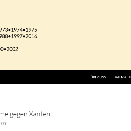
ÜBER UNS
DATENSCH
eme gegen Xanten
IEST