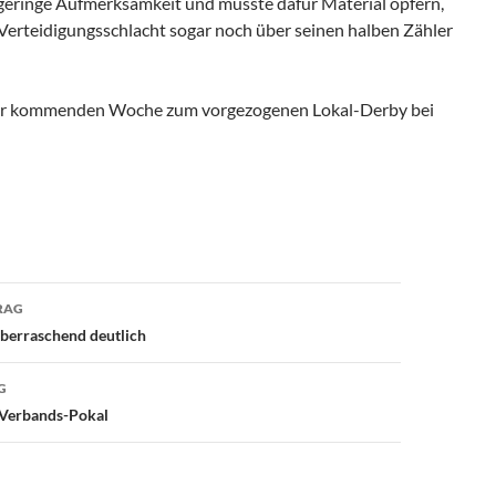
geringe Aufmerksamkeit und musste dafür Material opfern,
 Verteidigungsschlacht sogar noch über seinen halben Zähler
 der kommenden Woche zum vorgezogenen Lokal-Derby bei
avigation
RAG
überraschend deutlich
G
Verbands-Pokal