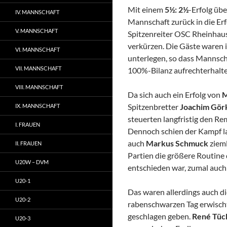
Mit einem
5½: 2½
-Erfolg übe
IV. MANNSCHAFT
Mannschaft zurück in die Er
V. MANNSCHAFT
Spitzenreiter OSC Rheinhaus
verkürzen. Die Gäste waren 
VI. MANNSCHAFT
unterlegen, so dass Mannsc
VII. MANNSCHAFT
100%-Bilanz aufrechterhalte
VIII. MANNSCHAFT
Da sich auch ein Erfolg von
M
Spitzenbretter
Joachim Gör
IX. MANNSCHAFT
steuerten langfristig den Rem
I. FRAUEN
Dennoch schien der Kampf lan
auch
Markus Schmuck
zieml
II. FRAUEN
Partien die größere Routine 
U20W – DVM
entschieden war, zumal auch
U20-1
Das waren allerdings auch di
U20-2
rabenschwarzen Tag erwischt
geschlagen geben.
René Tüc
U20-3