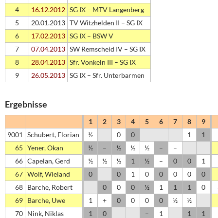
4
16.12.2012
SG IX – MTV Langenberg
5
20.01.2013
TV Witzhelden II – SG IX
6
17.02.2013
SG IX – BSW V
7
07.04.2013
SW Remscheid IV – SG IX
8
28.04.2013
Sfr. Vonkeln III – SG IX
9
26.05.2013
SG IX – Sfr. Unterbarmen
Ergebnisse
1
2
3
4
5
6
7
8
9
9001
Schubert, Florian
½
0
0
1
1
65
Yener, Okan
½
–
½
½
½
–
–
66
Capelan, Gerd
½
½
½
1
½
–
0
0
1
67
Wolf, Wieland
0
0
1
0
0
0
0
0
68
Barche, Robert
0
0
0
½
1
1
1
0
69
Barche, Uwe
1
+
0
0
0
0
½
½
70
Nink, Niklas
1
0
–
1
1
1