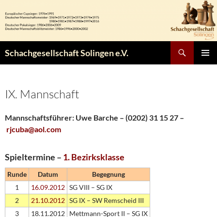
Zum
Inhalt
springen
Suchen
Schachgesellschaft Solingen e.V.
PRIMÄR
MENÜ
IX. Mannschaft
Mannschaftsführer: Uwe Barche – (0202) 31 15 27 –
rjcuba@aol.com
Spieltermine –
1. Bezirksklasse
Runde
Datum
Begegnung
1
16.09.2012
SG VIII – SG IX
2
21.10.2012
SG IX – SW Remscheid III
3
18.11.2012
Mettmann-Sport II – SG IX