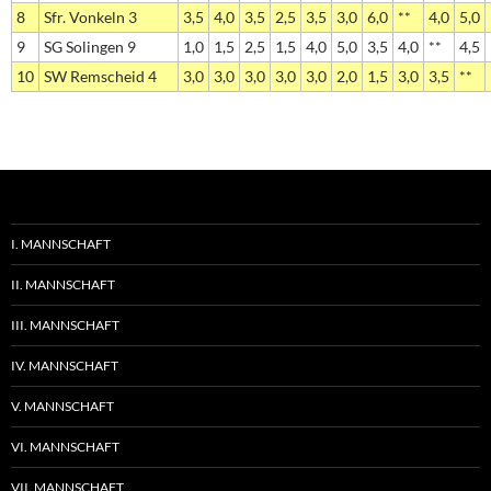
8
Sfr. Vonkeln 3
3,5
4,0
3,5
2,5
3,5
3,0
6,0
**
4,0
5,0
9
SG Solingen 9
1,0
1,5
2,5
1,5
4,0
5,0
3,5
4,0
**
4,5
10
SW Remscheid 4
3,0
3,0
3,0
3,0
3,0
2,0
1,5
3,0
3,5
**
I. MANNSCHAFT
II. MANNSCHAFT
III. MANNSCHAFT
IV. MANNSCHAFT
V. MANNSCHAFT
VI. MANNSCHAFT
VII. MANNSCHAFT