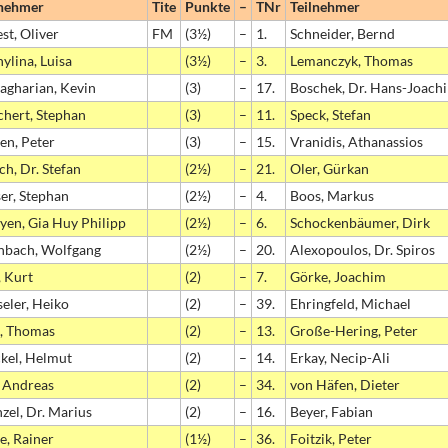
lnehmer
Tite
Punkte
–
TNr
Teilnehmer
st, Oliver
FM
(3½)
–
1.
Schneider, Bernd
ylina, Luisa
(3½)
–
3.
Lemanczyk, Thomas
agharian, Kevin
(3)
–
17.
Boschek, Dr. Hans-Joach
chert, Stephan
(3)
–
11.
Speck, Stefan
en, Peter
(3)
–
15.
Vranidis, Athanassios
ch, Dr. Stefan
(2½)
–
21.
Oler, Gürkan
er, Stephan
(2½)
–
4.
Boos, Markus
yen, Gia Huy Philipp
(2½)
–
6.
Schockenbäumer, Dirk
inbach, Wolfgang
(2½)
–
20.
Alexopoulos, Dr. Spiros
, Kurt
(2)
–
7.
Görke, Joachim
eler, Heiko
(2)
–
39.
Ehringfeld, Michael
k, Thomas
(2)
–
13.
Große-Hering, Peter
kel, Helmut
(2)
–
14.
Erkay, Necip-Ali
, Andreas
(2)
–
34.
von Häfen, Dieter
zel, Dr. Marius
(2)
–
16.
Beyer, Fabian
e, Rainer
(1½)
–
36.
Foitzik, Peter