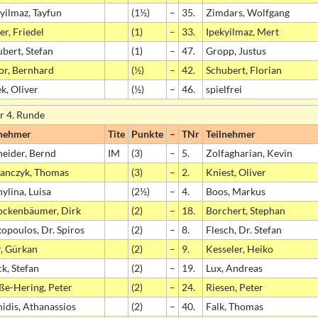
yilmaz, Tayfun
(1½)
–
35.
Zimdars, Wolfgang
er, Friedel
(1)
–
33.
Ipekyilmaz, Mert
bert, Stefan
(1)
–
47.
Gropp, Justus
or, Bernhard
(½)
–
42.
Schubert, Florian
ek, Oliver
(½)
–
46.
spielfrei
r 4. Runde
lnehmer
Tite
Punkte
–
TNr
Teilnehmer
neider, Bernd
IM
(3)
–
5.
Zolfagharian, Kevin
anczyk, Thomas
(3)
–
2.
Kniest, Oliver
ylina, Luisa
(2½)
–
4.
Boos, Markus
ockenbäumer, Dirk
(2)
–
18.
Borchert, Stephan
opoulos, Dr. Spiros
(2)
–
8.
Flesch, Dr. Stefan
r, Gürkan
(2)
–
9.
Kesseler, Heiko
k, Stefan
(2)
–
19.
Lux, Andreas
ße-Hering, Peter
(2)
–
24.
Riesen, Peter
idis, Athanassios
(2)
–
40.
Falk, Thomas