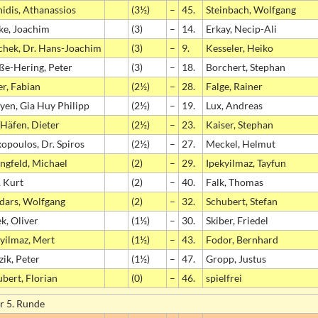
idis, Athanassios
(3½)
–
45.
Steinbach, Wolfgang
ke, Joachim
(3)
–
14.
Erkay, Necip-Ali
chek, Dr. Hans-Joachim
(3)
–
9.
Kesseler, Heiko
ße-Hering, Peter
(3)
–
18.
Borchert, Stephan
r, Fabian
(2½)
–
28.
Falge, Rainer
yen, Gia Huy Philipp
(2½)
–
19.
Lux, Andreas
Häfen, Dieter
(2½)
–
23.
Kaiser, Stephan
opoulos, Dr. Spiros
(2½)
–
27.
Meckel, Helmut
ngfeld, Michael
(2)
–
29.
Ipekyilmaz, Tayfun
, Kurt
(2)
–
40.
Falk, Thomas
dars, Wolfgang
(2)
–
32.
Schubert, Stefan
ek, Oliver
(1½)
–
30.
Skiber, Friedel
yilmaz, Mert
(1½)
–
43.
Fodor, Bernhard
zik, Peter
(1½)
–
47.
Gropp, Justus
bert, Florian
(0)
–
46.
spielfrei
r 5. Runde