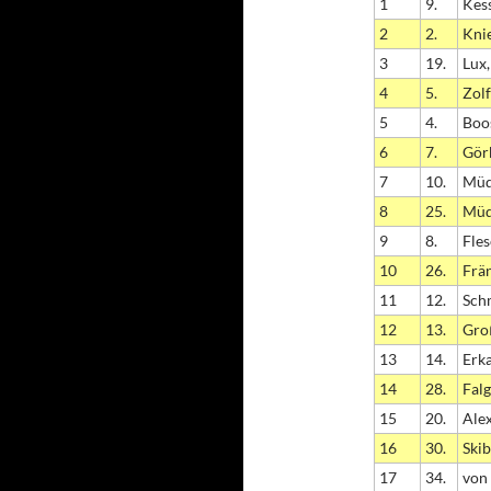
1
9.
Kess
2
2.
Knie
3
19.
Lux
4
5.
Zolf
5
4.
Boo
6
7.
Gör
7
10.
Müd
8
25.
Müd
9
8.
Fles
10
26.
Frän
11
12.
Sch
12
13.
Gro
13
14.
Erka
14
28.
Falg
15
20.
Alex
16
30.
Skib
17
34.
von 