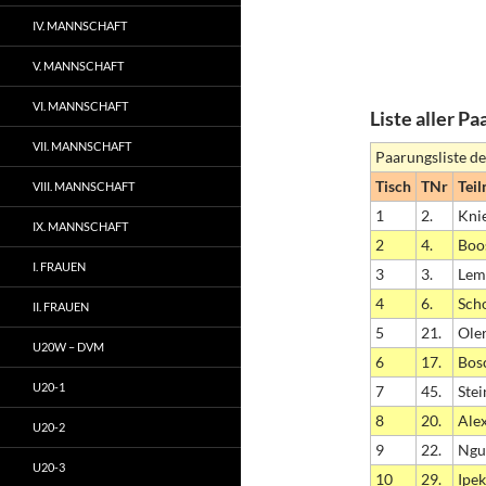
IV. MANNSCHAFT
V. MANNSCHAFT
VI. MANNSCHAFT
Liste aller P
VII. MANNSCHAFT
Paarungsliste de
Tisch
TNr
Tei
VIII. MANNSCHAFT
1
2.
Knie
IX. MANNSCHAFT
2
4.
Boo
I. FRAUEN
3
3.
Lem
4
6.
Sch
II. FRAUEN
5
21.
Ole
U20W – DVM
6
17.
Bos
U20-1
7
45.
Ste
8
20.
Alex
U20-2
9
22.
Ngu
U20-3
10
29.
Ipek