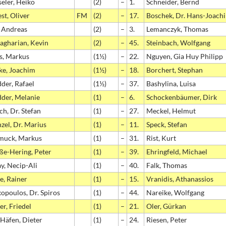
eler, Heiko
(2)
–
1.
Schneider, Bernd
st, Oliver
FM
(2)
–
17.
Boschek, Dr. Hans-Joach
, Andreas
(2)
–
3.
Lemanczyk, Thomas
agharian, Kevin
(2)
–
45.
Steinbach, Wolfgang
s, Markus
(1½)
–
22.
Nguyen, Gia Huy Philipp
ke, Joachim
(1½)
–
18.
Borchert, Stephan
der, Rafael
(1½)
–
37.
Bashylina, Luisa
der, Melanie
(1)
–
6.
Schockenbäumer, Dirk
ch, Dr. Stefan
(1)
–
27.
Meckel, Helmut
zel, Dr. Marius
(1)
–
11.
Speck, Stefan
muck, Markus
(1)
–
31.
Rist, Kurt
ße-Hering, Peter
(1)
–
39.
Ehringfeld, Michael
y, Necip-Ali
(1)
–
40.
Falk, Thomas
e, Rainer
(1)
–
15.
Vranidis, Athanassios
opoulos, Dr. Spiros
(1)
–
44.
Nareike, Wolfgang
er, Friedel
(1)
–
21.
Oler, Gürkan
Häfen, Dieter
(1)
–
24.
Riesen, Peter