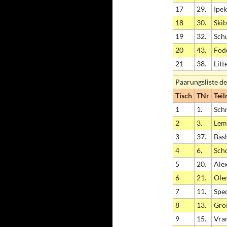
17
29.
Ipek
18
30.
Skib
19
32.
Schu
20
43.
Fod
21
38.
Litt
Paarungsliste de
Tisch
TNr
Tei
1
1.
Sch
2
3.
Lem
3
37.
Bash
4
6.
Sch
5
20.
Alex
6
21.
Ole
7
11.
Spec
8
13.
Gro
9
15.
Vran