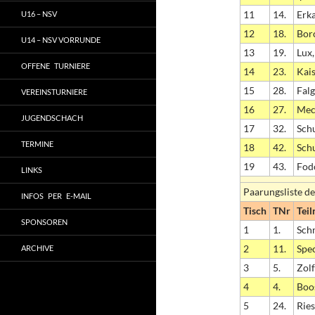
11
14.
Erka
U16 – NSV
12
18.
Bor
U14 – NSV VORRUNDE
13
19.
Lux
OFFENE TURNIERE
14
23.
Kais
15
28.
Falg
VEREINSTURNIERE
16
27.
Mec
JUGENDSCHACH
17
32.
Schu
TERMINE
18
42.
Schu
19
43.
Fod
LINKS
Paarungsliste de
INFOS PER E-MAIL
Tisch
TNr
Tei
SPONSOREN
1
1.
Sch
2
11.
Spec
ARCHIVE
3
5.
Zolf
4
4.
Boo
5
24.
Ries