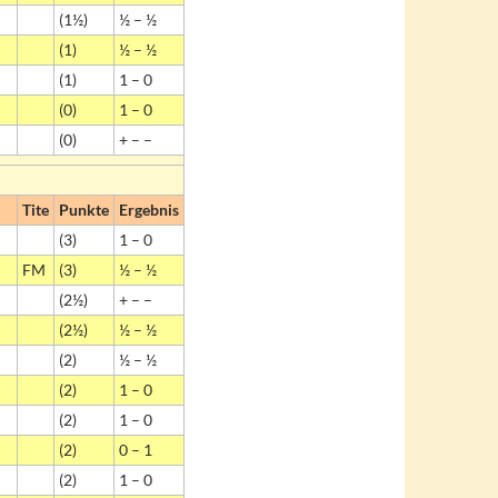
(1½)
½ – ½
(1)
½ – ½
(1)
1 – 0
(0)
1 – 0
(0)
+ – –
Tite
Punkte
Ergebnis
(3)
1 – 0
FM
(3)
½ – ½
(2½)
+ – –
(2½)
½ – ½
(2)
½ – ½
(2)
1 – 0
(2)
1 – 0
(2)
0 – 1
(2)
1 – 0