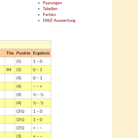
Paarungen
Tabellen
Partien
DWZ-Auswertung
Tite
Punkte
Ergebnis
(5)
1 – 0
IM
(5)
0 – 1
(4)
0 – 1
(4)
– – +
(4)
½ – ½
(4)
½ – ½
(3½)
1 – 0
(3½)
1 – 0
(3½)
+ – –
(3)
+ – –