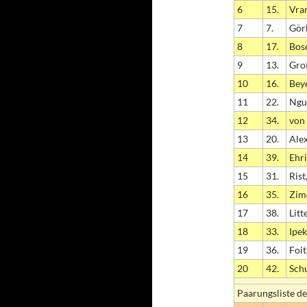
6
15.
Vran
7
7.
Gör
8
17.
Bos
9
13.
Gro
10
16.
Beye
11
22.
Ngu
12
34.
von 
13
20.
Alex
14
39.
Ehri
15
31.
Rist
16
35.
Zim
17
38.
Litt
18
33.
Ipek
19
36.
Foit
20
42.
Schu
Paarungsliste de