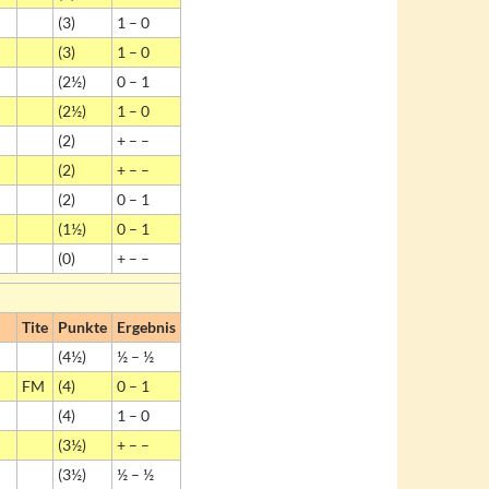
(3)
1 – 0
(3)
1 – 0
(2½)
0 – 1
(2½)
1 – 0
(2)
+ – –
(2)
+ – –
(2)
0 – 1
(1½)
0 – 1
(0)
+ – –
Tite
Punkte
Ergebnis
(4½)
½ – ½
FM
(4)
0 – 1
(4)
1 – 0
(3½)
+ – –
(3½)
½ – ½