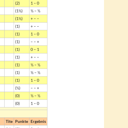
(2)
1 – 0
(1½)
½ – ½
(1½)
+ – –
(1)
+ – –
(1)
1 – 0
(1)
– – +
(1)
0 – 1
(1)
+ – –
(1)
½ – ½
(1)
½ – ½
(1)
1 – 0
(½)
– – +
(0)
½ – ½
(0)
1 – 0
Tite
Punkte
Ergebnis