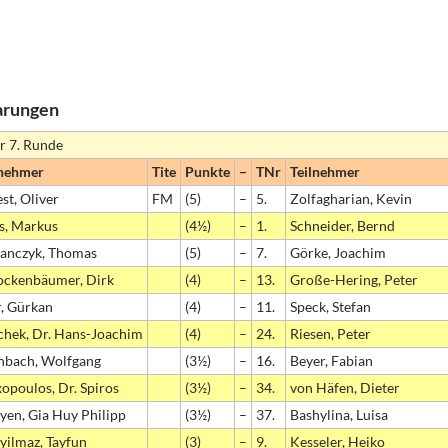
aarungen
r 7. Runde
lnehmer
Tite
Punkte
–
TNr
Teilnehmer
st, Oliver
FM
(5)
–
5.
Zolfagharian, Kevin
s, Markus
(4½)
–
1.
Schneider, Bernd
anczyk, Thomas
(5)
–
7.
Görke, Joachim
ockenbäumer, Dirk
(4)
–
13.
Große-Hering, Peter
r, Gürkan
(4)
–
11.
Speck, Stefan
chek, Dr. Hans-Joachim
(4)
–
24.
Riesen, Peter
inbach, Wolfgang
(3½)
–
16.
Beyer, Fabian
opoulos, Dr. Spiros
(3½)
–
34.
von Häfen, Dieter
yen, Gia Huy Philipp
(3½)
–
37.
Bashylina, Luisa
yilmaz, Tayfun
(3)
–
9.
Kesseler, Heiko