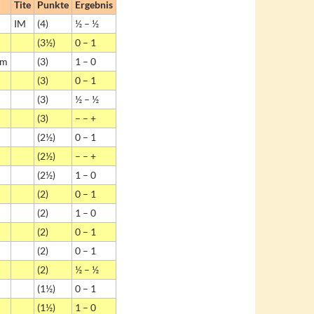
Tite
Punkte
Ergebnis
IM
(4)
½ – ½
(3½)
0 – 1
im
(3)
1 – 0
(3)
0 – 1
(3)
½ – ½
(3)
– – +
(2½)
0 – 1
(2½)
– – +
(2½)
1 – 0
(2)
0 – 1
(2)
1 – 0
(2)
0 – 1
(2)
0 – 1
(2)
½ – ½
(1½)
0 – 1
(1½)
1 – 0