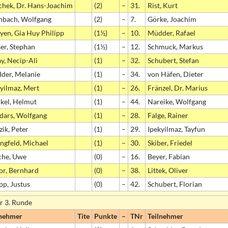
chek, Dr. Hans-Joachim
(2)
–
31.
Rist, Kurt
inbach, Wolfgang
(2)
–
7.
Görke, Joachim
yen, Gia Huy Philipp
(1½)
–
10.
Müdder, Rafael
er, Stephan
(1½)
–
12.
Schmuck, Markus
y, Necip-Ali
(1)
–
32.
Schubert, Stefan
der, Melanie
(1)
–
34.
von Häfen, Dieter
yilmaz, Mert
(1)
–
26.
Fränzel, Dr. Marius
kel, Helmut
(1)
–
44.
Nareike, Wolfgang
dars, Wolfgang
(1)
–
28.
Falge, Rainer
zik, Peter
(1)
–
29.
Ipekyilmaz, Tayfun
ngfeld, Michael
(1)
–
30.
Skiber, Friedel
che, Uwe
(0)
–
16.
Beyer, Fabian
or, Bernhard
(0)
–
38.
Littek, Oliver
pp, Justus
(0)
–
42.
Schubert, Florian
r 3. Runde
lnehmer
Tite
Punkte
–
TNr
Teilnehmer