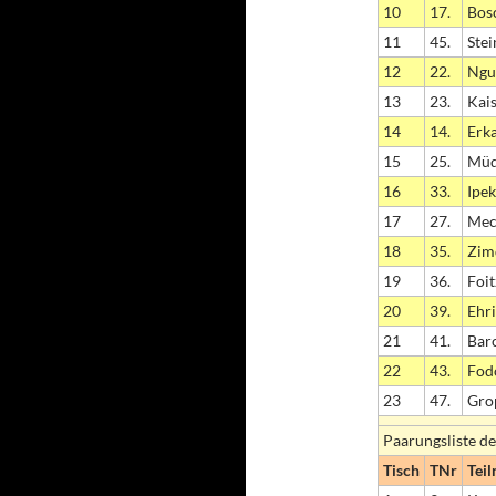
10
17.
Bos
11
45.
Ste
12
22.
Ngu
13
23.
Kais
14
14.
Erka
15
25.
Müd
16
33.
Ipek
17
27.
Mec
18
35.
Zim
19
36.
Foit
20
39.
Ehri
21
41.
Bar
22
43.
Fod
23
47.
Gro
Paarungsliste de
Tisch
TNr
Tei