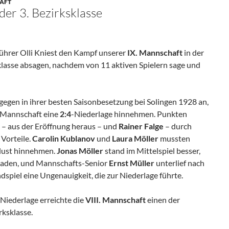
AFT
der 3. Bezirksklasse
ührer Olli Kniest den Kampf unserer
IX. Mannschaft
in der
klasse absagen, nachdem von 11 aktiven Spielern sage und
gegen in ihrer besten Saisonbesetzung bei Solingen 1928 an,
. Mannschaft eine
2:4
-Niederlage hinnehmen. Punkten
v
– aus der Eröffnung heraus – und
Rainer Falge
– durch
Vorteile.
Carolin Kublanov
und
Laura Möller
mussten
lust hinnehmen.
Jonas Möller
stand im Mittelspiel besser,
 Faden, und Mannschafts-Senior
Ernst Müller
unterlief nach
spiel eine Ungenauigkeit, die zur Niederlage führte.
Niederlage erreichte die
VIII. Mannschaft
einen der
rksklasse.