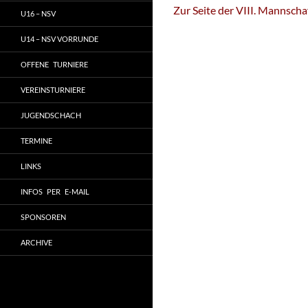
Zur Seite der VIII. Mannscha
U16 – NSV
U14 – NSV VORRUNDE
OFFENE TURNIERE
VEREINSTURNIERE
JUGENDSCHACH
TERMINE
LINKS
INFOS PER E-MAIL
SPONSOREN
ARCHIVE