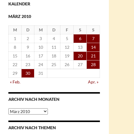
KALENDER
MÄRZ 2010
M
D
M
D
F
S
S
1
2
3
4
5
6
7
8
9
10
11
12
13
14
15
16
17
18
19
20
21
22
23
24
25
26
27
28
29
30
31
« Feb.
Apr. »
ARCHIV NACH MONATEN
Archiv
nach
Monaten
ARCHIV NACH THEMEN