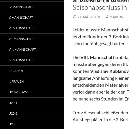
VIII. MANNSCHAFT
,
IX. MANNSCH
Saisonabschluss in 
IV. MANNSCHAFT
21. MÄRZ 2010
MARIUS
V. MANNSCHAFT
VI. MANNSCHAFT
Leider musste Mannschaftsf
letzten Runde der 3. Bezirks
VII. MANNSCHAFT
schreibe 9 abgesagt hatten.
VIII. MANNSCHAFT
Die
VIII. Mannschaft
trat da
IX. MANNSCHAFT
musste aber gegen deren III
konnten
Vladislav Kublano
I. FRAUEN
langsame Anhäufung kleiner 
II. FRAUEN
entscheidenden Materialver
verlor dann aber leider den
U20W – DVM
beinahe sechs Stunden im End
U20-1
Trotz dieser abschließenden 
U20-2
Aufstiegsplätze in die 2. Bezi
U20-3