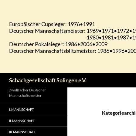
Zum
Inhalt
springen
Suchen
Schachgesellschaft Solingen e.V.
Zwölffacher Deutscher
Mannschaftsmeister
I. MANNSCHAFT
Kategoriearchi
II. MANNSCHAFT
III. MANNSCHAFT