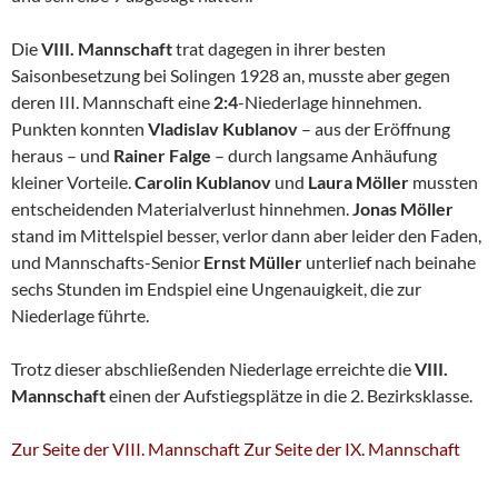
Die
VIII. Mannschaft
trat dagegen in ihrer besten
Saisonbesetzung bei Solingen 1928 an, musste aber gegen
deren III. Mannschaft eine
2:4
-Niederlage hinnehmen.
Punkten konnten
Vladislav Kublanov
– aus der Eröffnung
heraus – und
Rainer Falge
– durch langsame Anhäufung
kleiner Vorteile.
Carolin Kublanov
und
Laura Möller
mussten
entscheidenden Materialverlust hinnehmen.
Jonas Möller
stand im Mittelspiel besser, verlor dann aber leider den Faden,
und Mannschafts-Senior
Ernst Müller
unterlief nach beinahe
sechs Stunden im Endspiel eine Ungenauigkeit, die zur
Niederlage führte.
Trotz dieser abschließenden Niederlage erreichte die
VIII.
Mannschaft
einen der Aufstiegsplätze in die 2. Bezirksklasse.
Zur Seite der VIII. Mannschaft
Zur Seite der IX. Mannschaft