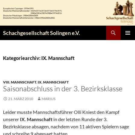
Zum
Inhalt
springen
Suchen
Schachgesellschaft Solingen e.V.
PRIMÄR
MENÜ
Kategoriearchiv: IX. Mannschaft
VIII. MANNSCHAFT
,
IX. MANNSCHAFT
Saisonabschluss in der 3. Bezirksklasse
21. MÄRZ 2010
MARIUS
Leider musste Mannschaftsführer Olli Kniest den Kampf
unserer
IX. Mannschaft
in der letzten Runde der 3.
Bezirksklasse absagen, nachdem von 11 aktiven Spielern sage
und schreibe 9 abgesagt hatten.