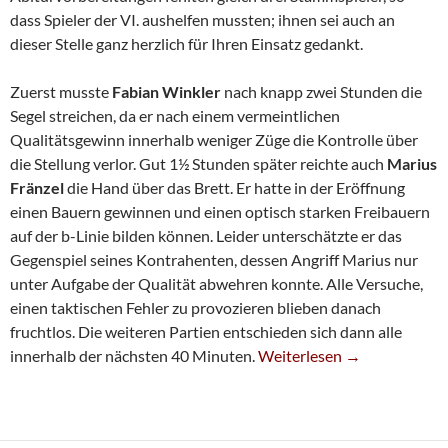
dass Spieler der VI. aushelfen mussten; ihnen sei auch an
dieser Stelle ganz herzlich für Ihren Einsatz gedankt.
Zuerst musste
Fabian Winkler
nach knapp zwei Stunden die
Segel streichen, da er nach einem vermeintlichen
Qualitätsgewinn innerhalb weniger Züge die Kontrolle über
die Stellung verlor. Gut 1½ Stunden später reichte auch
Marius
Fränzel
die Hand über das Brett. Er hatte in der Eröffnung
einen Bauern gewinnen und einen optisch starken Freibauern
auf der b-Linie bilden können. Leider unterschätzte er das
Gegenspiel seines Kontrahenten, dessen Angriff Marius nur
unter Aufgabe der Qualität abwehren konnte. Alle Versuche,
einen taktischen Fehler zu provozieren blieben danach
fruchtlos. Die weiteren Partien entschieden sich dann alle
Fünfte Kassiert Erneut Her
innerhalb der nächsten 40 Minuten.
Weiterlesen
→