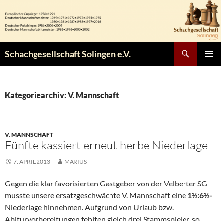
Zum
Inhalt
springen
Suchen
Schachgesellschaft Solingen e.V.
PRIMÄR
MENÜ
Kategoriearchiv: V. Mannschaft
V. MANNSCHAFT
Fünfte kassiert erneut herbe Niederlage
7. APRIL 2013
MARIUS
Gegen die klar favorisierten Gastgeber von der Velberter SG
musste unsere ersatzgeschwächte V. Mannschaft eine
1½:6½-
Niederlage hinnehmen. Aufgrund von Urlaub bzw.
Abiturvorbereitungen fehlten gleich drei Stammspieler, so