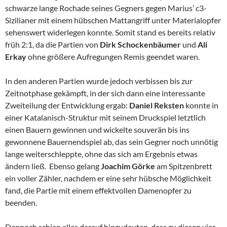
schwarze lange Rochade seines Gegners gegen Marius’ c3-
Sizilianer mit einem hübschen Mattangriff unter Materialopfer
sehenswert widerlegen konnte. Somit stand es bereits relativ
früh 2:1, da die Partien von
Dirk Schockenbäumer
und
Ali
Erkay
ohne größere Aufregungen Remis geendet waren.
In den anderen Partien wurde jedoch verbissen bis zur
Zeitnotphase gekämpft, in der sich dann eine interessante
Zweiteilung der Entwicklung ergab:
Daniel
Reksten
konnte in
einer Katalanisch-Struktur mit seinem Druckspiel letztlich
einen Bauern gewinnen und wickelte souverän bis ins
gewonnene Bauernendspiel ab, das sein Gegner noch unnötig
lange weiterschleppte, ohne das sich am Ergebnis etwas
ändern ließ. Ebenso gelang
Joachim Görke
am Spitzenbrett
ein voller Zähler, nachdem er eine sehr hübsche Möglichkeit
fand, die Partie mit einem effektvollen Damenopfer zu
beenden.
Dennoch schien alles darauf hinzudeuten, dass zu diesen vier