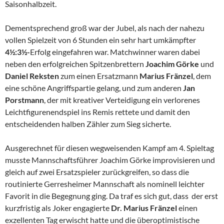
Saisonhalbzeit.
Dementsprechend groß war der Jubel, als nach der nahezu
vollen Spielzeit von 6 Stunden ein sehr hart umkämpfter
4½:3½-
Erfolg eingefahren war. Matchwinner waren dabei
neben den erfolgreichen Spitzenbrettern
Joachim Görke
und
Daniel Reksten
zum einen Ersatzmann
Marius Fränzel
, dem
eine schöne Angriffspartie gelang, und zum anderen
Jan
Porstmann
, der mit kreativer Verteidigung ein verlorenes
Leichtfigurenendspiel ins Remis rettete und damit den
entscheidenden halben Zähler zum Sieg sicherte.
Ausgerechnet für diesen wegweisenden Kampf am 4. Spieltag
musste Mannschaftsführer Joachim Görke improvisieren und
gleich auf zwei Ersatzspieler zurückgreifen, so dass die
routinierte Gerresheimer Mannschaft als nominell leichter
Favorit in die Begegnung ging. Da traf es sich gut, dass der erst
kurzfristig als Joker engagierte
Dr. Marius Fränzel
einen
exzellenten Tag erwischt hatte und die überoptimistische