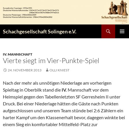
Zum
Inhalt
springen
Suchen
Schachgesellschaft Solingen e.V.
PRIMÄR
MENÜ
IV. MANNSCHAFT
Vierte siegt im Vier-Punkte-Spiel
24. NOVEMBER 2013
OLLI KNIEST
Nach der mehr als unnötigen Niederlage am vorherigen
Spieltag in Oberbilk stand die
IV.
Mannschaft vor dem
Heimspiel gegen den Tabellenletzten SF Gerresheim II unter
Druck. Bei einer Niederlage hätten die Gäste nach Punkten
aufgeschlossen und unserem Team stünde bei 2:6 Zählern ein
harter Kampf um den Klassenerhalt bevor, dagegen winkte bei
einem Sieg ein komfortabler Mittelfeld-Platz zur