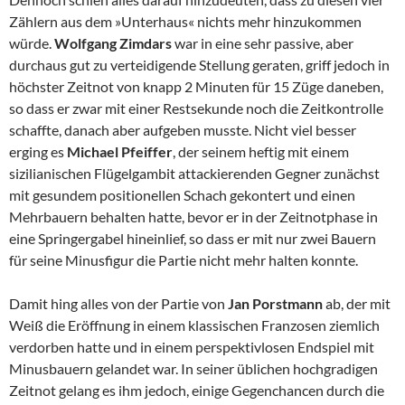
Zählern aus dem »Unterhaus« nichts mehr hinzukommen
würde.
Wolfgang Zimdars
war in eine sehr passive, aber
durchaus gut zu verteidigende Stellung geraten, griff jedoch in
höchster Zeitnot von knapp 2 Minuten für 15 Züge daneben,
so dass er zwar mit einer Restsekunde noch die Zeitkontrolle
schaffte, danach aber aufgeben musste. Nicht viel besser
erging es
Michael Pfeiffer
, der seinem heftig mit einem
sizilianischen Flügelgambit attackierenden Gegner zunächst
mit gesundem positionellen Schach gekontert und einen
Mehrbauern behalten hatte, bevor er in der Zeitnotphase in
eine Springergabel hineinlief, so dass er mit nur zwei Bauern
für seine Minusfigur die Partie nicht mehr halten konnte.
Damit hing alles von der Partie von
Jan Porstmann
ab, der mit
Weiß die Eröffnung in einem klassischen Franzosen ziemlich
verdorben hatte und in einem perspektivlosen Endspiel mit
Minusbauern gelandet war. In seiner üblichen hochgradigen
Zeitnot gelang es ihm jedoch, einige Gegenchancen durch die