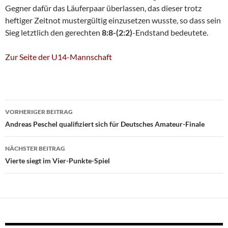
Gegner dafür das Läuferpaar überlassen, das dieser trotz
heftiger Zeitnot mustergültig einzusetzen wusste, so dass sein
Sieg letztlich den gerechten
8:8-(2:2)
-Endstand bedeutete.
Zur Seite der U14-Mannschaft
Beitragsnavigation
VORHERIGER BEITRAG
Andreas Peschel qualifiziert sich für Deutsches Amateur-Finale
NÄCHSTER BEITRAG
Vierte siegt im Vier-Punkte-Spiel