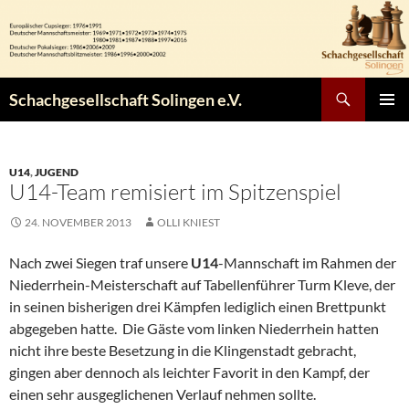
Zum
Inhalt
springen
Suchen
Schachgesellschaft Solingen e.V.
PRIMÄR
MENÜ
U14
,
JUGEND
U14-Team remisiert im Spitzenspiel
24. NOVEMBER 2013
OLLI KNIEST
Nach zwei Siegen traf unsere
U14
-Mannschaft im Rahmen der
Niederrhein-Meisterschaft auf Tabellenführer Turm Kleve, der
in seinen bisherigen drei Kämpfen lediglich einen Brettpunkt
abgegeben hatte. Die Gäste vom linken Niederrhein hatten
nicht ihre beste Besetzung in die Klingenstadt gebracht,
gingen aber dennoch als leichter Favorit in den Kampf, der
einen sehr ausgeglichenen Verlauf nehmen sollte.