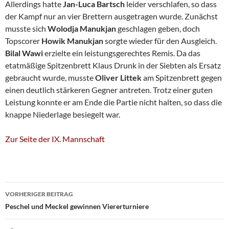
Allerdings hatte
Jan-Luca Bartsch
leider verschlafen, so dass
der Kampf nur an vier Brettern ausgetragen wurde. Zunächst
musste sich
Wolodja Manukjan
geschlagen geben, doch
Topscorer
Howik Manukjan
sorgte wieder für den Ausgleich.
Bilal Wawi
erzielte ein leistungsgerechtes Remis. Da das
etatmäßige Spitzenbrett Klaus Drunk in der Siebten als Ersatz
gebraucht wurde, musste
Oliver Littek
am Spitzenbrett gegen
einen deutlich stärkeren Gegner antreten. Trotz einer guten
Leistung konnte er am Ende die Partie nicht halten, so dass die
knappe Niederlage besiegelt war.
Zur Seite der IX. Mannschaft
Beitragsnavigation
VORHERIGER BEITRAG
Peschel und Meckel gewinnen Viererturniere