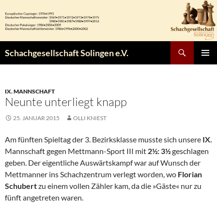
Zum
Inhalt
springen
Suchen
Schachgesellschaft Solingen e.V.
PRIMÄR
MENÜ
IX. MANNSCHAFT
Neunte unterliegt knapp
25. JANUAR 2015
OLLI KNIEST
Am fünften Spieltag der 3. Bezirksklasse musste sich unsere
IX.
Mannschaft gegen Mettmann-Sport III mit
2½: 3½
geschlagen
geben. Der eigentliche Auswärtskampf war auf Wunsch der
Mettmanner ins Schachzentrum verlegt worden, wo
Florian
Schubert
zu einem vollen Zähler kam, da die »Gäste« nur zu
fünft angetreten waren.