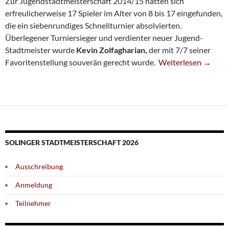
Zur Jugendstadtmeisterschaft 2014/15 hatten sich
erfreulicherweise 17 Spieler im Alter von 8 bis 17 eingefunden,
die ein siebenrundiges Schnellturnier absolvierten.
Überlegener Turniersieger und verdienter neuer Jugend-
Stadtmeister wurde
Kevin Zolfagharian,
der mit 7/7 seiner
Kevin Zolfagharian
Favoritenstellung souverän gerecht wurde.
Weiterlesen
→
SOLINGER STADTMEISTERSCHAFT 2026
Ausschreibung
Anmeldung
Teilnehmer