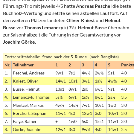
Führungs-Trio mit jeweils 4/5 hatte
Andreas Peschel
die beste
Buchholz-Wertung und setzte seinen aktuellen Lauf fort. Auf
den weiteren Plätzen landeten
Oliver Kniest
und
Helmut
Busse
vor
Thomas Lemanczyk
(3½).
Helmut Busse
übernahm
zur Saisonhalbzeit die Führung in der Gesamtwertung vor
Joachim Görke
.
Fortschrittstabelle: Stand nach der 5. Runde (nach Rangliste)
Nr.
Teilnehmer
1
2
3
4
5
Punkt
1.
Peschel, Andreas
9w1
7s1
4w½
2w½
5s1
4.0
2.
Kniest, Oliver
14w1
10s1
3w1
1s½
4w½
4.0
3.
Busse, Helmut
13s1
8w1
2s0
6w1
9s1
4.0
4.
Lemanczyk, Thomas
5s½
6w1
1s½
8w1
2s½
3.5
5.
Mentzel, Markus
4w½
14s½
7w1
10s1
1w0
3.0
6.
Borchert, Stephan
11w1
4s0
12w1
3s0
10w1
3.0
7.
Falge, Rainer
+
1w0
5s0
15s1
11w1
3.0
8.
Görke, Joachim
12w1
3s0
9w½
4s0
14w1
2.5