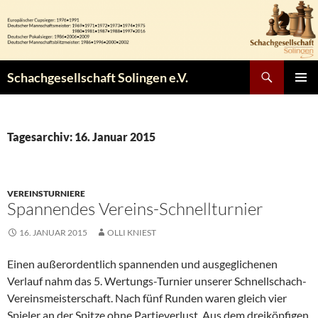
Zum
Inhalt
springen
Suchen
Schachgesellschaft Solingen e.V.
PRIMÄR
MENÜ
Tagesarchiv: 16. Januar 2015
VEREINSTURNIERE
Spannendes Vereins-Schnellturnier
16. JANUAR 2015
OLLI KNIEST
Einen außerordentlich spannenden und ausgeglichenen
Verlauf nahm das 5. Wertungs-Turnier unserer Schnellschach-
Vereinsmeisterschaft. Nach fünf Runden waren gleich vier
Spieler an der Spitze ohne Partieverlust. Aus dem dreiköpfigen