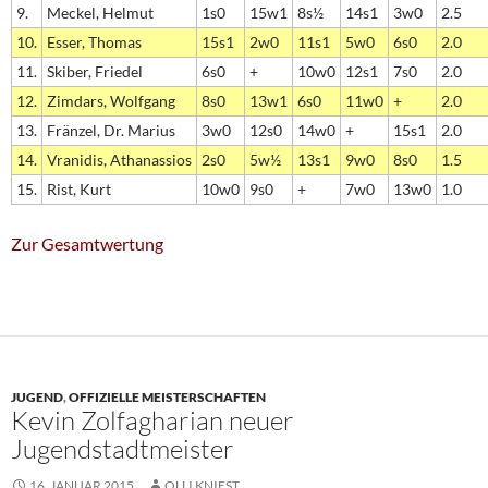
9.
Meckel, Helmut
1s0
15w1
8s½
14s1
3w0
2.5
10.
Esser, Thomas
15s1
2w0
11s1
5w0
6s0
2.0
11.
Skiber, Friedel
6s0
+
10w0
12s1
7s0
2.0
12.
Zimdars, Wolfgang
8s0
13w1
6s0
11w0
+
2.0
13.
Fränzel, Dr. Marius
3w0
12s0
14w0
+
15s1
2.0
14.
Vranidis, Athanassios
2s0
5w½
13s1
9w0
8s0
1.5
15.
Rist, Kurt
10w0
9s0
+
7w0
13w0
1.0
Zur Gesamtwertung
JUGEND
,
OFFIZIELLE MEISTERSCHAFTEN
Kevin Zolfagharian neuer
Jugendstadtmeister
16. JANUAR 2015
OLLI KNIEST