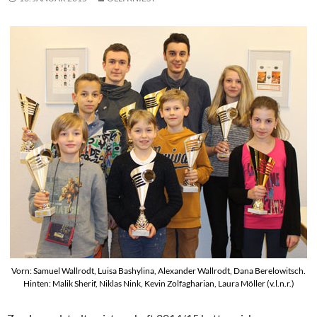
Vorn: Samuel Wallrodt, Luisa Bashylina, Alexander Wallrodt, Dana Berelowitsch.
Hinten: Malik Sherif, Niklas Nink, Kevin Zolfagharian, Laura Möller (v.l.n.r.)