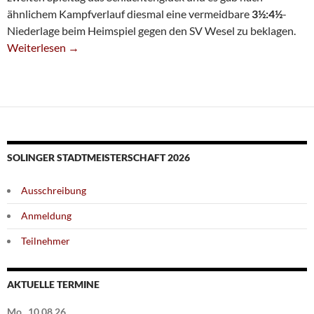
ähnlichem Kampfverlauf diesmal eine vermeidbare
3½:4½
-
Niederlage beim Heimspiel gegen den SV Wesel zu beklagen.
Vierte Unterliegt Unglücklich
Weiterlesen
→
SOLINGER STADTMEISTERSCHAFT 2026
Ausschreibung
Anmeldung
Teilnehmer
AKTUELLE TERMINE
Mo., 10.08.26