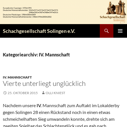
Zum
Inhalt
springen
Suchen
Schachgesellschaft Solingen e.V.
PRIMÄR
MENÜ
Kategoriearchiv: IV. Mannschaft
IV. MANNSCHAFT
Vierte unterliegt unglücklich
25. OKTOBER 2015
OLLI KNIEST
Nachdem unsere
IV.
Mannschaft zum Auftakt im Lokalderby
gegen Solingen 28 einen Rückstand noch in einen etwas
schmeichelhaften Sieg umwandeln konnte, drehte sich am
zweiten Spieltag das Schlachtenglück und es gab nach