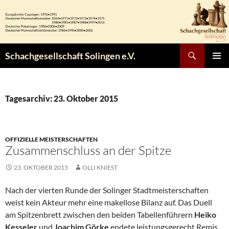
Zum
Inhalt
springen
Suchen
Schachgesellschaft Solingen e.V.
PRIMÄR
MENÜ
Tagesarchiv: 23. Oktober 2015
OFFIZIELLE MEISTERSCHAFTEN
Zusammenschluss an der Spitze
23. OKTOBER 2015
OLLI KNIEST
Nach der vierten Runde der Solinger Stadtmeisterschaften
weist kein Akteur mehr eine makellose Bilanz auf. Das Duell
am Spitzenbrett zwischen den beiden Tabellenführern
Heiko
Kesseler
und
Joachim Görke
endete leistungsgerecht Remis.