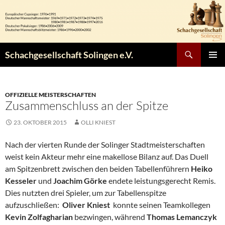
Zum
Inhalt
springen
Suchen
Schachgesellschaft Solingen e.V.
PRIMÄR
MENÜ
OFFIZIELLE MEISTERSCHAFTEN
Zusammenschluss an der Spitze
23. OKTOBER 2015
OLLI KNIEST
Nach der vierten Runde der Solinger Stadtmeisterschaften
weist kein Akteur mehr eine makellose Bilanz auf. Das Duell
am Spitzenbrett zwischen den beiden Tabellenführern
Heiko
Kesseler
und
Joachim Görke
endete leistungsgerecht Remis.
Dies nutzten drei Spieler, um zur Tabellenspitze
aufzuschließen:
Oliver Kniest
konnte seinen Teamkollegen
Kevin Zolfagharian
bezwingen, während
Thomas Lemanczyk