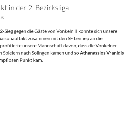
kt in der 2. Bezirksliga
US
:2-
Sieg gegen die Gäste von Vonkeln II konnte sich unsere
Saisonauftakt zusammen mit den SF Lennep an die
 profitierte unsere Mannschaft davon, dass die Vonkelner
n Spielern nach Solingen kamen und so
Athanassios Vranidis
ampflosen Punkt kam.
2. Bezirksliga