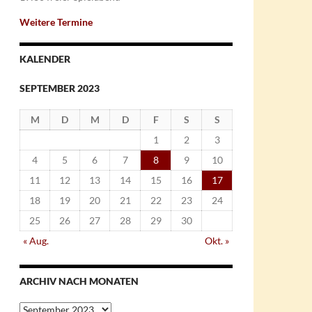
Weitere Termine
KALENDER
SEPTEMBER 2023
M
D
M
D
F
S
S
1
2
3
4
5
6
7
8
9
10
11
12
13
14
15
16
17
18
19
20
21
22
23
24
25
26
27
28
29
30
« Aug.
Okt. »
ARCHIV NACH MONATEN
Archiv