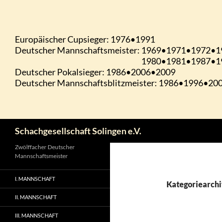
Zum
Inhalt
springen
Suchen
Schachgesellschaft Solingen e.V.
Zwölffacher Deutscher
Mannschaftsmeister
I. MANNSCHAFT
Kategoriearchi
II. MANNSCHAFT
III. MANNSCHAFT