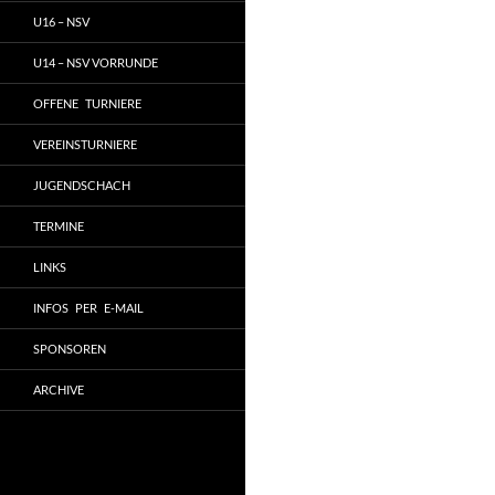
U16 – NSV
U14 – NSV VORRUNDE
OFFENE TURNIERE
VEREINSTURNIERE
JUGENDSCHACH
TERMINE
LINKS
INFOS PER E-MAIL
SPONSOREN
ARCHIVE