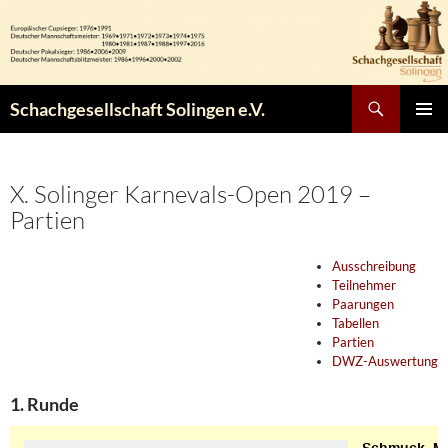
Zum
Inhalt
springen
Suchen
Schachgesellschaft Solingen e.V.
PRIMÄR
MENÜ
X. Solinger Karnevals-Open 2019 –
Partien
Ausschreibung
Teilnehmer
Paarungen
Tabellen
Partien
DWZ-Auswertung
1. Runde