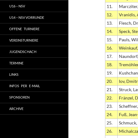
11.
Marcziter,
U16 – NSV
12.
Vranidis,
U14 – NSV VORRUNDE
13.
Flesch, Dr
OFFENE TURNIERE
14.
Speck, St
15.
Pauls, Wi
VEREINSTURNIERE
16.
Weinkauf,
JUGENDSCHACH
17.
Naundorf
TERMINE
18.
Tremöhle
19.
Kushchan
LINKS
20.
Iov, Dmitr
INFOS PER E-MAIL
21.
Struck, La
SPONSOREN
22.
Fränzel, 
23.
Scheffner
ARCHIVE
24.
Fuß, Jean
25.
Schmuck,
26.
Michalcz