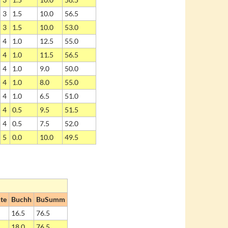
3
1.5
10.0
56.5
3
1.5
10.0
53.0
4
1.0
12.5
55.0
4
1.0
11.5
56.5
4
1.0
9.0
50.0
4
1.0
8.0
55.0
4
1.0
6.5
51.0
4
0.5
9.5
51.5
4
0.5
7.5
52.0
5
0.0
10.0
49.5
te
Buchh
BuSumm
16.5
76.5
18.0
76.5