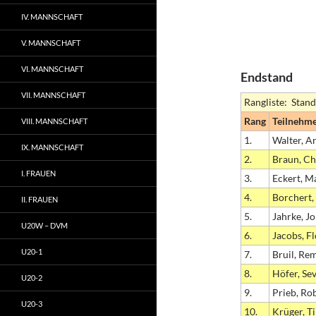
IV. MANNSCHAFT
V. MANNSCHAFT
VI. MANNSCHAFT
Endstand
VII. MANNSCHAFT
Rangliste: Stand
Rang
Teilnehm
VIII. MANNSCHAFT
1.
Walter, A
IX. MANNSCHAFT
2.
Braun, Ch
I. FRAUEN
3.
Eckert, M
4.
Borchert,
II. FRAUEN
5.
Jahrke, J
U20W – DVM
6.
Jacobs, Fl
U20-1
7.
Bruil, Re
8.
Höfer, Se
U20-2
9.
Prieb, Ro
U20-3
10.
Krüger, Ti