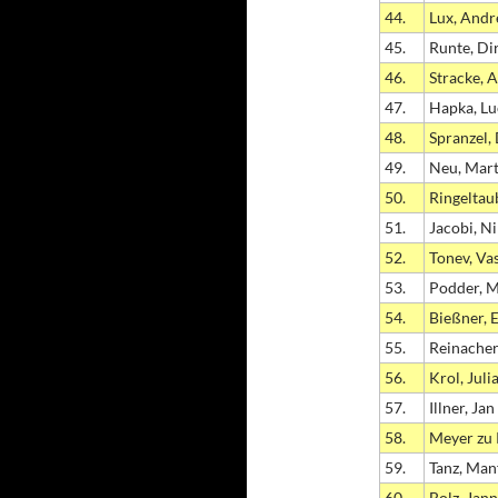
44.
Lux, Andr
45.
Runte, Di
46.
Stracke, 
47.
Hapka, Lu
48.
Spranzel,
49.
Neu, Mart
50.
Ringeltau
51.
Jacobi, Ni
52.
Tonev, Vas
53.
Podder, M
54.
Bießner, 
55.
Reinacher
56.
Krol, Juli
57.
Illner, Jan
58.
Meyer zu 
59.
Tanz, Man
60.
Bolz, Jann