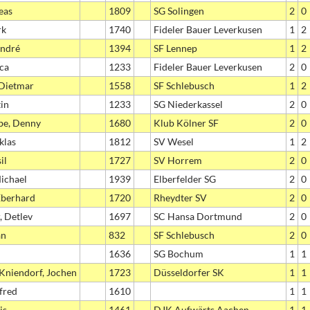
eas
1809
SG Solingen
2
0
rk
1740
Fideler Bauer Leverkusen
1
2
André
1394
SF Lennep
1
2
ca
1233
Fideler Bauer Leverkusen
2
0
 Dietmar
1558
SF Schlebusch
1
2
in
1233
SG Niederkassel
2
0
be, Denny
1680
Klub Kölner SF
2
0
klas
1812
SV Wesel
1
2
il
1727
SV Horrem
2
0
ichael
1939
Elberfelder SG
2
0
Eberhard
1720
Rheydter SV
2
0
, Detlev
1697
SC Hansa Dortmund
2
0
an
832
SF Schlebusch
2
0
1636
SG Bochum
1
1
Kniendorf, Jochen
1723
Düsseldorfer SK
1
1
fred
1610
1
1
is
1461
DJK Aufwärts Aachen
1
1