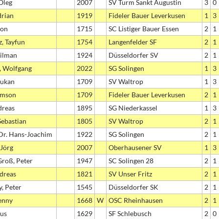
 Oleg
2007
SV Turm Sankt Augustin
3
0
drian
1919
Fideler Bauer Leverkusen
1
3
eon
1715
SC Listiger Bauer Essen
2
1
z, Tayfun
1754
Langenfelder SF
2
1
Tilman
1924
Düsseldorfer SV
2
1
, Wolfgang
2022
SG Solingen
1
3
gukan
1709
SV Waltrop
1
3
amson
1709
Fideler Bauer Leverkusen
2
1
dreas
1895
SG Niederkassel
1
3
Sebastian
1805
SV Waltrop
2
1
Dr. Hans-Joachim
1922
SG Solingen
2
1
 Jörg
2007
Oberhausener SV
1
3
roß, Peter
1947
SC Solingen 28
2
1
dreas
1821
SV Unser Fritz
2
1
, Peter
1545
Düsseldorfer SK
2
1
Jenny
1668
W
OSC Rheinhausen
2
1
nus
1629
SF Schlebusch
2
0