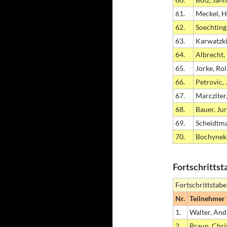
61.
Meckel, 
62.
Soechting
63.
Karwatzki
64.
Albrecht,
65.
Jorke, Ro
66.
Petrovic, 
67.
Marcziter
68.
Bauer, Jur
69.
Scheidtma
70.
Bochynek,
Fortschrittst
Fortschrittstabe
Nr.
Teilnehmer
1.
Walter, And
2.
Braun, Chri