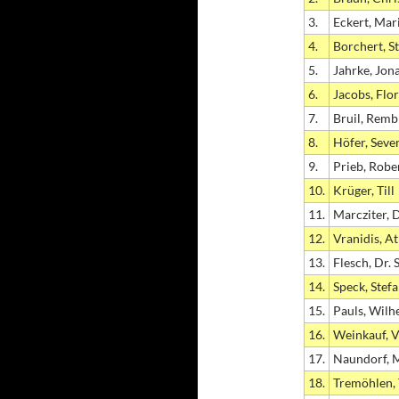
3.
Eckert, Mar
4.
Borchert, S
5.
Jahrke, Jon
6.
Jacobs, Flo
7.
Bruil, Remb
8.
Höfer, Seve
9.
Prieb, Robe
10.
Krüger, Till
11.
Marcziter, D
12.
Vranidis, A
13.
Flesch, Dr. 
14.
Speck, Stef
15.
Pauls, Wilh
16.
Weinkauf, V
17.
Naundorf, 
18.
Tremöhlen,