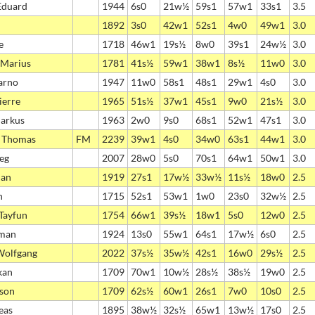
Eduard
1944
6s0
21w½
59s1
57w1
33s1
3.5
1892
3s0
42w1
52s1
4w0
49w1
3.0
e
1718
46w1
19s½
8w0
39s1
24w½
3.0
. Marius
1781
41s½
59w1
38w1
8s½
11w0
3.0
Jarno
1947
11w0
58s1
48s1
29w1
4s0
3.0
ierre
1965
51s½
37w1
45s1
9w0
21s½
3.0
arkus
1963
2w0
9s0
68s1
52w1
47s1
3.0
, Thomas
FM
2239
39w1
4s0
34w0
63s1
44w1
3.0
leg
2007
28w0
5s0
70s1
64w1
50w1
3.0
ian
1919
27s1
17w½
33w½
11s½
18w0
2.5
n
1715
52s1
53w1
1w0
23s0
32w½
2.5
 Tayfun
1754
66w1
39s½
18w1
5s0
12w0
2.5
lman
1924
13s0
55w1
64s1
17w½
6s0
2.5
Wolfgang
2022
37s½
35w½
42s1
16w0
29s½
2.5
kan
1709
70w1
10w½
28s½
38s½
19w0
2.5
mson
1709
62s½
60w1
26s1
7w0
10s0
2.5
eas
1895
38w½
32s½
65w1
13w½
17s0
2.5