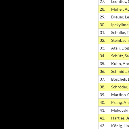
27.
Leontiev,
28.
Müller, A
29.
Breuer, L
30.
Ipekyilma
31.
Schülke, 
32.
Steinbach
33.
Atali, Do
34.
Schütz, S
35.
Kuhn, An
36.
Schmidt, 
37.
Boschek, 
38.
Schröder,
39.
Martino-G
40.
Prang, An
41.
Mukovskiy
42.
Hartjes, 
43.
König, Li