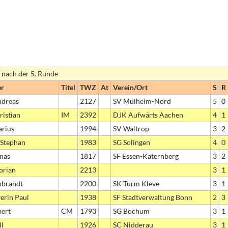
 nach der 5. Runde
er
Titel
TWZ
At
Verein/Ort
S
R
ndreas
2127
SV Mülheim-Nord
5
0
ristian
IM
2392
DJK Aufwärts Aachen
4
1
arius
1994
SV Waltrop
3
2
 Stephan
1983
SG Solingen
4
0
onas
1817
SF Essen-Katernberg
3
2
orian
2213
3
1
mbrandt
2200
SK Turm Kleve
3
1
verin Paul
1938
SF Stadtverwaltung Bonn
2
3
bert
CM
1793
SG Bochum
3
1
ll
1926
SC Nidderau
3
1