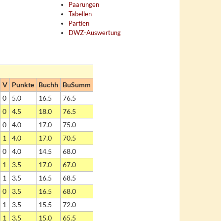
Paarungen
Tabellen
Partien
DWZ-Auswertung
V
Punkte
Buchh
BuSumm
0
5.0
16.5
76.5
0
4.5
18.0
76.5
0
4.0
17.0
75.0
1
4.0
17.0
70.5
0
4.0
14.5
68.0
1
3.5
17.0
67.0
1
3.5
16.5
68.5
0
3.5
16.5
68.0
1
3.5
15.5
72.0
1
3.5
15.0
65.5