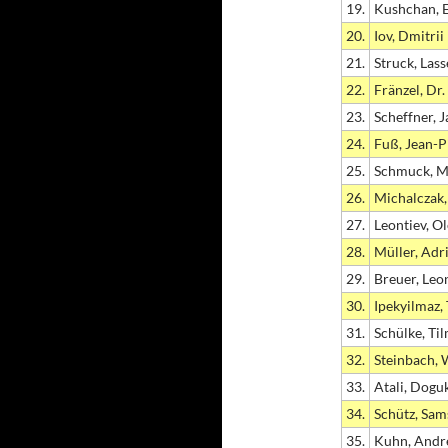
19.
Kushchan, 
20.
Iov, Dmitrii
21.
Struck, Lass
22.
Fränzel, Dr
23.
Scheffner, 
24.
Fuß, Jean-P
25.
Schmuck, M
26.
Michalczak
27.
Leontiev, O
28.
Müller, Adr
29.
Breuer, Leo
30.
Ipekyilmaz,
31.
Schülke, Ti
32.
Steinbach, 
33.
Atali, Dogu
34.
Schütz, Sa
35.
Kuhn, Andr