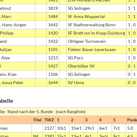
Helmut
1819
SG Solingen
1
1
, Marc
1484
SF Anna Wuppertal
1
1
, Hans-Jürgen
1642
SF Stadtverwaltung Bonn
1
0
 Philipp
1420
SF Brett vor’m Kopp Duisburg
1
0
land
1422
Ohligser Turnverein
1
0
Julijan
1505
Fideler Bauer Leverkusen
1
0
, Alex
1213
SG Porz
1
0
i
1427
Oberbilker SV
0
1
nn, Kian
1106
SG Solingen
0
1
 Josua Peter
1644
SV Unna
0
0
abelle
lle: Stand nach der 5. Runde (nach Rangliste)
Titel
TWZ
1
2
3
4
5
Punk
reas
2127
10s1
15w1
29s1
6w1
7s1
5.0
stian
IM
2392
25s1
13w1
4s1
3w½
9s1
4.5