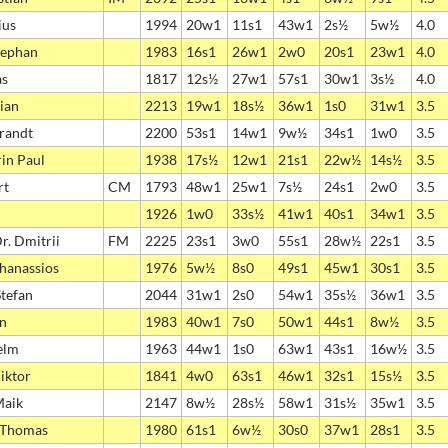
ius
1994
20w1
11s1
43w1
2s½
5w½
4.0
tephan
1983
16s1
26w1
2w0
20s1
23w1
4.0
as
1817
12s½
27w1
57s1
30w1
3s½
4.0
rian
2213
19w1
18s½
36w1
1s0
31w1
3.5
randt
2200
53s1
14w1
9w½
34s1
1w0
3.5
rin Paul
1938
17s½
12w1
21s1
22w½
14s½
3.5
rt
CM
1793
48w1
25w1
7s½
24s1
2w0
3.5
1926
1w0
33s½
41w1
40s1
34w1
3.5
r. Dmitrii
FM
2225
23s1
3w0
55s1
28w½
22s1
3.5
thanassios
1976
5w½
8s0
49s1
45w1
30s1
3.5
Stefan
2044
31w1
2s0
54w1
35s½
36w1
3.5
an
1983
40w1
7s0
50w1
44s1
8w½
3.5
elm
1963
44w1
1s0
63w1
43s1
16w½
3.5
iktor
1841
4w0
63s1
46w1
32s1
15s½
3.5
Maik
2147
8w½
28s½
58w1
31s½
35w1
3.5
 Thomas
1980
61s1
6w½
30s0
37w1
28s1
3.5