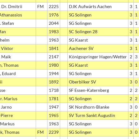
 Dr. Dmitrii
FM
2225
DJK Aufwärts Aachen
3
1
 Athanassios
1976
SG Solingen
3
1
. Stefan
2044
SG Solingen
3
1
efan
1983
SC Solingen 28
3
1
lhelm
1963
SG Kaarst
3
1
 Viktor
1841
Aachener SV
3
1
, Maik
2147
Königsspringer Hagen/Wetter
2
3
n, Thomas
1980
SG Kaarst
3
1
, Eduard
1944
SG Solingen
3
1
ii
1892
Oberbilker SV
3
0
sse
1718
SF Essen-Katernberg
2
2
Dr. Marius
1781
SG Solingen
2
2
, Jarno
1947
SK Nordhorn-Blanke
3
0
-Pierre
1965
SV Turm Sankt Augustin
2
2
 Markus
1963
SG Solingen
3
0
ak, Thomas
FM
2239
SG Solingen
3
0