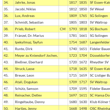
34.
Jahrke, Jonas
1817
1835
SF Essen-Kat
35.
Jacobi, Niklas
1812
1850
SV Wesel
36.
Lux, Andreas
1809
1765
SG Solingen
37.
Schmidt, Sebastian
1805
1803
SV Waltrop
38.
Prieb, Robert
CM
1793
1818
SG Bochum
39.
Fränzel, Dr. Marius
1781
1661
SG Solingen
40.
Ipekyilmaz, Tayfun
1754
1687
Langenfelder
41.
Runte, Dirk
1740
1651
Fideler Baue
42.
Meyer zu Kniendorf Jochen,
1723
1704
Düsseldorfer
43.
Bießner, Eberhard
1720
1672
Rheydter SV
44.
Struck, Lasse
1718
1635
SF Essen-Kat
45.
Breuer, Leon
1715
1659
SC Listiger B
46.
Atali, Dogukan
1709
1717
SV Waltrop
47.
Schütz, Samson
1709
1595
Fideler Baue
48.
Reinacher, Detlev
1697
1611
SC Hansa D
49.
Ringeltaube, Denny
1680
1630
Klub Kölner 
50.
Hartjes, Jenny
1668
1498
OSC Rheinha