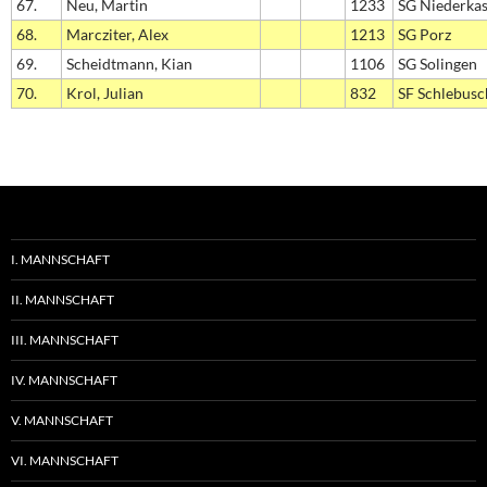
67.
Neu, Martin
1233
SG Niederkas
68.
Marcziter, Alex
1213
SG Porz
69.
Scheidtmann, Kian
1106
SG Solingen
70.
Krol, Julian
832
SF Schlebusc
I. MANNSCHAFT
II. MANNSCHAFT
III. MANNSCHAFT
IV. MANNSCHAFT
V. MANNSCHAFT
VI. MANNSCHAFT