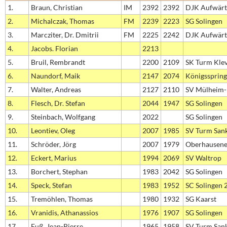
1.
Braun, Christian
IM
2392
2392
DJK Aufwärt
2.
Michalczak, Thomas
FM
2239
2223
SG Solingen
3.
Marcziter, Dr. Dmitrii
FM
2225
2242
DJK Aufwärt
4.
Jacobs. Florian
2213
5.
Bruil, Rembrandt
2200
2109
SK Turm Kle
6.
Naundorf, Maik
2147
2074
Königssprin
7.
Walter, Andreas
2127
2110
SV Mülheim
8.
Flesch, Dr. Stefan
2044
1947
SG Solingen
9.
Steinbach, Wolfgang
2022
SG Solingen
10.
Leontiev, Oleg
2007
1985
SV Turm Sank
11.
Schröder, Jörg
2007
1979
Oberhausene
12.
Eckert, Marius
1994
2069
SV Waltrop
13.
Borchert, Stephan
1983
2042
SG Solingen
14.
Speck, Stefan
1983
1952
SC Solingen 
15.
Tremöhlen, Thomas
1980
1932
SG Kaarst
16.
Vranidis, Athanassios
1976
1907
SG Solingen
17.
Fuß, Jean-Pierre
1965
1958
SV Turm Sank