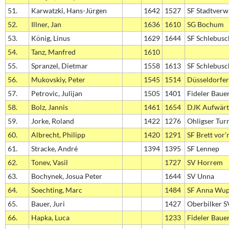
51.
Karwatzki, Hans-Jürgen
1642
1527
SF Stadtverw
52.
Illner, Jan
1636
1610
SG Bochum
53.
König, Linus
1629
1644
SF Schlebusc
54.
Tanz, Manfred
1610
55.
Spranzel, Dietmar
1558
1613
SF Schlebusc
56.
Mukovskiy, Peter
1545
1514
Düsseldorfer
57.
Petrovic, Julijan
1505
1401
Fideler Baue
58.
Bolz, Jannis
1461
1654
DJK Aufwärt
59.
Jorke, Roland
1422
1276
Ohligser Tur
60.
Albrecht, Philipp
1420
1291
SF Brett vor
61.
Stracke, André
1394
1395
SF Lennep
62.
Tonev, Vasil
1727
SV Horrem
63.
Bochynek, Josua Peter
1644
SV Unna
64.
Soechting, Marc
1484
SF Anna Wup
65.
Bauer, Juri
1427
Oberbilker S
66.
Hapka, Luca
1233
Fideler Baue