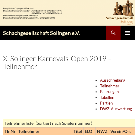
Zum
Inhalt
springen
Suchen
Schachgesellschaft Solingen e.V.
PRIMÄR
MENÜ
X. Solinger Karnevals-Open 2019 –
Teilnehmer
Ausschreibung
Teilnehmer
Paarungen
Tabellen
Partien
DWZ-Auswertung
Teilnehmerliste: (Sortiert nach Spielernummer)
TlnNr
Teilnehmer
Titel
ELO
NWZ
Verein/Ort