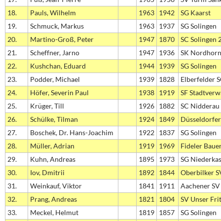
18.
Pauls, Wilhelm
1963
1942
SG Kaarst
19.
Schmuck, Markus
1963
1937
SG Solingen
20.
Martino-Groß, Peter
1947
1870
SC Solingen 
21.
Scheffner, Jarno
1947
1936
SK Nordhorn
22.
Kushchan, Eduard
1944
1939
SG Solingen
23.
Podder, Michael
1939
1828
Elberfelder 
24.
Höfer, Severin Paul
1938
1919
SF Stadtverw
25.
Krüger, Till
1926
1882
SC Nidderau
26.
Schülke, Tilman
1924
1849
Düsseldorfer
27.
Boschek, Dr. Hans-Joachim
1922
1837
SG Solingen
28.
Müller, Adrian
1919
1969
Fideler Baue
29.
Kuhn, Andreas
1895
1973
SG Niederkas
30.
Iov, Dmitrii
1892
1844
Oberbilker S
31.
Weinkauf, Viktor
1841
1911
Aachener SV
32.
Prang, Andreas
1821
1804
SV Unser Fri
33.
Meckel, Helmut
1819
1857
SG Solingen