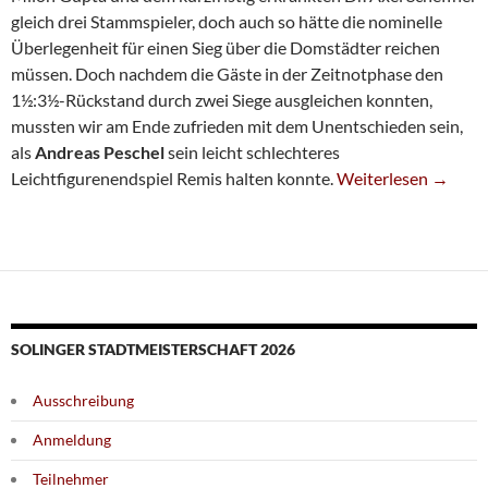
gleich drei Stammspieler, doch auch so hätte die nominelle
Überlegenheit für einen Sieg über die Domstädter reichen
müssen. Doch nachdem die Gäste in der Zeitnotphase den
1½:3½-Rückstand durch zwei Siege ausgleichen konnten,
mussten wir am Ende zufrieden mit dem Unentschieden sein,
als
Andreas Peschel
sein leicht schlechteres
Dritte Patzt Gegen 
Leichtfigurenendspiel Remis halten konnte.
Weiterlesen
→
SOLINGER STADTMEISTERSCHAFT 2026
Ausschreibung
Anmeldung
Teilnehmer