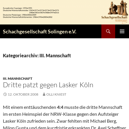
Zum
Inhalt
springen
Suchen
Schachgesellschaft Solingen e.V.
PRIMÄR
MENÜ
Kategoriearchiv: III. Mannschaft
III. MANNSCHAFT
Dritte patzt gegen Lasker Köln
12. OKTOBER 2008
OLLI KNIEST
Mit einem enttäuschenden
4:4
musste die dritte Mannschaft
im ersten Heimspiel der NRW-Klasse gegen den Aufsteiger
Lasker Köln zufrieden sein. Zwar fehlten mit Michael Berg,
Milon Gupta und dem kurzfristig erkrankten Dr. Axel Scheffner