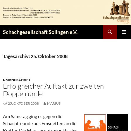
Zum
Inhalt
springen
Suchen
Schachgesellschaft Solingen e.V.
PRIMÄR
MENÜ
Tagesarchiv: 25. Oktober 2008
I. MANNSCHAFT
Erfolgreicher Auftakt zur zweiten
Doppelrunde
25. OKTOBER 2008
MARIUS
Am Samstag ging es gegen die
Schachfreunde aus Emsdetten an die
Bretter. Die Marschroute war klar: Es