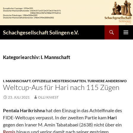
Zum
Inhalt
springen
Suchen
Schachgesellschaft Solingen e.V.
PRIMÄR
MENÜ
Kategoriearchiv: I. Mannschaft
I. MANNSCHAFT
,
OFFIZIELLE MEISTERSCHAFTEN
,
TURNIERE ANDERSWO
Weltcup-Aus für Hari nach 115 Zügen
23. JULI 2021
OLLI KNIEST
Pentala Harikrishna
hat den Einzug in das Achtelfinale des
FIDE-Weltcups verpasst. In der zweiten Partie kam
Hari
gegen den Iraner M. Amin Tabatabaei (2638) nicht über ein
Remis
hinaus und verlor damit nach seiner gestrigen