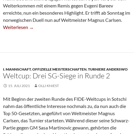
Weiterkommen mit einem Remis gegen Evgeni Bareev
erreichte, nun ein besonderes Highlight. Er trifft ab Sonntag im
norwegischen Duell nun auf Weltmeister Magnus Carlsen.
Weltcup-Aus Für Ragger – Tari Nun Gegen Carlsen
Weiterlesen
→
I. MANNSCHAFT
,
OFFIZIELLE MEISTERSCHAFTEN
,
TURNIERE ANDERSWO
Weltcup: Drei SG-Siege in Runde 2
15. JULI 2021
OLLI KNIEST
Mit Beginn der zweiten Runde des FIDE-Weltcups in Sotschi
nahm das öffentliche Interesse nochmals zu, da nun auch die
Top 50-Gesetzten, angeführt von Weltmeister Magnus
Carlsen, das Turnier starteten. Während dieser seine Schwarz-
Partie gegen GM Sasa Martinovic gewann, gehörten die