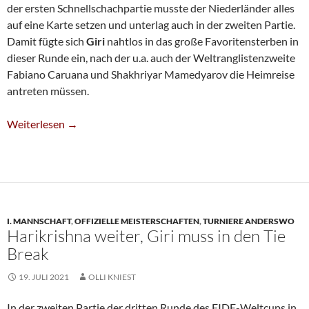
der ersten Schnellschachpartie musste der Niederländer alles
auf eine Karte setzen und unterlag auch in der zweiten Partie.
Damit fügte sich
Giri
nahtlos in das große Favoritensterben in
dieser Runde ein, nach der u.a. auch der Weltranglistenzweite
Fabiano Caruana und Shakhriyar Mamedyarov die Heimreise
antreten müssen.
Weltcup: Giri Scheitert An Abdusattarov
Weiterlesen
→
I. MANNSCHAFT
,
OFFIZIELLE MEISTERSCHAFTEN
,
TURNIERE ANDERSWO
Harikrishna weiter, Giri muss in den Tie
Break
19. JULI 2021
OLLI KNIEST
In der zweiten Partie der dritten Runde des FIDE-Weltcups in