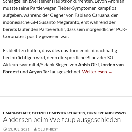
Schlagzeilen zwei seiner Hauptkonkurrenten. Levon Aronian
musste seine Partie wegen Fieber-Symptomen kampflos
aufgeben, während der Gegner von Fabiano Caruana, der
indonesische GM Susanto Megaranto, erst während der
bereits laufenden Partie erfuhr, dass sein morgendlicher PCR-
Coronatest positiv gewesen war.
Es bleibt zu hoffen, dass dies das Turnier nicht nachhaltig
beeinträchtigen wird, denn die sportliche Bilanz der SG-
Akteure war mit 4/5 dank Siegen von
Anish Giri
,
Jorden van
Weltcup: Drei SG-Siege 
Foreest
und
Aryan Tari
ausgezeichnet.
Weiterlesen
→
I. MANNSCHAFT
,
OFFIZIELLE MEISTERSCHAFTEN
,
TURNIERE ANDERSWO
Andersen beim Weltcup ausgeschieden
13. JULI 2021
OLLI KNIEST