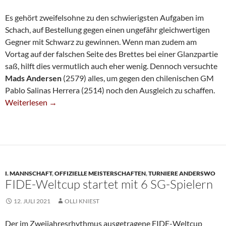
Es gehört zweifelsohne zu den schwierigsten Aufgaben im
Schach, auf Bestellung gegen einen ungefähr gleichwertigen
Gegner mit Schwarz zu gewinnen. Wenn man zudem am
Vortag auf der falschen Seite des Brettes bei einer Glanzpartie
saß, hilft dies vermutlich auch eher wenig. Dennoch versuchte
Mads Andersen
(2579) alles, um gegen den chilenischen GM
Pablo Salinas Herrera (2514) noch den Ausgleich zu schaffen.
Andersen Beim Weltcup Ausgeschieden
Weiterlesen
→
I. MANNSCHAFT
,
OFFIZIELLE MEISTERSCHAFTEN
,
TURNIERE ANDERSWO
FIDE-Weltcup startet mit 6 SG-Spielern
12. JULI 2021
OLLI KNIEST
Der im Zweijahresrhythmus ausgetragene FIDE-Weltcup