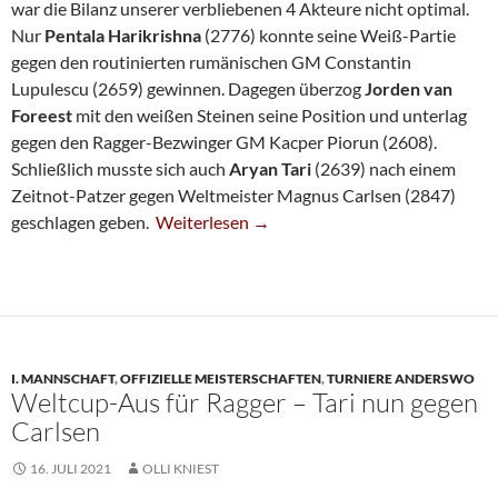
war die Bilanz unserer verbliebenen 4 Akteure nicht optimal.
Nur
Pentala Harikrishna
(2776) konnte seine Weiß-Partie
gegen den routinierten rumänischen GM Constantin
Lupulescu (2659) gewinnen. Dagegen überzog
Jorden van
Foreest
mit den weißen Steinen seine Position und unterlag
gegen den Ragger-Bezwinger GM Kacper Piorun (2608).
Schließlich musste sich auch
Aryan Tari
(2639) nach einem
Zeitnot-Patzer gegen Weltmeister Magnus Carlsen (2847)
Weltcup: Negative SG-Bilanz Zum Auftakt V
geschlagen geben.
Weiterlesen
→
I. MANNSCHAFT
,
OFFIZIELLE MEISTERSCHAFTEN
,
TURNIERE ANDERSWO
Weltcup-Aus für Ragger – Tari nun gegen
Carlsen
16. JULI 2021
OLLI KNIEST