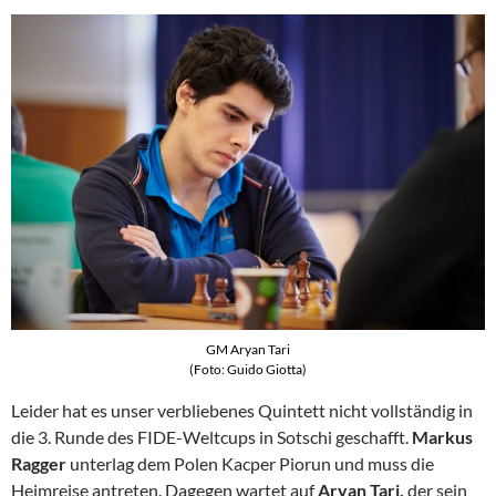
GM Aryan Tari
(Foto: Guido Giotta)
Leider hat es unser verbliebenes Quintett nicht vollständig in
die 3. Runde des FIDE-Weltcups in Sotschi geschafft.
Markus
Ragger
unterlag dem Polen Kacper Piorun und muss die
Heimreise antreten. Dagegen wartet auf
Aryan Tari,
der sein