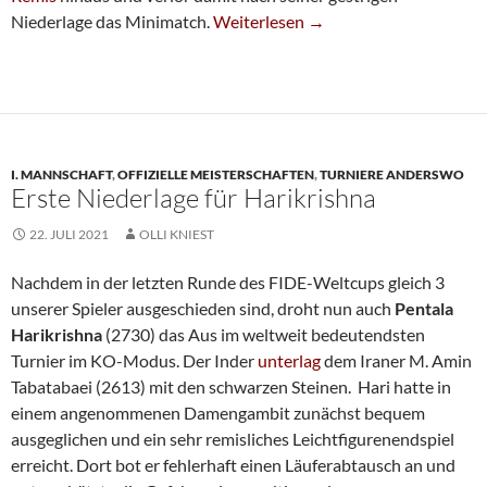
Weltcup-Aus Für Hari Nach 115 Züg
Niederlage das Minimatch.
Weiterlesen
→
I. MANNSCHAFT
,
OFFIZIELLE MEISTERSCHAFTEN
,
TURNIERE ANDERSWO
Erste Niederlage für Harikrishna
22. JULI 2021
OLLI KNIEST
Nachdem in der letzten Runde des FIDE-Weltcups gleich 3
unserer Spieler ausgeschieden sind, droht nun auch
Pentala
Harikrishna
(2730) das Aus im weltweit bedeutendsten
Turnier im KO-Modus. Der Inder
unterlag
dem Iraner M. Amin
Tabatabaei (2613) mit den schwarzen Steinen. Hari hatte in
einem angenommenen Damengambit zunächst bequem
ausgeglichen und ein sehr remisliches Leichtfigurenendspiel
erreicht. Dort bot er fehlerhaft einen Läuferabtausch an und