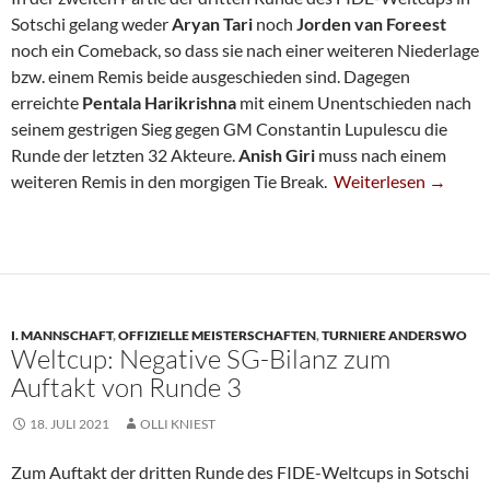
Sotschi gelang weder
Aryan Tari
noch
Jorden van Foreest
noch ein Comeback, so dass sie nach einer weiteren Niederlage
bzw. einem Remis beide ausgeschieden sind. Dagegen
erreichte
Pentala Harikrishna
mit einem Unentschieden nach
seinem gestrigen Sieg gegen GM Constantin Lupulescu die
Runde der letzten 32 Akteure.
Anish Giri
muss nach einem
Harikrishna Weiter, 
weiteren Remis in den morgigen Tie Break.
Weiterlesen
→
I. MANNSCHAFT
,
OFFIZIELLE MEISTERSCHAFTEN
,
TURNIERE ANDERSWO
Weltcup: Negative SG-Bilanz zum
Auftakt von Runde 3
18. JULI 2021
OLLI KNIEST
Zum Auftakt der dritten Runde des FIDE-Weltcups in Sotschi