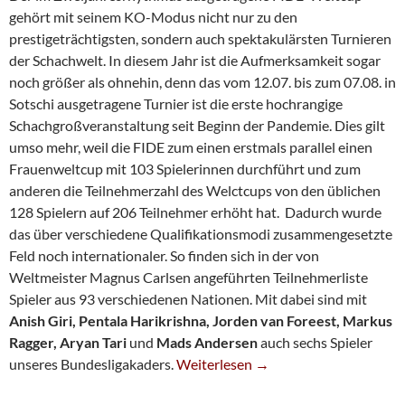
gehört mit seinem KO-Modus nicht nur zu den
prestigeträchtigsten, sondern auch spektakulärsten Turnieren
der Schachwelt. In diesem Jahr ist die Aufmerksamkeit sogar
noch größer als ohnehin, denn das vom 12.07. bis zum 07.08. in
Sotschi ausgetragene Turnier ist die erste hochrangige
Schachgroßveranstaltung seit Beginn der Pandemie. Dies gilt
umso mehr, weil die FIDE zum einen erstmals parallel einen
Frauenweltcup mit 103 Spielerinnen durchführt und zum
anderen die Teilnehmerzahl des Welctcups von den üblichen
128 Spielern auf 206 Teilnehmer erhöht hat. Dadurch wurde
das über verschiedene Qualifikationsmodi zusammengesetzte
Feld noch internationaler. So finden sich in der von
Weltmeister Magnus Carlsen angeführten Teilnehmerliste
Spieler aus 93 verschiedenen Nationen. Mit dabei sind mit
Anish Giri, Pentala Harikrishna, Jorden van Foreest, Markus
Ragger,
Aryan Tari
und
Mads Andersen
auch sechs Spieler
FIDE-Weltcup Startet Mit 6 SG-Spie
unseres Bundesligakaders.
Weiterlesen
→