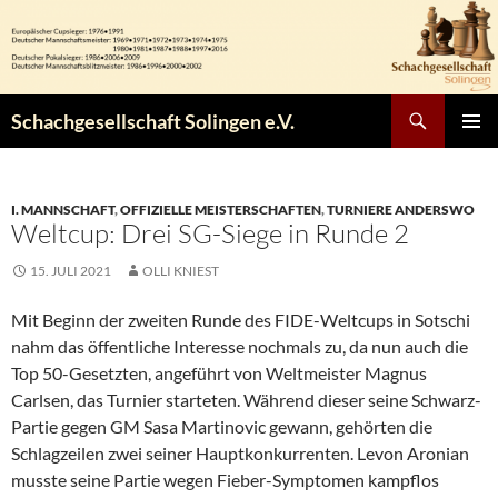
Zum
Inhalt
springen
Suchen
Schachgesellschaft Solingen e.V.
PRIMÄR
MENÜ
I. MANNSCHAFT
,
OFFIZIELLE MEISTERSCHAFTEN
,
TURNIERE ANDERSWO
Weltcup: Drei SG-Siege in Runde 2
15. JULI 2021
OLLI KNIEST
Mit Beginn der zweiten Runde des FIDE-Weltcups in Sotschi
nahm das öffentliche Interesse nochmals zu, da nun auch die
Top 50-Gesetzten, angeführt von Weltmeister Magnus
Carlsen, das Turnier starteten. Während dieser seine Schwarz-
Partie gegen GM Sasa Martinovic gewann, gehörten die
Schlagzeilen zwei seiner Hauptkonkurrenten. Levon Aronian
musste seine Partie wegen Fieber-Symptomen kampflos