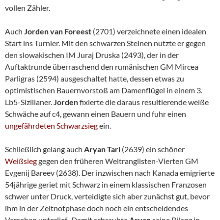
vollen Zähler.
Auch
Jorden van Foreest
(2701) verzeichnete einen idealen
Start ins Turnier. Mit den schwarzen Steinen nutzte er gegen
den slowakischen IM Juraj Druska (2493), der in der
Auftaktrunde überraschend den rumänischen GM Mircea
Parligras (2594) ausgeschaltet hatte, dessen etwas zu
optimistischen Bauernvorstoß am Damenflügel in einem 3.
Lb5-Sizilianer.
Jorden
fixierte die daraus resultierende weiße
Schwäche auf c4, gewann einen Bauern und fuhr einen
ungefährdeten Schwarzsieg
ein.
Schließlich gelang auch
Aryan Tari
(2639) ein schöner
Weißsieg
gegen den früheren Weltranglisten-Vierten GM
Evgenij Bareev (2638). Der inzwischen nach Kanada emigrierte
54jährige geriet mit Schwarz in einem klassischen Franzosen
schwer unter Druck, verteidigte sich aber zunächst gut, bevor
ihm in der Zeitnotphase doch noch ein entscheidendes
Versehen unterlief. Damit schraubte
Aryan
seine Bilanz in