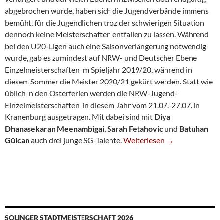
abgebrochen wurde, haben sich die Jugendverbände immens
bemüht, für die Jugendlichen troz der schwierigen Situation
dennoch keine Meisterschaften entfallen zu lassen. Während
bei den U20-Ligen auch eine Saisonverlängerung notwendig
wurde, gab es zumindest auf NRW- und Deutscher Ebene
Einzelmeisterschaften im Spieljahr 2019/20, während in
diesem Sommer die Meister 2020/21 gekürt werden. Statt wie
üblich in den Osterferien werden die NRW-Jugend-
Einzelmeisterschaften in diesem Jahr vom 21.07.-27.07. in
Kranenburg ausgetragen. Mit dabei sind mit
Diya
Dhanasekaran Meenambigai
,
Sarah Fetahovic
und
Batuhan
Gute Halbzeitbilanz Bei N
Gülcan
auch drei junge SG-Talente.
Weiterlesen
→
SOLINGER STADTMEISTERSCHAFT 2026