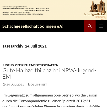
Zum
Inhalt
springen
Suchen
Schachgesellschaft Solingen e.V.
PRIMÄR
MENÜ
Tagesarchiv: 24. Juli 2021
JUGEND
,
OFFIZIELLE MEISTERSCHAFTEN
Gute Halbzeitbilanz bei NRW-Jugend-
EM
24. JULI 2021
OLLI KNIEST
Im Gegensatz zum allgemeinen Spielbetrieb, wo die Saison
durch die Coronapandemie zu einer Spielzeit 2019/21
verlängert und auf vielen Ebenen inzwischen doch endgültig