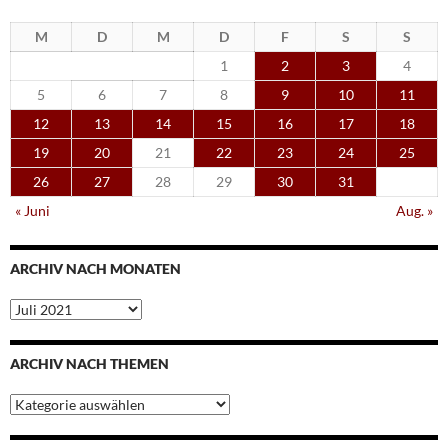
M
D
M
D
F
S
S
1
2
3
4
5
6
7
8
9
10
11
12
13
14
15
16
17
18
19
20
21
22
23
24
25
26
27
28
29
30
31
« Juni
Aug. »
ARCHIV NACH MONATEN
Archiv
nach
Monaten
ARCHIV NACH THEMEN
Archiv
nach
Themen