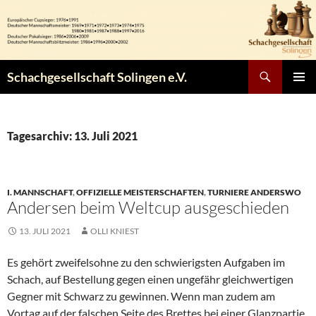
Zum
Inhalt
springen
Suchen
Schachgesellschaft Solingen e.V.
PRIMÄR
MENÜ
Tagesarchiv: 13. Juli 2021
I. MANNSCHAFT
,
OFFIZIELLE MEISTERSCHAFTEN
,
TURNIERE ANDERSWO
Andersen beim Weltcup ausgeschieden
13. JULI 2021
OLLI KNIEST
Es gehört zweifelsohne zu den schwierigsten Aufgaben im
Schach, auf Bestellung gegen einen ungefähr gleichwertigen
Gegner mit Schwarz zu gewinnen. Wenn man zudem am
Vortag auf der falschen Seite des Brettes bei einer Glanzpartie