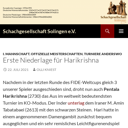
Zum
Inhalt
springen
Suchen
Schachgesellschaft Solingen e.V.
PRIMÄR
MENÜ
I. MANNSCHAFT
,
OFFIZIELLE MEISTERSCHAFTEN
,
TURNIERE ANDERSWO
Erste Niederlage für Harikrishna
22. JULI 2021
OLLI KNIEST
Nachdem in der letzten Runde des FIDE-Weltcups gleich 3
unserer Spieler ausgeschieden sind, droht nun auch
Pentala
Harikrishna
(2730) das Aus im weltweit bedeutendsten
Turnier im KO-Modus. Der Inder
unterlag
dem Iraner M. Amin
Tabatabaei (2613) mit den schwarzen Steinen. Hari hatte in
einem angenommenen Damengambit zunächst bequem
ausgeglichen und ein sehr remisliches Leichtfigurenendspiel