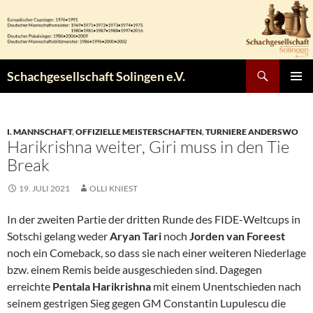
Zum
Inhalt
springen
Suchen
Schachgesellschaft Solingen e.V.
PRIMÄR
MENÜ
I. MANNSCHAFT
,
OFFIZIELLE MEISTERSCHAFTEN
,
TURNIERE ANDERSWO
Harikrishna weiter, Giri muss in den Tie
Break
19. JULI 2021
OLLI KNIEST
In der zweiten Partie der dritten Runde des FIDE-Weltcups in
Sotschi gelang weder
Aryan Tari
noch
Jorden van Foreest
noch ein Comeback, so dass sie nach einer weiteren Niederlage
bzw. einem Remis beide ausgeschieden sind. Dagegen
erreichte
Pentala Harikrishna
mit einem Unentschieden nach
seinem gestrigen Sieg gegen GM Constantin Lupulescu die