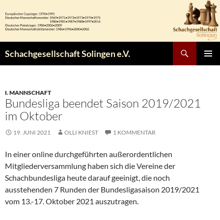
Zum
Inhalt
springen
Suchen
Schachgesellschaft Solingen e.V.
PRIMÄR
MENÜ
I. MANNSCHAFT
Bundesliga beendet Saison 2019/2021
im Oktober
19. JUNI 2021
OLLI KNIEST
1 KOMMENTAR
In einer online durchgeführten außerordentlichen
Mitgliederversammlung haben sich die Vereine der
Schachbundesliga heute darauf geeinigt, die noch
ausstehenden 7 Runden der Bundesligasaison 2019/2021
vom 13.-17. Oktober 2021 auszutragen.