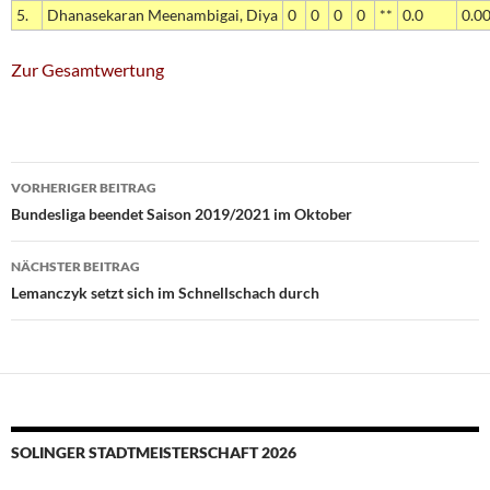
5.
Dhanasekaran Meenambigai, Diya
0
0
0
0
**
0.0
0.0
Zur Gesamtwertung
Beitragsnavigation
VORHERIGER BEITRAG
Bundesliga beendet Saison 2019/2021 im Oktober
NÄCHSTER BEITRAG
Lemanczyk setzt sich im Schnellschach durch
SOLINGER STADTMEISTERSCHAFT 2026