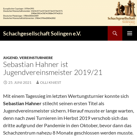
Zum
Inhalt
springen
Suchen
Schachgesellschaft Solingen e.V.
PRIMÄR
MENÜ
JUGEND
,
VEREINSTURNIERE
Sebastian Hahner ist
Jugendvereinsmeister 2019/21
25. JUNI 2021
OLLI KNIEST
Mit einem Tagessieg im letzten Wertungsturnier konnte sich
Sebastian Hahner
stilecht seinen ersten Titel als
Jugendvereinsmeister sichern. Hierauf musste er lange warten,
denn nach zwei Turnieren im Herbst 2019 verschob sich das
dritte aufgrund der Pandemie in den Oktober, bevor dann das
Schachzentrum nahezu 8 Monate geschlossen werden musste.