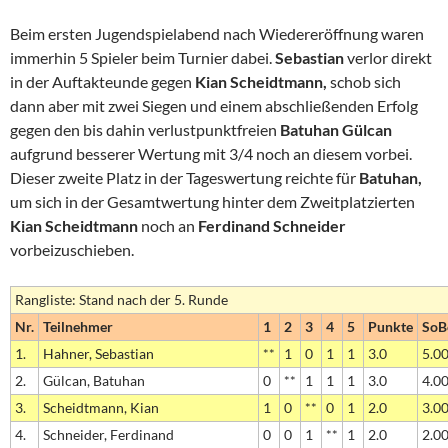
Beim ersten Jugendspielabend nach Wiedereröffnung waren
immerhin 5 Spieler beim Turnier dabei.
Sebastian
verlor direkt
in der Auftakteunde gegen
Kian Scheidtmann,
schob sich
dann aber mit zwei Siegen und einem abschließenden Erfolg
gegen den bis dahin verlustpunktfreien
Batuhan Gülcan
aufgrund besserer Wertung mit 3/4 noch an diesem vorbei.
Dieser zweite Platz in der Tageswertung reichte für
Batuhan,
um sich in der Gesamtwertung hinter dem Zweitplatzierten
Kian Scheidtmann
noch an
Ferdinand
Schneider
vorbeizuschieben.
Rangliste: Stand nach der 5. Runde
Nr.
Teilnehmer
1
2
3
4
5
Punkte
SoB
1.
Hahner, Sebastian
**
1
0
1
1
3.0
5.0
2.
Gülcan, Batuhan
0
**
1
1
1
3.0
4.0
3.
Scheidtmann, Kian
1
0
**
0
1
2.0
3.0
4.
Schneider, Ferdinand
0
0
1
**
1
2.0
2.0