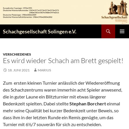
Zum
Inhalt
springen
Suchen
Schachgesellschaft Solingen e.V.
PRIMÄR
MENÜ
VERSCHIEDENES
Es wird wieder Schach am Brett gespielt!
18. JUNI 2021
MARIUS
Zum ersten kleinen Turnier anlässlich der Wiedereröffnung
des Schachzentrums waren immerhin acht Spieler anwesend,
die in guter Laune ein Blitzturnier mit etwas längerer
Bedenkzeit spielten. Dabei stellte
Stephan Borchert
einmal
mehr seine Qualität bei kurzer Bedenkzeit unter Beweis, so
dass ihm in der letzten Runde ein Remis genügte, um das
Turnier mit 6½/7 souverän für sich zu entscheiden.