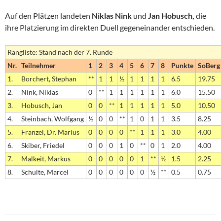
Auf den Plätzen landeten
Niklas Nink
und
Jan Hobusch,
die
ihre Platzierung im direkten Duell gegeneinander entschieden.
Rangliste: Stand nach der 7. Runde
Nr.
Teilnehmer
1
2
3
4
5
6
7
8
Punkte
SoBerg
1.
Borchert, Stephan
**
1
1
½
1
1
1
1
6.5
19.75
2.
Nink, Niklas
0
**
1
1
1
1
1
1
6.0
15.50
3.
Hobusch, Jan
0
0
**
1
1
1
1
1
5.0
10.50
4.
Steinbach, Wolfgang
½
0
0
**
1
0
1
1
3.5
8.25
5.
Fränzel, Dr. Marius
0
0
0
0
**
1
1
1
3.0
4.00
6.
Skiber, Friedel
0
0
0
1
0
**
0
1
2.0
4.00
7.
Malkeit, Markus
0
0
0
0
0
1
**
½
1.5
2.25
8.
Schulte, Marcel
0
0
0
0
0
0
½
**
0.5
0.75