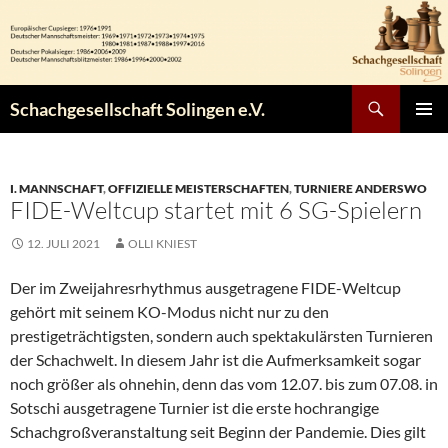
Zum
Inhalt
springen
Suchen
Schachgesellschaft Solingen e.V.
PRIMÄR
MENÜ
I. MANNSCHAFT
,
OFFIZIELLE MEISTERSCHAFTEN
,
TURNIERE ANDERSWO
FIDE-Weltcup startet mit 6 SG-Spielern
12. JULI 2021
OLLI KNIEST
Der im Zweijahresrhythmus ausgetragene FIDE-Weltcup
gehört mit seinem KO-Modus nicht nur zu den
prestigeträchtigsten, sondern auch spektakulärsten Turnieren
der Schachwelt. In diesem Jahr ist die Aufmerksamkeit sogar
noch größer als ohnehin, denn das vom 12.07. bis zum 07.08. in
Sotschi ausgetragene Turnier ist die erste hochrangige
Schachgroßveranstaltung seit Beginn der Pandemie. Dies gilt