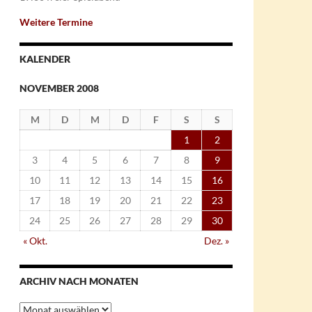
Weitere Termine
KALENDER
NOVEMBER 2008
M
D
M
D
F
S
S
1
2
3
4
5
6
7
8
9
10
11
12
13
14
15
16
17
18
19
20
21
22
23
24
25
26
27
28
29
30
« Okt.
Dez. »
ARCHIV NACH MONATEN
Archiv