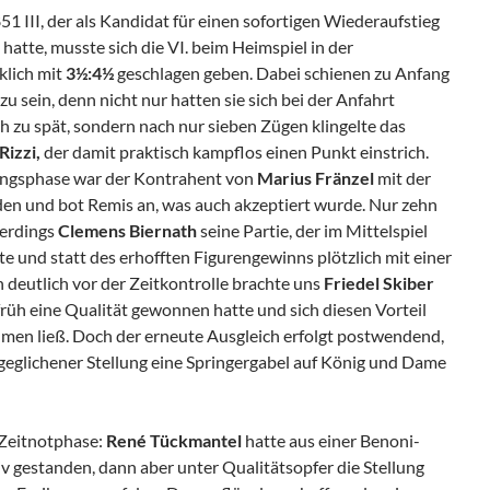
 III, der als Kandidat für einen sofortigen Wiederaufstieg
hatte, musste sich die VI. beim Heimspiel in der
klich mit
3½:4½
geschlagen geben. Dabei schienen zu Anfang
u sein, denn nicht nur hatten sie sich bei der Anfahrt
 zu spät, sondern nach nur sieben Zügen klingelte das
Rizzi,
der damit praktisch kampflos einen Punkt einstrich.
nungsphase war der Kontrahent von
Marius Fränzel
mit der
eden und bot Remis an, was auch akzeptiert wurde. Nur zehn
lerdings
Clemens Biernath
seine Partie, der im Mittelspiel
 und statt des erhofften Figurengewinns plötzlich mit einer
 deutlich vor der Zeitkontrolle brachte uns
Friedel Skiber
früh eine Qualität gewonnen hatte und sich diesen Vorteil
men ließ. Doch der erneute Ausgleich erfolgt postwendend,
geglichener Stellung eine Springergabel auf König und Dame
e Zeitnotphase:
René Tückmantel
hatte aus einer Benoni-
v gestanden, dann aber unter Qualitätsopfer die Stellung