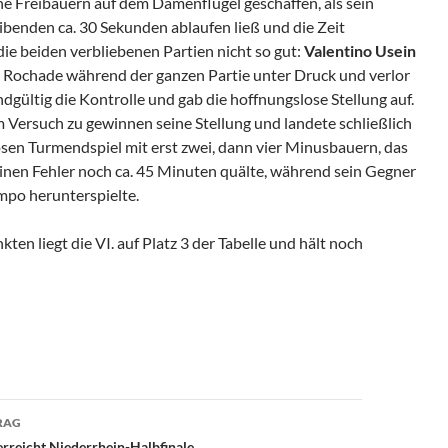
e Freibauern auf dem Damenflügel geschaffen, als sein
ibenden ca. 30 Sekunden ablaufen ließ und die Zeit
 die beiden verbliebenen Partien nicht so gut:
Valentino Usein
 Rochade während der ganzen Partie unter Druck und verlor
gültig die Kontrolle und gab die hoffnungslose Stellung auf.
 Versuch zu gewinnen seine Stellung und landete schließlich
osen Turmendspiel mit erst zwei, dann vier Minusbauern, das
einen Fehler noch ca. 45 Minuten quälte, während sein Gegner
empo herunterspielte.
en liegt die VI. auf Platz 3 der Tabelle und hält noch
avigation
RAG
rreicht Niederrhein-Halbfinale