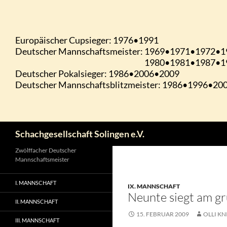
Zum
Inhalt
springen
Suchen
Schachgesellschaft Solingen e.V.
Zwölffacher Deutscher
Mannschaftsmeister
I. MANNSCHAFT
IX. MANNSCHAFT
Neunte siegt am gr
II. MANNSCHAFT
15. FEBRUAR 2009
OLLI KN
III. MANNSCHAFT