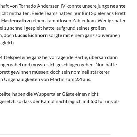
haft von Tornado Anderssen IV konnte unsere junge
neunte
cht mithalten. Beide Teams hatten nur fünf Spieler ans Brett
k Hastenrath
zu einem kampflosen Zähler kam. Wenig später
viel zu schnell gespielt hatte, aufgrund seines großen
n, doch
Lucas Eichhorn
sorgte mit einem ganz souveränen
gleich.
 Mittelspiel eine ganz hervorragende Partie, übersah dann
ingergabel und musste sich geschlagen geben. Nun hätte
brett gewinnen müssen, doch sein nominell stärkerer
nen Ungenauigkeiten von Martin zum
2:4
aus.
ellte, haben die Wuppertaler Gäste einen nicht
ngesetzt, so dass der Kampf nachträglich mit
5:0
für uns als