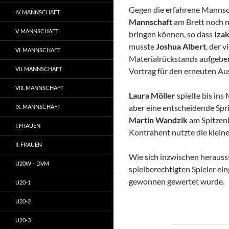
Gegen die erfahrene Mannsc
IV. MANNSCHAFT
Mannschaft
am Brett noch ni
V. MANNSCHAFT
bringen können, so dass
Iza
musste
Joshua Albert
, der 
VI. MANNSCHAFT
Materialrückstands aufgebe
VII. MANNSCHAFT
Vortrag für den erneuten Aus
VIII. MANNSCHAFT
Laura Möller
spielte bis ins
aber eine entscheidende Spr
IX. MANNSCHAFT
Martin Wandzik
am Spitzen
I. FRAUEN
Kontrahent nutzte die klei
II. FRAUEN
Wie sich inzwischen herausst
U20W – DVM
spielberechtigten Spieler ei
gewonnen gewertet wurde.
U20-1
U20-2
U20-3