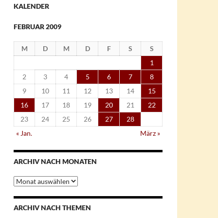
KALENDER
FEBRUAR 2009
M
D
M
D
F
S
S
1
2
3
4
5
6
7
8
9
10
11
12
13
14
15
16
17
18
19
20
21
22
23
24
25
26
27
28
« Jan.
März »
ARCHIV NACH MONATEN
Archiv
nach
Monaten
ARCHIV NACH THEMEN