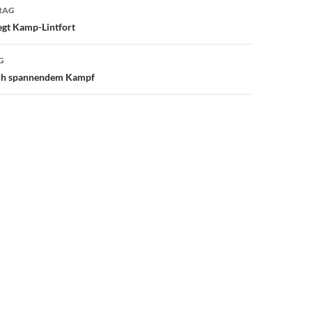
avigation
RAG
egt Kamp-Lintfort
G
nach spannendem Kampf