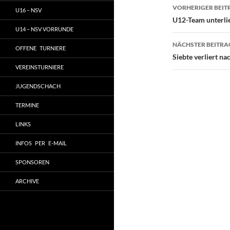
Beitragsn
VORHERIGER BEIT
U16 – NSV
U12-Team unterli
U14 – NSV VORRUNDE
NÄCHSTER BEITRA
OFFENE TURNIERE
Siebte verliert 
VEREINSTURNIERE
JUGENDSCHACH
TERMINE
LINKS
INFOS PER E-MAIL
SPONSOREN
ARCHIVE