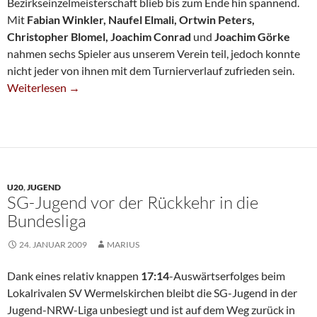
Bezirkseinzelmeisterschaft blieb bis zum Ende hin spannend.
Mit
Fabian Winkler, Naufel Elmali, Ortwin Peters,
Christopher Blomel, Joachim Conrad
und
Joachim Görke
nahmen sechs Spieler aus unserem Verein teil, jedoch konnte
nicht jeder von ihnen mit dem Turnierverlauf zufrieden sein.
Joachim Görke Erneut Bezirksmeister
Weiterlesen
→
U20
,
JUGEND
SG-Jugend vor der Rückkehr in die
Bundesliga
24. JANUAR 2009
MARIUS
Dank eines relativ knappen
17:14
-Auswärtserfolges beim
Lokalrivalen SV Wermelskirchen bleibt die SG-Jugend in der
Jugend-NRW-Liga unbesiegt und ist auf dem Weg zurück in