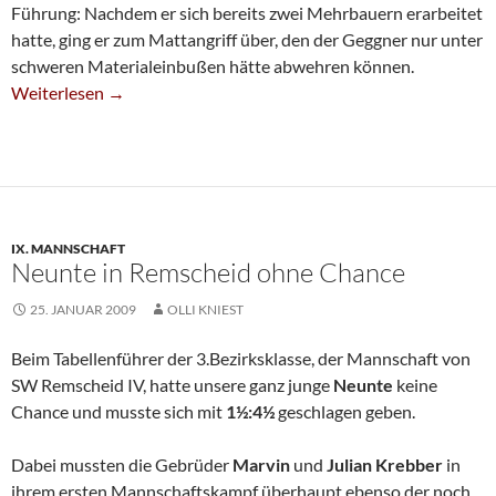
Führung: Nachdem er sich bereits zwei Mehrbauern erarbeitet
hatte, ging er zum Mattangriff über, den der Geggner nur unter
schweren Materialeinbußen hätte abwehren können.
Siebte Behält Klar Die Oberhand
Weiterlesen
→
IX. MANNSCHAFT
Neunte in Remscheid ohne Chance
25. JANUAR 2009
OLLI KNIEST
Beim Tabellenführer der 3.Bezirksklasse, der Mannschaft von
SW Remscheid IV, hatte unsere ganz junge
Neunte
keine
Chance und musste sich mit
1½:4½
geschlagen geben.
Dabei mussten die Gebrüder
Marvin
und
Julian Krebber
in
ihrem ersten Mannschaftskampf überhaupt ebenso der noch