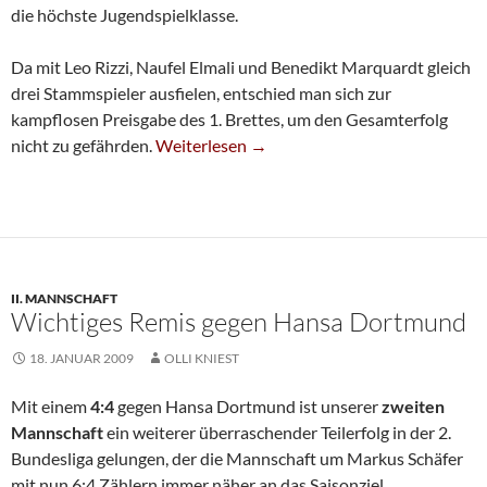
die höchste Jugendspielklasse.
Da mit Leo Rizzi, Naufel Elmali und Benedikt Marquardt gleich
drei Stammspieler ausfielen, entschied man sich zur
kampflosen Preisgabe des 1. Brettes, um den Gesamterfolg
SG-Jugend Vor Der Rückkehr In Die Bundesl
nicht zu gefährden.
Weiterlesen
→
II. MANNSCHAFT
Wichtiges Remis gegen Hansa Dortmund
18. JANUAR 2009
OLLI KNIEST
Mit einem
4:4
gegen Hansa Dortmund ist unserer
zweiten
Mannschaft
ein weiterer überraschender Teilerfolg in der 2.
Bundesliga gelungen, der die Mannschaft um Markus Schäfer
mit nun 6:4 Zählern immer näher an das Saisonziel