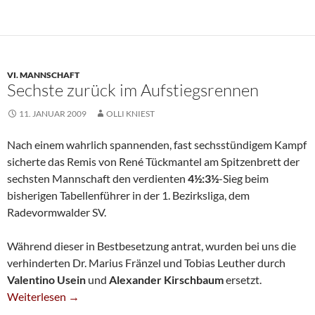
VI. MANNSCHAFT
Sechste zurück im Aufstiegsrennen
11. JANUAR 2009
OLLI KNIEST
Nach einem wahrlich spannenden, fast sechsstündigem Kampf
sicherte das Remis von René Tückmantel am Spitzenbrett der
sechsten Mannschaft den verdienten
4½:3½
-Sieg beim
bisherigen Tabellenführer in der 1. Bezirksliga, dem
Radevormwalder SV.
Während dieser in Bestbesetzung antrat, wurden bei uns die
verhinderten Dr. Marius Fränzel und Tobias Leuther durch
Valentino Usein
und
Alexander Kirschbaum
ersetzt.
Sechste Zurück Im Aufstiegsrennen
Weiterlesen
→