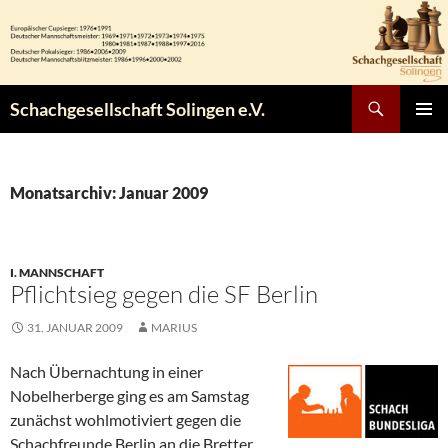
Zum
Inhalt
springen
Suchen
Schachgesellschaft Solingen e.V.
PRIMÄR
MENÜ
Monatsarchiv: Januar 2009
I. MANNSCHAFT
Pflichtsieg gegen die SF Berlin
31. JANUAR 2009
MARIUS
Nach Übernachtung in einer
Nobelherberge ging es am Samstag
zunächst wohlmotiviert gegen die
Schachfreunde Berlin an die Bretter.