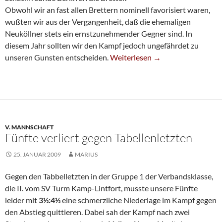
Obwohl wir an fast allen Brettern nominell favorisiert waren,
wußten wir aus der Vergangenheit, daß die ehemaligen
Neuköllner stets ein ernstzunehmender Gegner sind. In
diesem Jahr sollten wir den Kampf jedoch ungefährdet zu
Pflichtsieg Gegen Die SF Berlin
unseren Gunsten entscheiden.
Weiterlesen
→
V. MANNSCHAFT
Fünfte verliert gegen Tabellenletzten
25. JANUAR 2009
MARIUS
Gegen den Tabbelletzten in der Gruppe 1 der Verbandsklasse,
die II. vom SV Turm Kamp-Lintfort, musste unsere Fünfte
leider mit
3½:4½
eine schmerzliche Niederlage im Kampf gegen
den Abstieg quittieren. Dabei sah der Kampf nach zwei