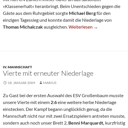
»Klassenerhalt« heranbringt. Beim Unentschieden gegen die
Gäste aus dem Ruhrgebiet sorgte
Michael Berg
für den
einzigen Tagessieg und konnte damit die Niederlage von
Wichtiges Remis Gegen Hans
Thomas Michalczak
ausgleichen.
Weiterlesen
→
IV. MANNSCHAFT
Vierte mit erneuter Niederlage
18. JANUAR 2009
MARIUS
Zu Gast bei der ersten Auswahl des ESV Großenbaum musste
unsere Vierte mit einem
2:6
eine weitere herbe Niederlage
einstecken. Der Kampf begann unglücklich genug, da die
Mannschaft nicht nur mit zwei Ersatzspielern antreten musste,
sondern auch noch unser Brett 2,
Benni Marquardt,
kurzfristig