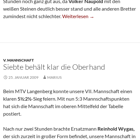
Stunden noch ganz gut aus, da
Volker Naupold
mit den
weißen Steinen deutlich besser stand und alle anderen Bretter
Fünfte Verliert Gegen Tabellenletzt
zumindest nicht schlechter.
Weiterlesen
→
V. MANNSCHAFT
Siebte behält klar die Oberhand
25. JANUAR 2009
MARIUS
Beim MTV Langenberg konnte unsere VII. Mannschaft einen
klaren
5½:2½
-Sieg feiern. Mit nun 5:3 Mannschaftspunkten
hat sich die Mannschaft im oberen Mittelfeld der Tabelle
postiert.
Nach nur zwei Stunden brachte Ersatzmann
Reinhold Wygas,
der sich zurzeit in großer Form befindet, unsere Mannschaft in