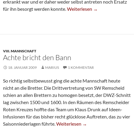
erkrankt war und er daher weder selbst antreten noch Ersatz
Vierte Mit Erneuter Niederlage
für ihn besorgt werden konnte.
Weiterlesen
→
VIII. MANNSCHAFT
Achte bricht den Bann
18. JANUAR 2009
MARIUS
1 KOMMENTAR
So richtig selbstbewusst ging die achte Mannschaft heute
nicht an die Bretter. Die Drittvertretung von SW Remscheid
schien an allen Brettern zu homogen besetzt, der DWZ-Schnitt
lag zwischen 1500 und 1600. In den Räumen des Remscheider
Roten Kreuzes hoffte das Team um Klaus Drunk auf Ideen-
Infusionen für das bisher recht glücklose Auftreten, das zu vier
Achte Bricht Den Bann
Saisonniederlagen führte.
Weiterlesen
→