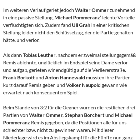
Im weiteren Verlauf geriet jedoch
Walter Ommer
zunehmend
in eine passive Stellung,
Michael Pommeranz’
leichte Vorteile
verflüchtigten sich. Zudem fand
Uli Grah
in einer kritischen
Stellung leider nicht den Schlüsselzug, der die Partie gehalten
hätte, und verlor.
Als dann
Tobias Leuther
, nachdem er zweimal stellungsgemäß
Remis ablehnte, unglücklich im Endspiel seine Dame verlor
und aufgab, gerieten wir endgültig auf die Verliererstraße.
Frank Borkott
und
Anton Hannewald
mussten ihre Partien
kurz darauf Remis geben und
Volker Naupold
gewann wie
erwartet nach konsequentem Spiel.
Beim Stande von 3:2 für die Gegner wurden die restlichen drei
Partien von
Walter Ommer, Stephan Borchert
und
Michael
Pommeranz
Remis gegeben, da die Positionen alle für uns
schlechter bzw. nicht zu gewinnen waren. Mit dieser
Niederlage wird es im Abstiegskampf für die Fünfte nun ganz