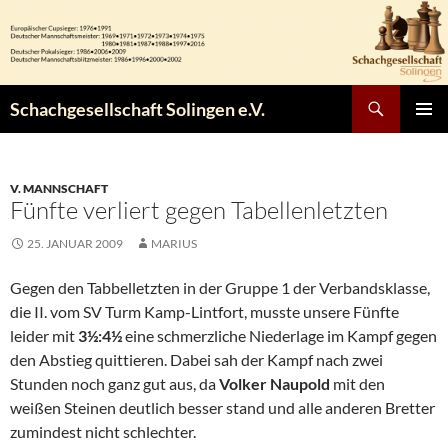
Zum
Inhalt
springen
Suchen
Schachgesellschaft Solingen e.V.
PRIMÄR
MENÜ
V. MANNSCHAFT
Fünfte verliert gegen Tabellenletzten
25. JANUAR 2009
MARIUS
Gegen den Tabbelletzten in der Gruppe 1 der Verbandsklasse,
die II. vom SV Turm Kamp-Lintfort, musste unsere Fünfte
leider mit
3½:4½
eine schmerzliche Niederlage im Kampf gegen
den Abstieg quittieren. Dabei sah der Kampf nach zwei
Stunden noch ganz gut aus, da
Volker Naupold
mit den
weißen Steinen deutlich besser stand und alle anderen Bretter
zumindest nicht schlechter.