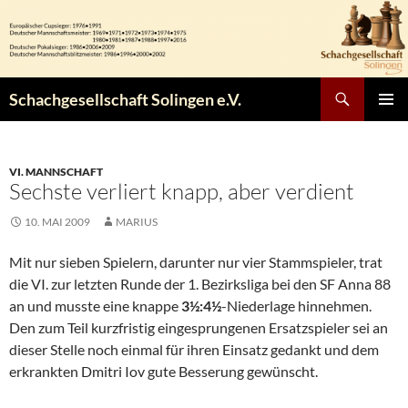
Zum
Inhalt
springen
Suchen
Schachgesellschaft Solingen e.V.
PRIMÄR
MENÜ
VI. MANNSCHAFT
Sechste verliert knapp, aber verdient
10. MAI 2009
MARIUS
Mit nur sieben Spielern, darunter nur vier Stammspieler, trat
die VI. zur letzten Runde der 1. Bezirksliga bei den SF Anna 88
an und musste eine knappe
3½:4½
-Niederlage hinnehmen.
Den zum Teil kurzfristig eingesprungenen Ersatzspieler sei an
dieser Stelle noch einmal für ihren Einsatz gedankt und dem
erkrankten Dmitri Iov gute Besserung gewünscht.