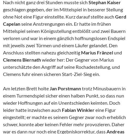
Nach nicht ganz drei Stunden musste sich
Stephan Kaiser
geschlagen gegeben, der im Mittelspiel in besserer Stellung
ohne Not eine Figur einstellte. Kurz darauf stellte auch
Gerd
Capelan
seine Anstrengungen ein. Er hatte im frühen
Mittelspiel seinen Königsstellung entblößt und zwei Bauern
verloren und war in einem gänzlich hoffnungslosen Endspiel
mit jeweils zwei Türmen und einem Läufer gelandet. Den
Anschluss stellten nahezu gleichzeitig
Marius Fränzel
und
Clemens Biernath
wieder her: Der Gegner von Marius
unterschätzte den Angriff auf seine Rochadestellung, und
Clemens fuhr einen sicheren Start-Ziel-Sieg ein.
Am letzten Brett holte
Jan Porstmann
trotz Minusbauern in
einem Turmendspiel sicher einen halben Punkt, so dass nun
wieder Hoffnungen auf ein Unentschieden keimten. Doch
leider hatte inzwischen auch
Fabian Winkler
eine Figur
eingestellt; er machte es seinem Gegner zwar noch erheblich
schwer, konnte aber keinen Fehler mehr provozieren. Daher
war es dann nur noch eine Ergebniskorrektur, dass
Andreas