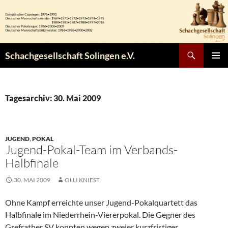
Zum
Inhalt
springen
Suchen
Schachgesellschaft Solingen e.V.
PRIMÄR
MENÜ
Tagesarchiv: 30. Mai 2009
JUGEND
,
POKAL
Jugend-Pokal-Team im Verbands-
Halbfinale
30. MAI 2009
OLLI KNIEST
Ohne Kampf erreichte unser Jugend-Pokalquartett das
Halbfinale im Niederrhein-Viererpokal. Die Gegner des
Grefrather SV konnten wegen zweier kurzfristiger