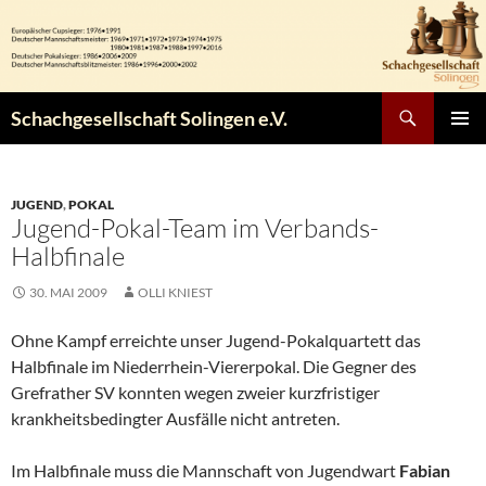
Zum
Inhalt
springen
Suchen
Schachgesellschaft Solingen e.V.
PRIMÄR
MENÜ
JUGEND
,
POKAL
Jugend-Pokal-Team im Verbands-
Halbfinale
30. MAI 2009
OLLI KNIEST
Ohne Kampf erreichte unser Jugend-Pokalquartett das
Halbfinale im Niederrhein-Viererpokal. Die Gegner des
Grefrather SV konnten wegen zweier kurzfristiger
krankheitsbedingter Ausfälle nicht antreten.
Im Halbfinale muss die Mannschaft von Jugendwart
Fabian