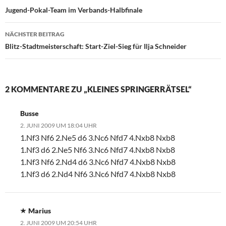
Jugend-Pokal-Team im Verbands-Halbfinale
NÄCHSTER BEITRAG
Blitz-Stadtmeisterschaft: Start-Ziel-Sieg für Ilja Schneider
2 KOMMENTARE ZU „KLEINES SPRINGERRÄTSEL“
Busse
2. JUNI 2009 UM 18:04 UHR
1.Nf3 Nf6 2.Ne5 d6 3.Nc6 Nfd7 4.Nxb8 Nxb8
1.Nf3 d6 2.Ne5 Nf6 3.Nc6 Nfd7 4.Nxb8 Nxb8
1.Nf3 Nf6 2.Nd4 d6 3.Nc6 Nfd7 4.Nxb8 Nxb8
1.Nf3 d6 2.Nd4 Nf6 3.Nc6 Nfd7 4.Nxb8 Nxb8
Marius
2. JUNI 2009 UM 20:54 UHR