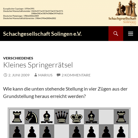
Zum
Inhalt
springen
Suchen
Schachgesellschaft Solingen e.V.
PRIMÄR
MENÜ
VERSCHIEDENES
Kleines Springerrätsel
2. JUNI 2009
MARIUS
2 KOMMENTARE
Wie kann die unten stehende Stellung in vier Zügen aus der
Grundstellung heraus erreicht werden?