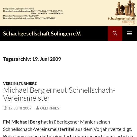
Zum
Inhalt
springen
Suchen
Schachgesellschaft Solingen e.V.
PRIMÄR
MENÜ
Tagesarchiv: 19. Juni 2009
VEREINSTURNIERE
Michael Berg erneut Schnellschach-
Vereinsmeister
19. JUNI 2009
OLLI KNIEST
FM Michael Berg
hat in überlegener Manier seinen
Schnellschach-Vereinsmeistertitel aus dem Vorjahr verteidigt.
Bei seinem sechsten Turnierstart konnte er auch zum sechsten