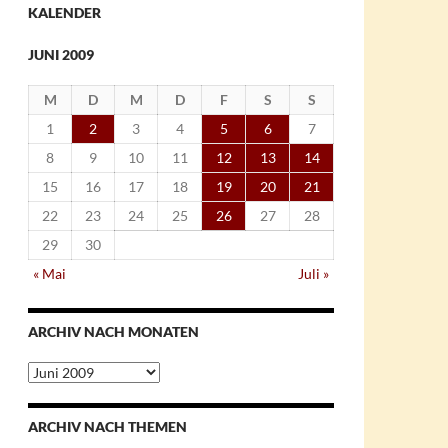
KALENDER
JUNI 2009
M
D
M
D
F
S
S
1
2
3
4
5
6
7
8
9
10
11
12
13
14
15
16
17
18
19
20
21
22
23
24
25
26
27
28
29
30
« Mai
Juli »
ARCHIV NACH MONATEN
Archiv
nach
Monaten
ARCHIV NACH THEMEN