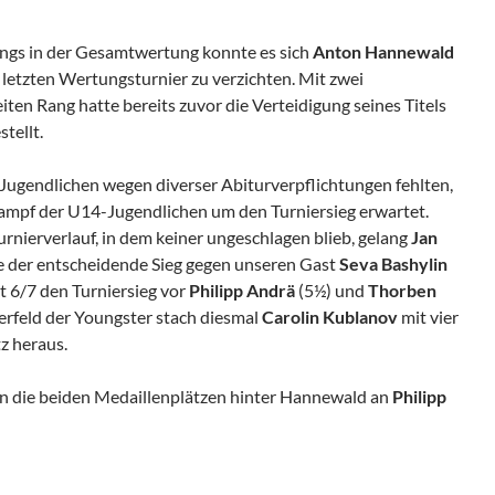
ngs in der Gesamtwertung konnte es sich
Anton Hannewald
m letzten Wertungsturnier zu verzichten. Mit zwei
ten Rang hatte bereits zuvor die Verteidigung seines Titels
tellt.
 Jugendlichen wegen diverser Abiturverpflichtungen fehlten,
ampf der U14-Jugendlichen um den Turniersieg erwartet.
rnierverlauf, in dem keiner ungeschlagen blieb, gelang
Jan
e der entscheidende Sieg gegen unseren Gast
Seva Bashylin
it 6/7 den Turniersieg vor
Philipp Andrä
(5½) und
Thorben
gerfeld der Youngster stach diesmal
Carolin Kublanov
mit vier
z heraus.
n die beiden Medaillenplätzen hinter Hannewald an
Philipp