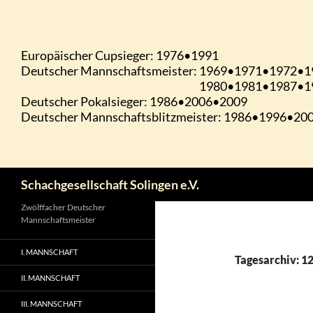
Zum
Inhalt
springen
Suchen
Schachgesellschaft Solingen e.V.
Zwölffacher Deutscher
Mannschaftsmeister
I. MANNSCHAFT
Tagesarchiv: 12
II. MANNSCHAFT
III. MANNSCHAFT