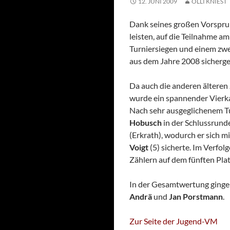
12. JUNI 2009
OLLI KNIEST
Dank seines großen Vorspru
leisten, auf die Teilnahme a
Turniersiegen und einem zwei
aus dem Jahre 2008 sicherges
Da auch die anderen älteren
wurde ein spannender Vierk
Nach sehr ausgeglichenem Tu
Hobusch
in der Schlussrund
(Erkrath), wodurch er sich m
Voigt
(5) sicherte. Im Verfol
Zählern auf dem fünften Plat
In der Gesamtwertung ginge
Andrä
und
Jan Porstmann
.
Zur Seite der Jugend-VM