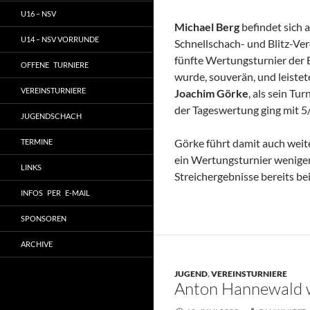
U16 – NSV
Michael Berg
befindet sich
U14 – NSV VORRUNDE
Schnellschach- und Blitz-Ver
fünfte Wertungsturnier der 
OFFENE TURNIERE
wurde, souverän, und leistet
VEREINSTURNIERE
Joachim Görke
, als sein Tu
der Tageswertung ging mit 5
JUGENDSCHACH
Görke führt damit auch weite
TERMINE
ein Wertungsturnier weniger 
LINKS
Streichergebnisse bereits be
INFOS PER E-MAIL
SPONSOREN
ARCHIVE
JUGEND
,
VEREINSTURNIERE
Anton Hannewald w