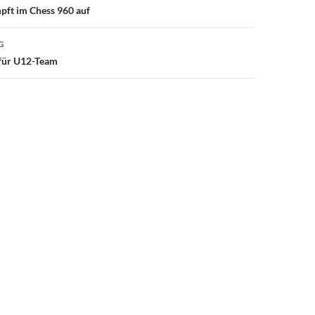
pft im Chess 960 auf
G
 für U12-Team