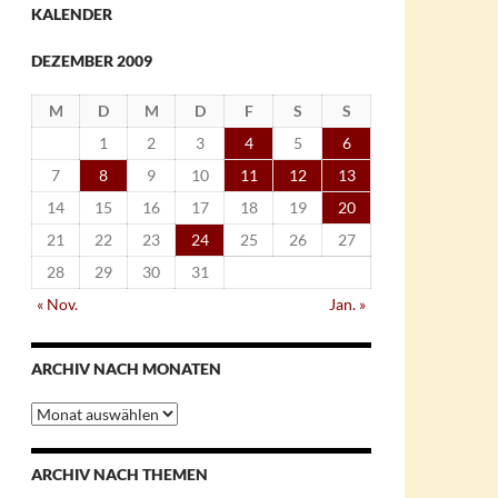
KALENDER
DEZEMBER 2009
M
D
M
D
F
S
S
1
2
3
4
5
6
7
8
9
10
11
12
13
14
15
16
17
18
19
20
21
22
23
24
25
26
27
28
29
30
31
« Nov.
Jan. »
ARCHIV NACH MONATEN
Archiv
nach
Monaten
ARCHIV NACH THEMEN