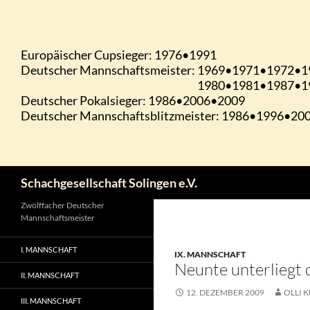
Zum
Inhalt
springen
Suchen
Schachgesellschaft Solingen e.V.
Zwölffacher Deutscher
Mannschaftsmeister
I. MANNSCHAFT
IX. MANNSCHAFT
Neunte unterliegt 
II. MANNSCHAFT
12. DEZEMBER 2009
OLLI K
III. MANNSCHAFT