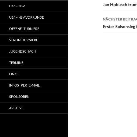
Jan Hobusch trum
U16 – NSV
U14 – NSV VORRUNDE
NÄCHSTER BEITRA
Erster Saisonsieg
OFFENE TURNIERE
VEREINSTURNIERE
JUGENDSCHACH
TERMINE
LINKS
INFOS PER E-MAIL
SPONSOREN
ARCHIVE