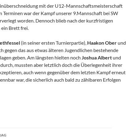
inüberschneidung mit der U12-Mannschaftsmeisterschaft
en Terminen war der Kampf unserer 9.Mannschaft bei SW
verlegt worden. Dennoch blieb nach der kurzfristigen
h
ein Brett frei.
ethfessel
(in seiner ersten Turnierpartie),
Haakon Ober
und
h gegen das aus etwas älteren Jugendlichen bestehende
lagen geben. Am längsten hielten noch
Joshua Albert
und
r
durch, mussten aber letztlich doch die Überlegenheit ihrer
kzeptieren, auch wenn gegenüber dem letzten Kampf erneut
ennbar war, die sicherlich auch bald zu zählbaren Erfolgen
avigation
RAG